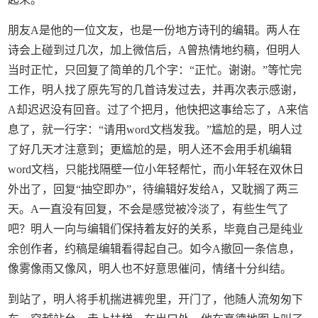
朋友A是他的一位文友，也是一份地方诗刊的编辑。两人在
诗会上碰到过几次，加上微信后，A曾热情地约稿，但明人
当时正忙，只回复了简单的几个字：“正忙。谢谢。”等忙完
工作，明人找了原先写的几首诗发过去，并再次表示感谢，
A却迟迟没有回音。过了个把月，他快把这事给忘了，A来信
息了，就一行字：“请用word文档发我。”尴尬的是，明人过
了好几天才注意到；更尴尬的是，明人还不会用手机编辑
word文档，只能找隔壁一位小年轻帮忙，而小年轻在双休日
外出了，回复“抽空即办”，待编辑好发给A，又耽搁了两三
天。A一直没有回复，不会是感觉被冷淡了，有些生气了
吧？明人一向与编辑们保持着友好的关系，毕竟自己是纯业
余创作者，约稿是编辑看得起自己。如今A撤回一条信息，
像雾像雨又像风，明人也不好意思催问，情绪十分纠结。
到站了，明人将手机揣进裤兜里，开门了，他随人流匆匆下