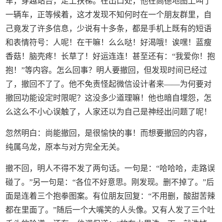
车，穿越站台，走上扶梯。在出口处，他在高德地图上叫了
一辆车，正等候着，这才发现不知何时在一个朋友群里，自
己竟发了许多信息，少说有十多条，都是手机上既有的短语
和表情符号：人呢！在干嘛！么么哒！好渴哦！诶嘿！蓝瘦
香菇！脑壳疼！长草了！好运连连！甚至还有：“我爱你！抱
抱！”等内容。怎么回事？明人要撤回，但发现时间已经过
了，撤回不了了。他不免责怪起微信设计者来——为何要对
撤回功能设定时限呢？这没多少道理嘛！他也暗自埋怨，怎
么这么不小心误触了，人家还以为自己是神经出问题了呢！
忽然明白：尚能撤回，是很愉快的事！而想要撤回的内容，
纯属乌龙，原本与对方完全无关。
撤不回，明人不得不发了两句话。一句是：“哈哈哈，走路误
碰了。”另一句是：“各位不好意思。刚发现。删不掉了。”后
面是连着三个抱拳图案。有位朋友回复：“不用删，酸甜苦辣
都在里面了。”随后一个大嘴笑的人头像。又有人发了三个吐