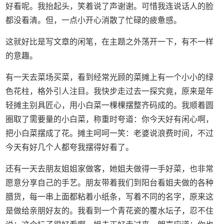
好看呢。我抬起头，笑着说了声谢谢。可惜我连说话人的脸
都没看清。但，一点小开心消散了忙碌的疲惫感。
这就好比是写文章的闲笔，在主题之外荡开一下，有不一样
的意趣。
有一天去菜场买菜，看到经常光顾的菜摊上有一个小小的绿
色花柱，格外引人注目。我快步走过去一探究竟，原来是年
轻摊主别具匠心，用小白菜一棵棵摆整齐码成的。我顺着圆
圈取了需要量的小白菜，称重时夸道：你今天好有闲心啊，
把小白菜摆成了花。摊主呵呵一笑：老婆说浪费时间，不过
今天有好几个人都夸我摆得好看了。
还有一天去朋友姐姐家做客，她姐夫做得一手好菜，也非常
愿意分享自己的手艺。朋友带着我们到阳台看姐夫做的各种
腊货，每一串上面都粘着小纸条，写着不同的名字，原来这
是做给亲朋好友的。我看到一个青花瓷的覆水坛子，忍不住