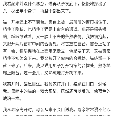
我看起来并没什么恶意，遂再从沙发底下，慢慢地探出了
头，探出半个身子，再整个都出来了。
猫一开始还上不了窗台。窗台上被一层薄薄的窗帘挡住了，
挡住了隐私，也挡住了猫要上窗台的通道。猫还是探头探
脑，跃跃欲试着，又一脸上不去的茫然表情。我把猫抱起，
又掀开两片窗帘中间的合拢处，将它放在窗台。窗台上站了
有一会，猫局促地在上面走来走去，像是要下来，又被窗帘
挡住不知怎么下来。我又拉开了窗帘的合拢处，猫哧溜一下
就下来了。后来，我见猫用爪子打开窗帘的合拢处，熟练地
爬上阳台，过一会儿，又熟练地打开跳下来。
我离开时，猫是目送。我到家打开门，猫趴在门口，迎候
我。黑暗中的猫的一双大眼睛，居然还可以反光，像蓝色的
琥珀一样。
我从老家离开时，母亲从来不会目送我。母亲常常漫不经心