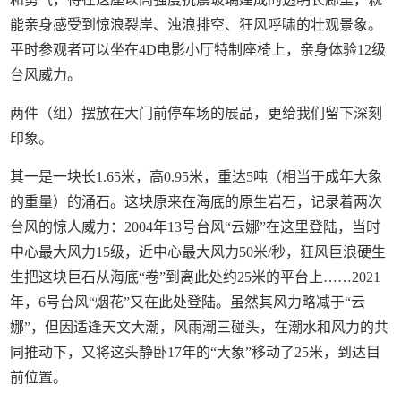
能亲身感受到惊浪裂岸、浊浪排空、狂风呼啸的壮观景象。
平时参观者可以坐在4D电影小厅特制座椅上，亲身体验12级
台风威力。
两件（组）摆放在大门前停车场的展品，更给我们留下深刻
印象。
其一是一块长1.65米，高0.95米，重达5吨（相当于成年大象
的重量）的涌石。这块原来在海底的原生岩石，记录着两次
台风的惊人威力：2004年13号台风“云娜”在这里登陆，当时
中心最大风力15级，近中心最大风力50米/秒，狂风巨浪硬生
生把这块巨石从海底“卷”到离此处约25米的平台上……2021
年，6号台风“烟花”又在此处登陆。虽然其风力略减于“云
娜”，但因适逢天文大潮，风雨潮三碰头，在潮水和风力的共
同推动下，又将这头静卧17年的“大象”移动了25米，到达目
前位置。