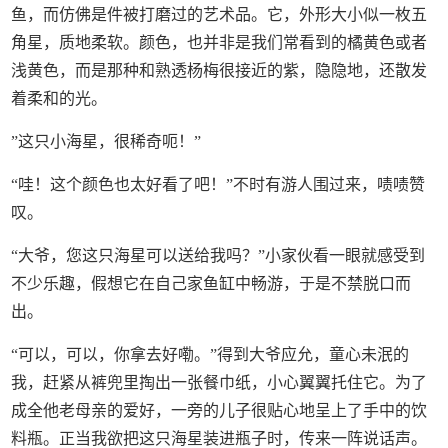
鱼，而仿佛是件被打磨过的艺术品。它，外形大小似一枚五
角星，质地柔软。颜色，也并非是我们常看到的橘黄色或者
浅黄色，而是那种和熟透杨梅很接近的紫，隐隐地，还散发
着柔和的光。
”这只小海星，很稀奇呃！”
“哇！这个颜色也太好看了吧！”不时有游人围过来，啧啧赞
叹。
“大爷，您这只海星可以送给我吗？”小家伙看一眼就感受到
不少乐趣，假想它在自己家鱼缸中畅游，于是不禁脱口而
出。
“可以，可以，你拿去好嘞。”得到大爷应允，童心未泯的
我，赶紧从裤兜里掏出一张餐巾纸，小心翼翼托住它。为了
成全他老母亲的爱好，一旁的儿子很贴心地呈上了手中的饮
料瓶。正当我欲把这只海星装进瓶子时，传来一阵说话声。