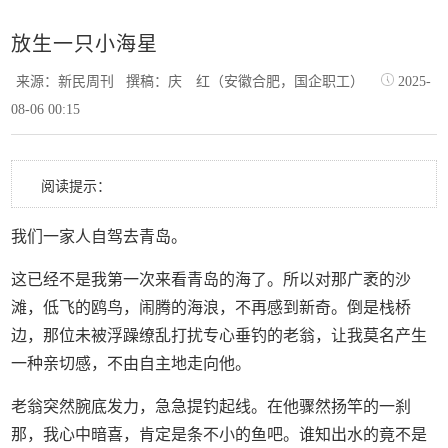
放生一只小海星
来源：新民周刊
撰稿：庆 红（安徽合肥，国企职工）
2025-
08-06 00:15
阅读提示：
我们一家人自驾去青岛。
这已经不是我第一次来看青岛的海了。所以对那广袤的沙
滩，低飞的鸥鸟，闹腾的海浪，不再感到新奇。倒是栈桥
边，那位未被浮躁缭乱打扰专心垂钓的老翁，让我莫名产生
一种亲切感，不由自主地走向他。
老翁突然腕底发力，急急提钓起线。在他骤然扬竿的一刹
那，我心中暗喜，肯定是条不小的鱼吧。谁知出水的竟不是