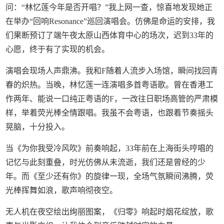
问：“林忆莲今年是否开唱？”我上网一查，惊喜地发现她正
在举办“回响Resonance”巡回演唱会。仿佛是命运的安排，我
们果断预订了端午夜太原山西体育中心的场次，迟到33年的
心愿，终于有了实现的机会。
演唱会现场人声鼎沸。我和F随着人流步入场馆，瞬间找回青
春的炽热。当晚，林忆莲一连演唱多首粤语歌。曾在香港工
作两年、能说一口纯正粤语的F，一改往日职场高管的严肃模
样，举着荧光棒全情跟唱。我虽不会粤语，也跟着节奏摇头
晃脑，十分投入。
当《为你我受冷风吹》前奏响起，33年前在上海街头哼唱的
记忆与此刻重叠，时光仿佛从未流逝，我们还是曾经的少
年。而《至少还有你》的旋律一现，全场气氛瞬间沸腾，荧
光棒挥舞如浪，歌声响彻夜空。
无人机在夜空绘出绚丽图案，《归零》响起时烟花绽放，歌