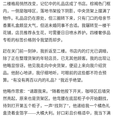
二楼格局悄然改变，记忆中的礼品店成了书店。棕褐色门框
内，一侧是咖啡区，落地书架投下阴影，中央货架上摆满了
物件。礼品店仍在原处，但三圈转下来，只有门口的母亲节
香薰礼盒颇显大气，但送未婚同事不合适。我辗转至一楼干
花铺，店员推荐永生花，可需要日日喷水养护。四楼奢侈品
专柜的标签价格则令我望而却步。
赶在关门前一刻钟，我折返至二楼。书店内的灯光已调暗，
除了正在整理货架的年轻店员，已无其他顾客。我的出现让
他略显惊讶。他见我走向中央货架，便迎上来向我介绍货
品。他耐心地讲，我仔细地听，可眼前的这些都不符合预
算。“有没有两百以内的礼品？”我近乎绝望。
他略作思索：“请跟我来。”随着他按下开关，咖啡区后墙突
然亮起，原来也是货架区。他弯腰在底层柜子中开始翻找，
待到打开第五个柜子，一声“找到了”，他递给我一个橘色礼
盒烫着金箔字——大橘大利。好口彩且价格适中，我当下满