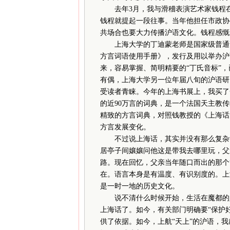
去年3月，我与滑稽表演艺术家钱程在
钱程就提起一段往事。当年他担任市政协
共场合也要大力传播沪语文化。钱程感慨
上海大学的丁迪蒙老师是国家级普通话
方言词语使用手册》，发行及用以举办沪
来，容易掌握、简明精要的“丁氏音标”
有偶，上海大学另一位年届八旬的沪语研
受读者青睐。今年的上海书展上，我买了
的近90万言的词典，是一个法国天主教传
精致的方言词典，对照钱教授的《上海话
方言发展变化。
不过说上海话，其实并没有那么复杂。
居亭子间孃孃问他这是带我去哪里玩，父
路。现在回忆，父亲当年随口而出的那个“
在。语言本身是有温度、有识别度的。上
是一时一地的历史文化。
说不清什么时候开始，生活在魔都的人
上海话了。如今，有关部门明确要“保护
供了依据。如今，上航“天上”的沪语，我