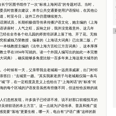
长宁区图书馆作了一次“标准上海闲话”的专题对话。当时，
委员时曾屡次建议，本市公共交通要使用沪语报站，在其他公
道，时至今日，这件工作仍需继续努力。
测试员，长期积极倡导传承传播沪语文化，她主编的《上海
语讲座时，人气之旺，反响之好，我并没觉着意外。这几年
，已经在全市各个幼儿园的师资培训课上落了地、开了花。无独
究权威钱乃荣教授，编著的《上海话大词典》已出第二版，广
一本钱教授主编的《法华上海方言松江方言词典》。这本厚厚
教士早在1894年写就的。读一个外国人编写出的如此一本完整
大词典》，确实能够多角度比较一百多年来上海这座大城市的
小时候有一天，父亲带我去老城厢一远房亲戚家，出门时邻
亲答曰：“去城里一趟。”其实我家老房子与老城厢仅隔一条马
城”字，在一定程度及意义上也给出了“上海闲话”的“标准”何
海的每个区域的沪语发音虽然有些微不同，但这恰恰反映的就
们忽然发现，许多孩子已经讲不准、说不好那口软糯悦耳的
好吴侬软语的本土方言”。这一点就为沪语传承、普及和推广提
感觉要“落地”更要生根，哪一天，电台有“沪语广播”这样的新