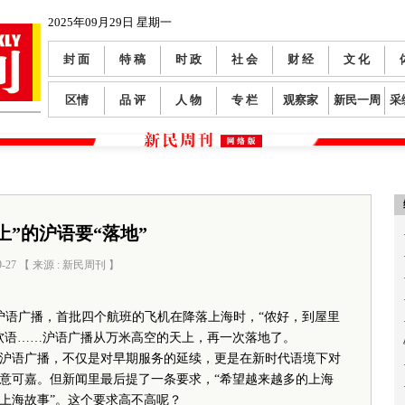
2025年09月29日 星期一
封 面
特 稿
时 政
社 会
财 经
文 化
区情
品 评
人 物
专 栏
观察家
新民一周
采
上”的沪语要“落地”
9-27 【 来源 : 新民周刊 】
阅读数：
884
复沪语广播，首批四个航班的飞机在降落上海时，“侬好，到屋里
软语……沪语广播从万米高空的天上，再一次落地了。
语广播，不仅是对早期服务的延续，更是在新时代语境下对
意可嘉。但新闻里最后提了一条要求，“希望越来越多的上海
上海故事”。这个要求高不高呢？