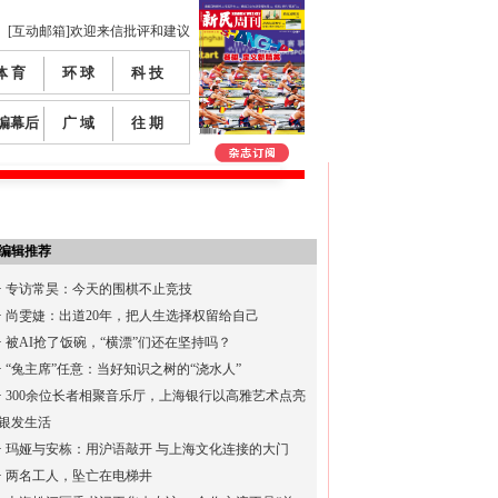
[互动邮箱]欢迎来信批评和建议
体 育
环 球
科 技
编幕后
广 域
往 期
编辑推荐
·
专访常昊：今天的围棋不止竞技
·
尚雯婕：出道20年，把人生选择权留给自己
·
被AI抢了饭碗，“横漂”们还在坚持吗？
·
“兔主席”任意：当好知识之树的“浇水人”
·
300余位长者相聚音乐厅，上海银行以高雅艺术点亮
银发生活
·
玛娅与安栋：用沪语敲开 与上海文化连接的大门
·
两名工人，坠亡在电梯井