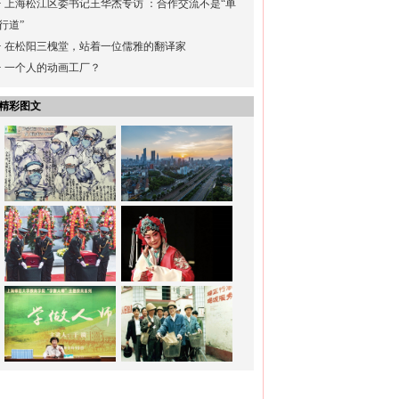
·
上海松江区委书记王华杰专访 ：合作交流不是“单
行道”
·
在松阳三槐堂，站着一位儒雅的翻译家
·
一个人的动画工厂？
精彩图文