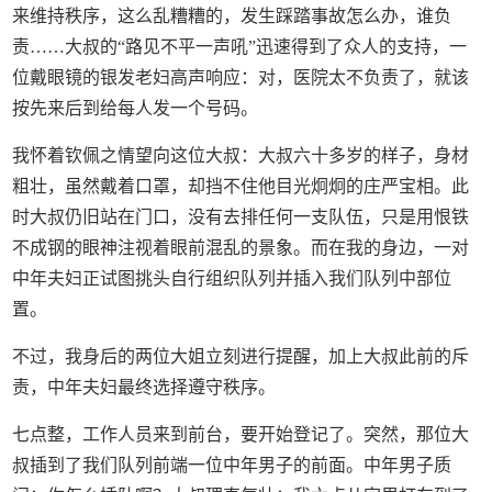
来维持秩序，这么乱糟糟的，发生踩踏事故怎么办，谁负
责……大叔的“路见不平一声吼”迅速得到了众人的支持，一
位戴眼镜的银发老妇高声响应：对，医院太不负责了，就该
按先来后到给每人发一个号码。
我怀着钦佩之情望向这位大叔：大叔六十多岁的样子，身材
粗壮，虽然戴着口罩，却挡不住他目光炯炯的庄严宝相。此
时大叔仍旧站在门口，没有去排任何一支队伍，只是用恨铁
不成钢的眼神注视着眼前混乱的景象。而在我的身边，一对
中年夫妇正试图挑头自行组织队列并插入我们队列中部位
置。
不过，我身后的两位大姐立刻进行提醒，加上大叔此前的斥
责，中年夫妇最终选择遵守秩序。
七点整，工作人员来到前台，要开始登记了。突然，那位大
叔插到了我们队列前端一位中年男子的前面。中年男子质