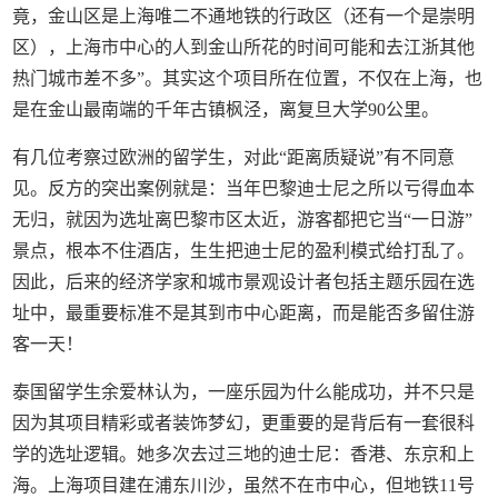
竟，金山区是上海唯二不通地铁的行政区（还有一个是崇明
区），上海市中心的人到金山所花的时间可能和去江浙其他
热门城市差不多”。其实这个项目所在位置，不仅在上海，也
是在金山最南端的千年古镇枫泾，离复旦大学90公里。
有几位考察过欧洲的留学生，对此“距离质疑说”有不同意
见。反方的突出案例就是：当年巴黎迪士尼之所以亏得血本
无归，就因为选址离巴黎市区太近，游客都把它当“一日游”
景点，根本不住酒店，生生把迪士尼的盈利模式给打乱了。
因此，后来的经济学家和城市景观设计者包括主题乐园在选
址中，最重要标准不是其到市中心距离，而是能否多留住游
客一天！
泰国留学生余爱林认为，一座乐园为什么能成功，并不只是
因为其项目精彩或者装饰梦幻，更重要的是背后有一套很科
学的选址逻辑。她多次去过三地的迪士尼：香港、东京和上
海。上海项目建在浦东川沙，虽然不在市中心，但地铁11号