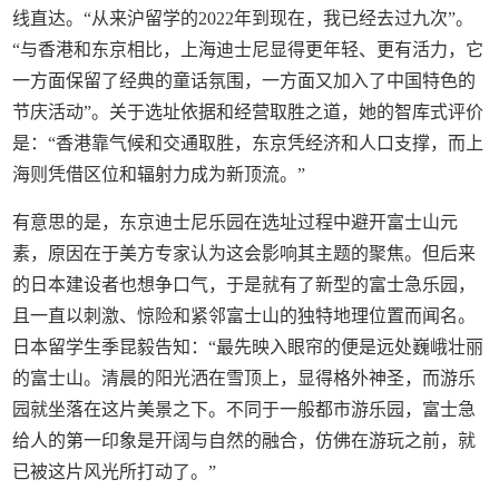
线直达。“从来沪留学的2022年到现在，我已经去过九次”。
“与香港和东京相比，上海迪士尼显得更年轻、更有活力，它
一方面保留了经典的童话氛围，一方面又加入了中国特色的
节庆活动”。关于选址依据和经营取胜之道，她的智库式评价
是：“香港靠气候和交通取胜，东京凭经济和人口支撑，而上
海则凭借区位和辐射力成为新顶流。”
有意思的是，东京迪士尼乐园在选址过程中避开富士山元
素，原因在于美方专家认为这会影响其主题的聚焦。但后来
的日本建设者也想争口气，于是就有了新型的富士急乐园，
且一直以刺激、惊险和紧邻富士山的独特地理位置而闻名。
日本留学生季昆毅告知：“最先映入眼帘的便是远处巍峨壮丽
的富士山。清晨的阳光洒在雪顶上，显得格外神圣，而游乐
园就坐落在这片美景之下。不同于一般都市游乐园，富士急
给人的第一印象是开阔与自然的融合，仿佛在游玩之前，就
已被这片风光所打动了。”