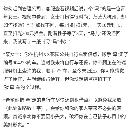
匆匆赶到管理公司，客服查看视频后说，牵“马”的是一位青
年女士。视频中看到：女士打扮得很时尚；茫茫大杭州，却
如何找她？“马”如找不回，每1小时扣1元，一天10元封顶，
直至扣光200元押金。耐着性子等了8天，“马儿”还没还回
来，我就写了一纸《寻“马”书》：
“某女士：你在杭州XX花园公共自行车租借点，顺手‘牵’走了
编号904273的车。当时我未将自行车还妥，你不顾正在终端
服务机上查询的我，顺手‘牵’车，至今未归还。你可能感觉
占了便宜，并想继续占便宜，但你没想到监控拍下了
你‘牵’车的全过程。
“希望你把‘牵’走的自行车尽快还到租借点。以避免我采取
（此处省略数十字），会给你和你的家人带来不必要的麻
烦。真诚奉劝你不要因小失大，破坏你在自己孩子心目中的
美好形象。”