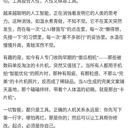
切。工具投合人性，人性又纵容工具。
越来越聪明的人工智能，正在消蚀着发明它的人类的思考
力。这种消蚀，如温水煮青蛙，不知不觉。它不在某天突然
发生，而在每一次“让AI替我写”的点击里，每一次“懒得想，
先搜一下”的习惯里，每一次“差不多就行”的妥协里。水温在
慢慢升高，青蛙浑然不觉。
有趣的是，如今有人专门收购早期的“傻瓜相机”——那些被
数码单反淘汰的卡片机，突然又值钱了。当所有人都用手机
拍“智能优化”的照片时，那种有瑕疵、有颗粒感、不那么“完
美”的卡片机照片，反而成了稀缺品。当AI生成的完美文案铺
天盖地，那个磕磕绊绊、带着个人体温的初稿，就是那台“卡
片机”。
一切智能，都只是工具。正确的人机关系永远是：你先写下
第一行字，哪怕再烂，那是你的；然后可以让工具帮你修
改。起点，必须是你自己。