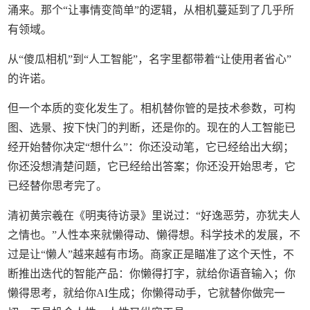
涌来。那个“让事情变简单”的逻辑，从相机蔓延到了几乎所
有领域。
从“傻瓜相机”到“人工智能”，名字里都带着“让使用者省心”
的许诺。
但一个本质的变化发生了。相机替你管的是技术参数，可构
图、选景、按下快门的判断，还是你的。现在的人工智能已
经开始替你决定“想什么”：你还没动笔，它已经给出大纲；
你还没想清楚问题，它已经给出答案；你还没开始思考，它
已经替你思考完了。
清初黄宗羲在《明夷待访录》里说过：“好逸恶劳，亦犹夫人
之情也。”人性本来就懒得动、懒得想。科学技术的发展，不
过是让“懒人”越来越有市场。商家正是瞄准了这个天性，不
断推出迭代的智能产品：你懒得打字，就给你语音输入；你
懒得思考，就给你AI生成；你懒得动手，它就替你做完一