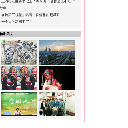
·
上海松江区委书记王华杰专访 ：合作交流不是“单
行道”
·
在松阳三槐堂，站着一位儒雅的翻译家
·
一个人的动画工厂？
精彩图文