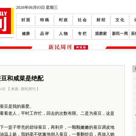
2026年06月03日 星期三
封 面
特 稿
时 政
社 会
财 经
文 化
健康
品 评
人 物
专 栏
观察家
新民一周
采
蚕豆和咸菜是绝配
6-02 【 来源 : 新民周刊 】
阅读数：
112
蚕豆是我的最爱。
看老人，平时工作忙，回去的次数有限。二是为蚕豆，这是
一篮子带壳的碧绿蚕豆，再剥开，一颗颗嫩嫩的蚕豆调皮地
油温上扬，我妈毫不犹豫地倒入蚕豆，一番翻炒后，再放入她