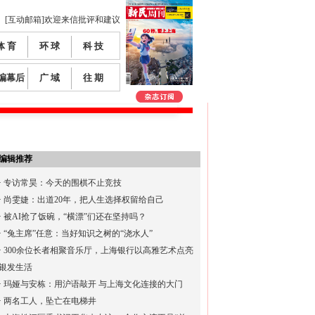
[互动邮箱]欢迎来信批评和建议
体 育
环 球
科 技
编幕后
广 域
往 期
编辑推荐
·
专访常昊：今天的围棋不止竞技
·
尚雯婕：出道20年，把人生选择权留给自己
·
被AI抢了饭碗，“横漂”们还在坚持吗？
·
“兔主席”任意：当好知识之树的“浇水人”
·
300余位长者相聚音乐厅，上海银行以高雅艺术点亮
银发生活
·
玛娅与安栋：用沪语敲开 与上海文化连接的大门
·
两名工人，坠亡在电梯井