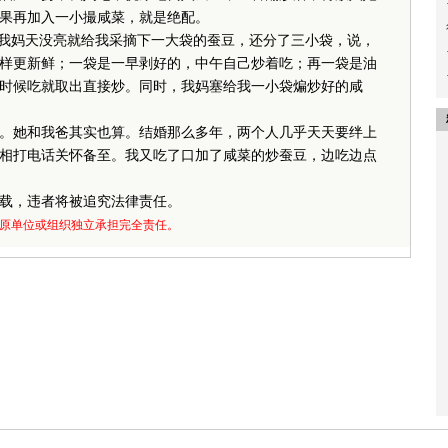
果再加入一小撮咸菜，就是绝配。
我妈天没亮就给我采摘下一大袋的蚕豆，还分了三小袋，说，
样更新鲜；一袋是一早剥好的，中午自己炒着吃；再一袋是油
时候吃就取出直接炒。同时，我妈塞给我一小袋煸炒好的咸
她和我爸其实也算。结婚那么多年，两个人几乎天天要绊上
相打电话关怀备至。我又吃了口加了咸菜的炒蚕豆，边吃边点
载，违者将被追究法律责任。
原单位或组织独立承担完全责任。