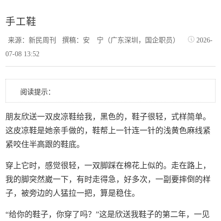
手工鞋
来源：新民周刊
撰稿：安 宁（广东深圳，国企职员）
2026-
07-08 13:52
阅读提示：
朋友欣送一双皮凉鞋给我，黑色的，鞋子很轻，式样简单。
这皮凉鞋是她亲手做的，鞋帮上一针连一针的浅黄色麻线紧
紧咬住半高跟的鞋底。
穿上它时，感觉很轻，一双脚踩在棉花上似的。走在路上，
我的脚突然崴一下，有时走得急，好多次，一副要摔倒的样
子，被旁边的人猛拉一把，算是稳住。
“给你的鞋子，你穿了吗？”这是欣送我鞋子的第二年，一见