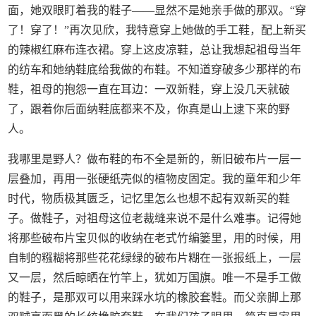
面，她双眼盯着我的鞋子——显然不是她亲手做的那双。“穿
了！穿了！”再次见欣，我特意穿上她做的手工鞋，配上新买
的辣椒红麻布连衣裙。穿上这皮凉鞋，总让我想起祖母当年
的纺车和她纳鞋底给我做的布鞋。不知道穿破多少那样的布
鞋，祖母的抱怨一直在耳边：一双新鞋，穿上没几天就破
了，跟着你后面纳鞋底都来不及，你真是山上逮下来的野
人。
我哪里是野人？做布鞋的布不全是新的，新旧破布片一层一
层叠加，再用一张硬纸壳似的植物皮固定。我的童年和少年
时代，物质极其匮乏，记忆里怎么也想不起有双新买的鞋
子。做鞋子，对祖母这位老裁缝来说不是什么难事。记得她
将那些破布片宝贝似的收纳在老式竹编篓里，用的时候，用
自制的糨糊将那些花花绿绿的破布片糊在一张报纸上，一层
又一层，然后晾晒在竹竿上，犹如万国旗。唯一不是手工做
的鞋子，是那双可以用来踩水坑的橡胶套鞋。而父亲脚上那