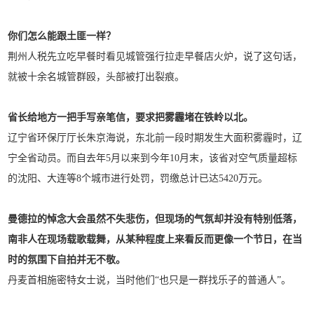
你们怎么能跟土匪一样？
荆州人税先立吃早餐时看见城管强行拉走早餐店火炉，说了这句话，
就被十余名城管群殴，头部被打出裂痕。
省长给地方一把手写亲笔信，要求把雾霾堵在铁岭以北。
辽宁省环保厅厅长朱京海说，东北前一段时期发生大面积雾霾时，辽
宁全省动员。而自去年5月以来到今年10月末，该省对空气质量超标
的沈阳、大连等8个城市进行处罚，罚缴总计已达5420万元。
曼德拉的悼念大会虽然不失悲伤，但现场的气氛却并没有特别低落，
南非人在现场载歌载舞，从某种程度上来看反而更像一个节日，在当
时的氛围下自拍并无不敬。
丹麦首相施密特女士说，当时他们“也只是一群找乐子的普通人”。