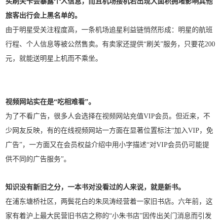
买刷关卡会暴露个人信息，而且机场接机若出现大面积拥堵影响其他
旅客出行会上黑名单的。
由于明星受关注程度高，一条机场追星利益链悄然形成：明星的航班
行程、个人信息等被公然售卖。有卖家还提供“刷关”服务，只要花200
元，就能送明星上机而不乘坐。
视频网站实在是“吃相难看”。
为了不看广告，很多人会选择在视频网站充值VIP会员。但近来，不
少网友反映，有的在线视频网站一方面在显著位置标注“加入VIP，免
广告”，一方面又在会员权益介绍中用小字描述“对VIP会员仍可能提
供不同的广告服务”。
知识没有新旧之分，一本书对没看过的人来说，就是新书。
在浦东塘桥社区，两鬓花白的朱凤涛经营着一家旧书店。六年前，这
家有着沪上最大民营旧书店之称的“小朱书店”因传出关门消息而引发