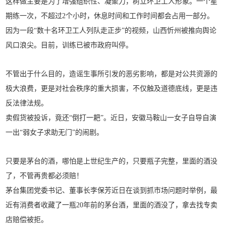
这样做主要是为了增强组织性、凝聚力，树立环卫工人形象。一个星
期练一次，不超过2个小时，休息时间和工作时间都会占用一部分。
因为一段“数十名环卫工人列队走正步”的视频，山西忻州被推向舆论
风口浪尖。目前，训练已被市政府叫停。
不管出于什么目的，造谣生事所引发的恶劣影响，都是对公共资源的
极大浪费，更是对社会秩序的重大损害，不仅触及道德底线，更是违
反法律法规。
卖假货被投诉，竟还“倒打一耙”。近日，安徽马鞍山一女子自导自演
一出“弱女子求助无门”的闹剧。
只要是茅台的酒，哪怕是上世纪生产的，只要瓶子完整，里面的酒没
了，不管再贵都必须赔！
茅台集团党委书记、董事长李保芳近日在谈到抓市场问题时举例，最
近有消费者收藏了一瓶20年前的茅台酒，里面的酒没了，拿去找专卖
店赔偿被拒。