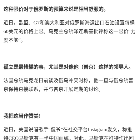
这种限价对于俄罗斯的预算来说是相当舒服的。
近日，欧盟、G7和澳大利亚对俄罗斯海运出口石油设置每桶
60美元的价格上限。乌克兰总统泽连斯基批评称这一限价“力
度不够”。
孤立是最糟糕的事，尤其是对像他（普京）这样的领导人。
法国总统马克龙日前谈及俄乌冲突时称，他一直与俄总统普
京保持直接联系，并与普京开展定期的讨论。
我把这当作赞美！
近日，美国说唱歌手“侃爷”在社交平台Instagram发文，称推
特CEO马斯克有一半中国血统。对此，马斯克在推特作出回