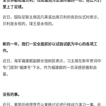
全世界都知道贝利，也知道他为足球所做的一切，他让人们
爱上了足球。
近日，国际足联主席因凡蒂诺出席贝利的告别仪式时表示，
贝利是永恒的，球王是永恒的。
新的一年，我们一定全面抓好以试验试航为中心的各项工
作。
近日，海军福建舰副舰长钱树民表示，习主席在新年贺词中
专门提到“福建号”下水，作为福建舰的一员深感骄傲和自
豪。
没有的事。
近日，美国总统拜登否认美韩讨论进行核战力演习一事。此