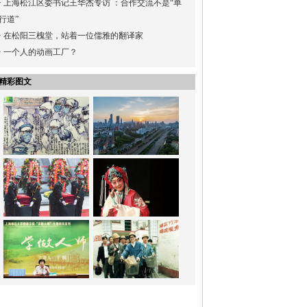
·
上海松江区委书记王华杰专访 ：合作交流不是“单
行道”
·
在松阳三槐堂，站着一位儒雅的翻译家
·
一个人的动画工厂？
精彩图文