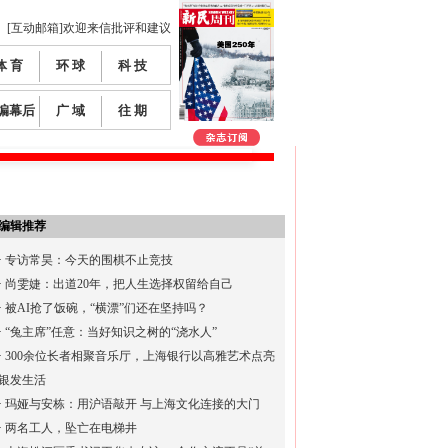
[互动邮箱]欢迎来信批评和建议
体 育
环 球
科 技
编幕后
广 域
往 期
编辑推荐
·
专访常昊：今天的围棋不止竞技
·
尚雯婕：出道20年，把人生选择权留给自己
·
被AI抢了饭碗，“横漂”们还在坚持吗？
·
“兔主席”任意：当好知识之树的“浇水人”
·
300余位长者相聚音乐厅，上海银行以高雅艺术点亮
银发生活
·
玛娅与安栋：用沪语敲开 与上海文化连接的大门
·
两名工人，坠亡在电梯井