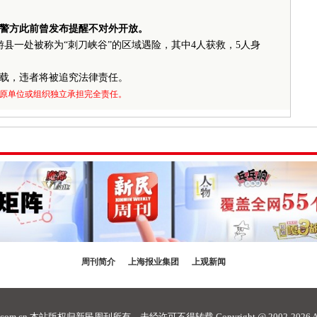
警方此前曾发布提醒不对外开放。
县一处被称为“刺刀峡谷”的区域遇险，其中
4
人获救，
5
人身
载，违者将被追究法律责任。
原单位或组织独立承担完全责任。
周刊简介
上海报业集团
上观新闻
com.cn
本站版权归新民周刊所有，未经许可不得转载 Copyright @ 2002-2026 ALL R