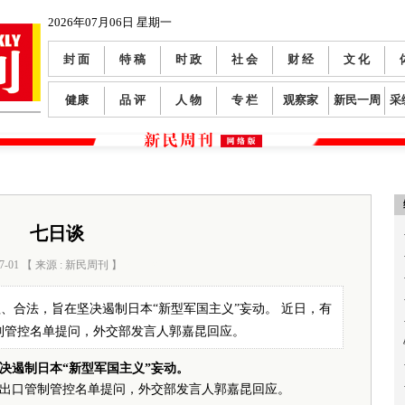
2026年07月06日 星期一
封 面
特 稿
时 政
社 会
财 经
文 化
健康
品 评
人 物
专 栏
观察家
新民一周
采
七日谈
7-01 【 来源 : 新民周刊 】
阅读数：
90
、合法，旨在坚决遏制日本“新型军国主义”妄动。 近日，有
制管控名单提问，外交部发言人郭嘉昆回应。
决遏制日本“新型军国主义”妄动。
出口管制管控名单提问，外交部发言人郭嘉昆回应。