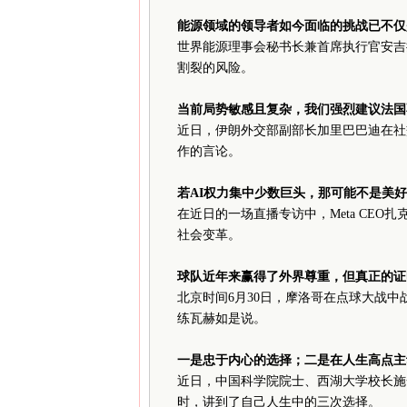
能源领域的领导者如今面临的挑战已不仅
世界能源理事会秘书长兼首席执行官安吉
割裂的风险。
当前局势敏感且复杂，我们强烈建议法国
近日，伊朗外交部副部长加里巴巴迪在社
作的言论。
若
AI
权力集中少数巨头，那可能不是美好
在近日的一场直播专访中，
Meta CEO
扎
社会变革。
球队近年来赢得了外界尊重，但真正的证
北京时间
6
月
30
日，摩洛哥在点球大战中
练瓦赫如是说。
一是忠于内心的选择；二是在人生高点主
近日，中国科学院院士、西湖大学校长施
时，讲到了自己人生中的三次选择。