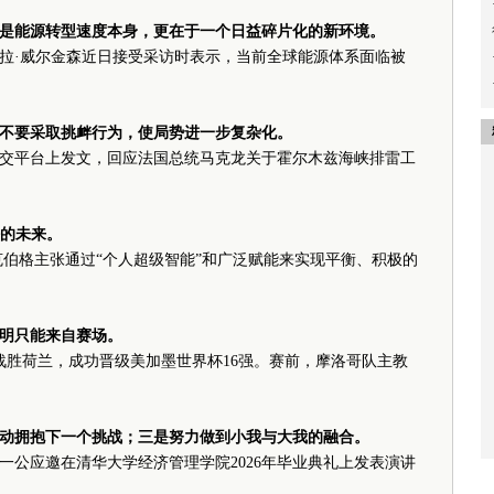
是能源转型速度本身，更在于一个日益碎片化的新环境。
拉·威尔金森近日接受采访时表示，当前全球能源体系面临被
不要采取挑衅行为，使局势进一步复杂化。
交平台上发文，回应法国总统马克龙关于霍尔木兹海峡排雷工
的未来。
克伯格主张通过“个人超级智能”和广泛赋能来实现平衡、积极的
明只能来自赛场。
战胜荷兰，成功晋级美加墨世界杯
16
强。赛前，摩洛哥队主教
动拥抱下一个挑战；三是努力做到小我与大我的融合。
一公应邀在清华大学经济管理学院
2026
年毕业典礼上发表演讲