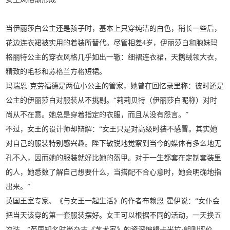
当伊丽莎白公主还是孩子时，基本上只穿纯洁的白色，稍长一些后，
花边连衣裙被实用的着装所替代。尽管相差4岁，伊丽莎白和胞妹玛
格丽特公主的穿衣风格几乎如出一辙：细褶连衣裙，天鹅绒领大衣，
精致的毛衫和苏格兰方格短裙。
玛瑞恩·克劳福德是两位小公主的管家，她曾在回忆录里称：彼时还是
公主的伊丽莎白对服装从不挑剔。“莉莉贝特（伊丽莎白昵称）对时
尚从不在意。她总是穿着指定的衣服，而且从没有怨言。”
不过，女王的设计师却辩解：“女王只是对高级时装不感冒。其实她
对自己的服装特别感兴趣。陛下敏锐地觉察到当今的媒体有多么地无
孔不入，因而她的服装就好比她的盔甲。对于一生都套在定制套装里
的人，她悉数了解自己想要什么，当搭配不合心意时，她会明确地指
出来。”
英国王室专家、《与女王一起生活》的作者布赖恩·霍伊说：“女仆会
把当天该穿的第一套服装摆好。女王可以根据不同的活动，一天换五
次装。”英国知名时尚杂志《艺术家》的资深编辑卡米拉·朗则评价