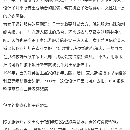
设计了几乎所有重要场合的服装，帮其树立了活泼鲜明、女性味十足
的穿衣风格。
为女王设计服装的原则是：日常穿着要时髦大方，晚礼服需串珠和刺
绣点缀，在一些充满人情味的场合，还需成衣与高级定制服装相搭
配。天气也是准备王室出游服装的必要考虑因素。女王曾写信给艾米
斯谈起1972年的东南亚之旅：“每次看远东之旅的行程表，一想到要
在那种极端气候中呆上六周，我就会觉得愈加燥热。”不久，用来吸
汗的可拆卸腋下吸汗垫布就被设计到王家服饰中。
1989年，因为对英国王室家的多年贡献，哈迪·艾米斯被授予皇家维多
利亚高级勋爵士头衔。2003年，这位设计师因心脏病去世，BBC报道
称伊丽莎白二世深感悲痛。
包里的秘密和帽子的距离
除了服装外，女王对于配饰的挑选也独具慧眼。著名时尚博客Styleite
如此评价女王：“爱将漂亮的印花与亮色丝绸围巾戴在头上，我们觉