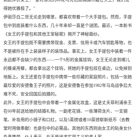
得她优雅极了。”
伊丽莎白二世无论走到哪里，都喜欢带着一个大手提包。然而，手提
包中到底装着什么东西，几十年来却一直是个谜团。最近，一本新书
《女王的手提包和其他王室秘密》揭开了神秘面纱。
女王的手提包既不需要携带现金、支票、信用卡或汽车钥匙等物，也
不是被拎在手上装装样子的装饰品。事实上，女王手提包中装着一件
永远都不会缺少的东西——一个S形的金属挂钩，女王无论走到哪儿
的餐桌用餐，都会拿出这个挂钩，将她的手提包挂在桌边，以免掉到
地板上。女王还爱在手提包中携带一些珍藏的家庭照片，包括一张她
最珍爱的安德鲁王子的照片，这是安德鲁在参加1982年马岛战争后大
难不死、安全回国后拍摄的。
此外，女王的手提包中会带着一个金属化妆盒，这是丈夫菲利浦亲王
在60年前送给她的结婚礼物。一副老花镜、一些薄荷含片、一支钢
笔、补妆用的小镜子和口红，以及5英镑或者10英镑崭新纸币（去教
堂时用做奉献）也是包中的必需品，其他的东西则由女王的贴身女仆
负责携带。仆人表示，女王是追求实用主义的老人家。