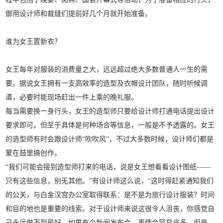
御用设计师和裁缝们提前好几个月就开始准备。
谁为女王置新衣？
女王每年对服装的消费量之大，远远超过绝大多数普通人一生的需
要。据说女王拥有一支高效率的造型及衣帽设计团队，随时听候调
遣，必要时能现场赶出一件上乘的晚礼服。
每当需要换一身行头，女王的造型师只要给设计师打通电话提出设计
要求即可。但至于具体是何种场合等信息，一般是不予透露的。女王
的造型师有时会跟设计师“吹吹风”，不过大多数时候，设计师们都是
蒙在鼓里搞创作。
“我们可能会接到造型师打来的电话，说是女王想看看设计图纸——
只有这些信息，别无其他。”有设计师这么说，“这时得赶紧通知我们
的公关，与白金汉宫办公室取得联系：是不是为旅行设计服装？时间
和目的地也是重要的线索。对于设计师来说这很令人沮丧，你感觉自
己永远做不到最好。如果有个新闻发布会，事情会容易许多，但是