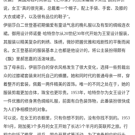
说，女王“真的很完美，总戴着一个帽子，配上手袋、手套、及膝的
大衣或裙子，以及很有品位的鞋子”。
伊丽莎白二世登基初期偏爱有童话气息的晚礼服以及有型的绸缎连衣
裙。御用设计师诺曼·哈特奈尔从20世纪30年代开始为王室设计服装，
其服装以精美复杂的刺绣、珠绣，微妙把握优雅和戏剧性的平衡而闻
名。女王登基前的服装基本上也都是他设计的，将公主装扮得颇有
《飘》里郝思嘉的活泼味道。
当了母亲后，伊丽莎白的穿衣风格发生了很大变化，选择一些剪裁出
众的过膝裙套装来衬托自己的蜂腰。她和同时代的普通母亲一样，穿
着整齐的套装，佩戴一两件精美的首饰。唯一的不同之处在于，她的
服装剪裁更加合体，珠宝也更珍贵。1953年，哈特奈尔为女王设计了
一件优雅的修身黑色绸缎礼服，前面有白色装饰物，此番装扮很快成
为人们争相模仿的对象。
可以说，在女王的衣橱里，只有你想不到的，没有你找不到的。1953
年9月，刚加冕3个多月的女王开始了长达5个半月的英联邦之旅。行
程中包括了晚宴、阅兵、国会开幕式等活动，为了准备相应的行头，