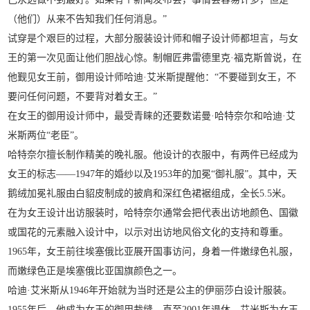
（他们）从来不告知我们任何消息。”
试穿是个艰巨的过程，大部分服装设计师和帽子设计师都坦言，与女
王的第一次见面让他们胆战心惊。制帽匠弗雷德里克·福克斯曾说，在
他觐见女王前，御用设计师哈迪·艾米斯提醒他：“不要碰到女王，不
要问任何问题，不要背对着女王。”
在女王的御用设计师中，最受青睐的还要数诺曼·哈特奈尔和哈迪·艾
米斯两位“老臣”。
哈特奈尔擅长制作精美的晚礼服。他设计的衣服中，有两件已经成为
女王的标志——1947年的婚纱以及1953年的加冕“御礼服”。其中，天
鹅绒加冕礼服由白貂皮制成的披肩和深红色裙裾组成，全长5.5米。
在为女王设计出访服装时，哈特奈尔通常会把代表出访地颜色、国徽
或国花的元素融入设计中，以示对出访地风俗文化的支持和尊重。
1965年，女王前往埃塞俄比亚展开国事访问，身着一件嫩绿色礼服，
而嫩绿色正是埃塞俄比亚国旗颜色之一。
哈迪·艾米斯从1946年开始就为当时还是公主的伊丽莎白设计服装。
1955年后，他成为女王的御用裁缝，直至2001年退休。艾米斯为女王