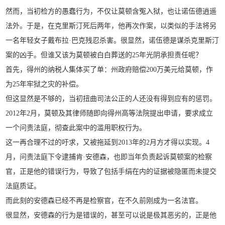
然而，当初检方的愚蠢行为，不仅让莫顿含冤入狱，也让诺伍德逍遥
法外。于是，在克里斯汀死后两年，他再次作案，以类似的手法将另
一名年轻女子戴布拉·巴克残忍杀害。很显然，诺伍德是谋杀克里斯汀
案的凶手。但谁又该为莫顿被白白葬送的25年光阴承担责任呢？
首先，得州的纳税人集体买了单：州政府赔偿200万美元给莫顿，作
为25年牢狱之灾的补偿。
但这显然是不够的，当初扭曲司法公正的人还没有得到应有的惩罚。
2012年2月，莫顿及其律师随即向得州高等法院提出申请，要求成立
一个问责法庭，彻查此案中的滥用职权行为。
这一再合理不过的吁求，又被拖延到2013年的2月方才得以实现。4
月，问责法庭下令逮捕肯·安德森，也即当年负责起诉莫顿案的检察
官，正是他的错误行为，导致了包括手绢在内的证据被隐匿而未提交
法庭质证。
而此刻的安德森已经不再是检察官，在不久前刚成为一名法官。
很显然，安德森的行为是错误的，甚至可以说是极其恶劣的，正是他