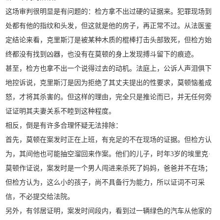
这场审判很明显是有问题的：检方拿不出过硬的证据来。犯罪现场到
处都有他的指纹和头发，但这就是他的房子，再正常不过。从法医鉴
定结论来看，克里斯汀是被某种木质的棍棒打击头部致死，但检方始
终都没有找到凶器，也没有在莫顿的身上发现搏斗留下的痕迹。
甚至，检方也拿不出一个说得过去的动机。法庭上，公诉人声泪俱下
地控诉说，克里斯汀是因为拒绝了其丈夫提出的性要求，莫顿恼羞成
怒，才将其杀害的。但这样的理由，完全只是推论而已，并无任何旁
证证明其夫妻关系不睦到这种程度。
相反，倒是有许多合理怀疑无法排除：
首先，莫顿在案发时正在上班，有充足的不在现场的证据。但检方认
为，其间他也可能抽空溜回来作案。他们的儿子，时年3岁的埃里克·
莫顿作证说，案发时是一个男人闯进来杀死了妈妈，爸爸并不在场；
但检方认为，这么小的孩子，尚不具备行为能力，所以证词不可采
信，不必提交给法院。
另外，有邻居证明，案发时间段内，看到过一辆绿色的汽车从他家的