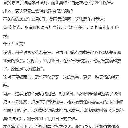
直接导致了法庭做出误判，而让莫顿平白无故地坐了25年的牢。
那么，安德森先生会得到怎样的惩罚呢？
不久前的2013年11月8日，美国第9巡回上诉法庭作出裁定：
肯·安德森，犯有藐视法庭的罪行，罚款500美元，判处有期徒刑10
天。
什么？10天？
没错，前检察官安德森先生，只为自己的行为惹来了区区500美元和
10天的监禁。实际上，11月15日，在坐牢3天之后，他就被提前释放
了，原因是“表现良好”。
这对于莫顿而言，恐怕不仅是又一次的伤害，更是一种无情的嘲弄
吧。
当然，这事还有个光明的尾巴。5月16日，得州州长佩里签署了该州
第1611号法案，规定了刑事诉讼中，检方有责任向被告人的辩护律师
全面开放证据，以避免类似的悲剧再次发生。该法案就叫做《迈克尔·
莫顿法案》，将于2014年1月1日正式生效。
在法案通过那天，莫顿出席了签字仪式。此刻的他，不知道有何感