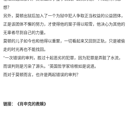
想？
另外，莫顿出狱后加入了一个为狱中犯人争取正当权益的公益团体，
正是该团体不懈的努力，才使得他的案子得以昭雪，他决心为其他的
无辜者尽到自己的力量。
莫顿的儿子如今也和他得以重聚，一切看起来又回到正轨，只是被偷
走的时光再也不能找回。
“一次错误的审判，胜过十起恶劣的犯罪，因为犯罪是弄脏了水流，
而误判则是污染了源头。”英国哲学家培根如是说道。
而对于莫顿而言，也许是两起错误的审判？
链接：《肖申克的救赎》