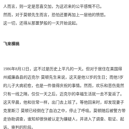
人而言，则一定是悲喜交加，为这迟来的公平感慨不已。
然而，对于莫顿先生而言，恐怕还要再加上一层他的愤怒。
这一切，还得从那噩梦般的一天开始说起。
飞来横祸
1986年8月12日，这不过是历史上平凡的一天。但对于居住在美国得
州威廉森县的迈克尔·莫顿先生来说，这天是他32岁的生日；而他3岁
的儿子大病初愈，也是一件值得庆祝的事情。然而，欢乐和悲伤竟然
只有一线之隔，仅仅一天之后，迈克尔的幸福生活就一去不复返了。
这天早晨，他和往常一样，出门去上班了。等他回来时，却发现妻子
克里斯汀·莫顿已经倒在了血泊之中，停止了呼吸。莫顿随后被警方带
走协助调查，谁知却很快被认定为嫌疑人，并进入了调查、取证、起
诉、审判的阶段。