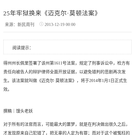
25年牢狱换来《迈克尔·莫顿法案》
来源：新民周刊
2013-12-19 00:00
阅读提示：
得州州长佩里签署了该州第1611号法案，规定了刑事诉讼中，检方有
责任向被告人的辩护律师全面开放证据，以避免错判的悲剧再次发
生。该法案就叫做《迈克尔·莫顿法案》，将于2014年1月1日正式生
效。
撰稿｜馒头老妖
对于所有的法官而言，可能最大的噩梦，就是在判决做出很久之后，
才发现原来自己犯错了，把无辜的人定为有罪；而对于这个被冤枉的