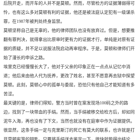
后院开走，而开车的人并不是莫顿。然而，尽管检方的证据薄弱得可
怜，也有这么多对莫顿有利的证据，他还是被法庭认定犯有一级谋杀
罪，在1987年被判处终身监禁。
莫顿坚称自己是无辜的，他的律师团队也没有放弃过。但是，想要推
翻有罪判决，就得拿出比原审时更有力的证据才行，单纯是对原有证
据的质疑，并不足以说服法院启动再审程序。于是，莫顿和律师们开
始了漫长的申诉之路。
埃里克已经慢慢长大了，他对于父亲的印象正在一点点从记忆中消
退；他后来由他人代为抚养，更改了姓名，甚至不愿意再去狱中探望
莫顿。此刻，莫顿心中的孤单与委屈，恐怕只有他自己才能知道有多
苦涩。
最关键的是，律师们得知，警方当时曾在案发现场100码之外的路
边，找到了一块带血的手绢。然而，当手绢被移交给检方后，却如同
泥牛入海，再也没有了下文，当然也就没有在庭审中作为证据提供。
很显然，这条手绢一定与克里斯汀的死亡有莫大的联系，也许就是打
开莫顿牢笼的钥匙。只要将手绢送去鉴定一下，很快就能得出结论