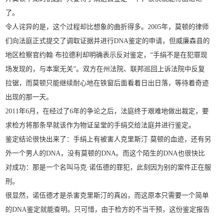
了。
令人诧异的是，这个过程却比想象的曲折得多。2005年，莫顿的律师
们向法庭正式提交了调取证据并进行DNA鉴定的申请，但威廉森县的
地区检察官约翰·布拉德利却明确表示反对鉴定，“手绢不是在犯罪现
场发现的，与本案无关”。双方在州法院、联邦巡回上诉法院中反复
拉锯，而莫顿只能继续耐心地在铁窗后面看着日出日落，等待着奇迹
出现的那一天。
2011年6月，在经过了6年的争论之后，法庭终于艰难地做出裁定，要
求检方将那条早就该作为物证呈堂的手绢交给法庭并进行鉴定。
鉴定结论很快出来了：手绢上有被害人克里斯汀·莫顿的血迹，还有另
外一个男人的DNA，没有莫顿的DNA。而这个陌生的DNA也很快比
对成功：那是一个名叫马克·诺伍德的罪犯，此刻因为别的案件正在服
刑。
很显然，诺伍德才是杀害克里斯汀的真凶，而这原本只需要一个简单
的DNA鉴定就能查明。只可惜，由于检方的不当干预，这份鉴定报告