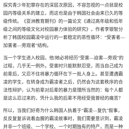
探究青少年犯罪存在的深层次原因，不容忽视的一点就是校
园内等级关系的建立，而这也是由于韩国社会由来已久的等
级传统。《亚洲教育期刊》的一篇论文《通过高年级和低年
级之间的等级文化对校园暴力体验的研究》，作者李银智分
析了韩国校园霸凌中运行的一套稳定的恶性循环：“受害者—
加害者—旁观者”结构。
当一个学生进入校园，他/她必将经历“受害—迫害—旁观”的
过程，几乎无一例外。受害时只能默默忍受，而当自己成为
前辈后，又忍不住将暴力循环在下一批人身上。甚至遭遇霸
凌的学生，在转身成为霸凌者之后，仍然会为这套秩序的合
法性辩护，认为前辈对后辈的暴力是理所当然的：每个人都
是这么忍过来的，凭什么我的后辈不用经受我曾经的痛苦？
所以，当我们好奇为什么韩国人执着于“霸凌—复仇”叙事，
反反复复诉说着血腥的霸凌故事时，我们需要意识到，霸凌
并非一个班级、一个学校、一个时期独有的特产，而是一种