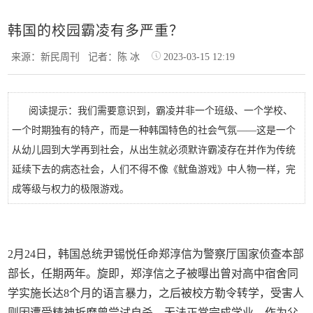
韩国的校园霸凌有多严重？
来源：新民周刊
记者：陈 冰
2023-03-15 12:19
阅读提示：我们需要意识到，霸凌并非一个班级、一个学校、
一个时期独有的特产，而是一种韩国特色的社会气氛——这是一个
从幼儿园到大学再到社会，从出生就必须默许霸凌存在并作为传统
延续下去的病态社会，人们不得不像《鱿鱼游戏》中人物一样，完
成等级与权力的极限游戏。
2月24日，韩国总统尹锡悦任命郑淳信为警察厅国家侦查本部
部长，任期两年。旋即，郑淳信之子被曝出曾对高中宿舍同
学实施长达8个月的语言暴力，之后被校方勒令转学，受害人
则因遭受精神折磨曾尝试自杀，无法正常完成学业。作为父