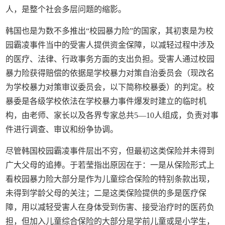
人，是整个社会多层问题的缩影。
韩国也是为数不多推出“校园暴力险”的国家，其初衷是为校
园霸凌事件当中的受害人提供资金保障，以减轻过程中涉及
的医疗、法律、行政事务方面的支出负担。受害人通过校园
暴力险获得赔偿的依据是学校暴力对策自治委员会（现改名
为学校暴力对策审议委员会，以下简称校暴委）的判定。校
暴委是各级学校依法在学校暴力事件爆发时建立的临时机
构，由老师、家长以及各界专家总共5—10人组成，负责对事
件进行调查、审议和纷争协调。
尽管韩国校园霸凌事件层出不穷，但最初这类保险并未得到
广大父母的追捧。于若莹指出原因在于：一是从保险形式上
看校园暴力险大部分是作为儿童综合保险的特别条款出现，
未得到学龄父母的关注；二是这类保险提供的多是医疗保
障，用以减轻受害人在身体受到伤害、接受治疗时的医药负
担，但加入儿童综合保险的大部分是学前儿童或是小学生，