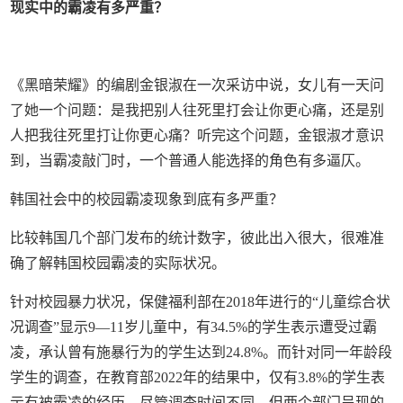
现实中的霸凌有多严重？
《黑暗荣耀》的编剧金银淑在一次采访中说，女儿有一天问
了她一个问题：是我把别人往死里打会让你更心痛，还是别
人把我往死里打让你更心痛？听完这个问题，金银淑才意识
到，当霸凌敲门时，一个普通人能选择的角色有多逼仄。
韩国社会中的校园霸凌现象到底有多严重？
比较韩国几个部门发布的统计数字，彼此出入很大，很难准
确了解韩国校园霸凌的实际状况。
针对校园暴力状况，保健福利部在2018年进行的“儿童综合状
况调查”显示9—11岁儿童中，有34.5%的学生表示遭受过霸
凌，承认曾有施暴行为的学生达到24.8%。而针对同一年龄段
学生的调查，在教育部2022年的结果中，仅有3.8%的学生表
示有被霸凌的经历。尽管调查时间不同，但两个部门呈现的