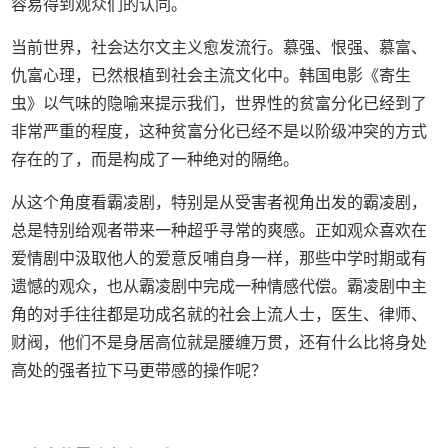
容易得到观众们的认同。
当前世界，社会达尔文主义愈发流行。慕强、恨强、慕富、
仇富心理，已然根植到社会主流文化中。韩国电影《寄生
虫》以气味的隐喻来提示我们，世界性的贫富分化已经到了
非常严重的程度，这种贫富分化已经不是以阶级冲突的方式
存在的了，而是构成了一种绝对的隔绝。
从这个角度看霸凌剧，特别是从受害者视角出发的霸凌剧，
总是特别给观者带来一种超乎寻常的爽感。正如观众喜欢在
爱情剧中汲取他人的爱意反哺自身一样，那些中学时期或有
遗憾的观众，也从霸凌剧中完成一种情感代偿。霸凌剧中主
角的对手往往都是功成名就的社会上流人士，医生、律师、
财阀，他们不是身居高位就是腰缠万贯，还有什么比将身处
高处的强者拉下马更带感的操作呢？