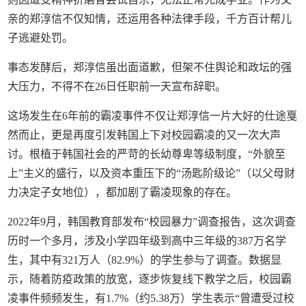
亲的郑淳信不仅知情，还运用各种法律手段，千方百计帮儿
子逃避处罚。
事态发酵后，郑淳信虽出面道歉，但架不住舆论和政坛的强
大压力，不得不在26日任职前一天宣布辞职。
这场发生在6年前的霸凌事件不仅让郑淳信一片大好的仕途戛
然而止，更是再度引发韩国上下对校园霸凌的又一次大声
讨。根植于韩国社会的严苛的长幼尊卑等级制度，“外貌至
上”主义的盛行，以及资本重压下的“汤匙阶级论”（以父母财
力决定子女地位），都加剧了霸凌现象的存在。
2022年9月，韩国教育部发布“校园暴力”调查报告，这次调查
历时一个多月，涉及小学四年级到高中三年级的387万名学
生，其中有321万人（82.9%）的学生参与了调查。数据显
示，随着防疫政策的放宽，逐步恢复线下教学之后，校园霸
凌事件频频发生，有1.7%（约5.38万）学生表示“曾遭受过校