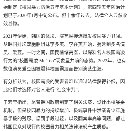
始制定《校园暴力防治五年基本计划》，第四轮五年防治计
划已于2020年1月中旬公布。但十余年过去，法律介入显然收
效甚微。
2021年伊始，韩国的体坛、演艺圈接连爆发校园暴力丑闻。
从韩国排坛双胞胎姐妹李多英、李在英开始，蔓延到多名演
员、爱豆。一时之间，国民情绪高涨，以爆料名人校园霸凌
行为的“校园霸凌 Me Too”现象呈井喷的态势。2022年，也有
数位演员爱豆因被爆料校园霸凌而告别演艺生涯。
有分析认为，校园霸凌的受害者难以通过法律获得补偿，因
此他们才选择对名人进行“社会审判”。
于若莹指出，尽管韩国政府制定了相关法案，设计出校暴委
机制，但是校园暴力的持续增加、极端事件中涉案青少年施
暴手段的残忍、惩罚手段过轻，以及翻案率高等问题，都让
韩国民众对现行的校园暴力相关法律法规产生质疑。