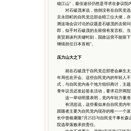
稳江山”，最佳途径仍然是寻求在参议院
对石破茂来说，他倒没有在自民党选举
京永田町的自民党总部会晤三位大佬，亦
测这场会议讨论的议题是石破茂的去留问
郎，似乎对石破茂的去留很有发言权。当
美贸易谈判关键时刻，国政运营不能留下
继续担任日本首相”。
压力山大之下
就在石破茂于自民党总部密会麻生太郎
年局也在开会。这些自民党内的年轻人不
式，与自民党内各个地方组织商讨，主题很
青年议员还发起签名活动，要求召开两院
这一举动明显表明，党内年轻力量准备
有消息说，这些看似来自自民党内年轻
跟随者主要为自民党内现存的唯一一个派系
长中曾根康隆7月25日与自民党干事长
院选举落败承担责任。