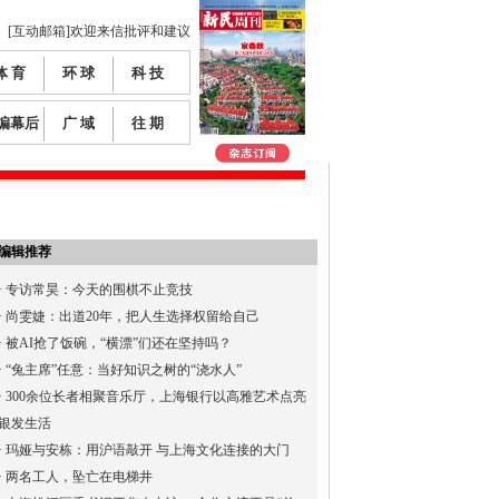
[互动邮箱]欢迎来信批评和建议
体 育
环 球
科 技
编幕后
广 域
往 期
编辑推荐
·
专访常昊：今天的围棋不止竞技
·
尚雯婕：出道20年，把人生选择权留给自己
·
被AI抢了饭碗，“横漂”们还在坚持吗？
·
“兔主席”任意：当好知识之树的“浇水人”
·
300余位长者相聚音乐厅，上海银行以高雅艺术点亮
银发生活
·
玛娅与安栋：用沪语敲开 与上海文化连接的大门
·
两名工人，坠亡在电梯井