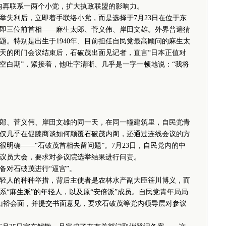
内再联系一两个小党，扩大执政联盟的影响力。
失利后，立即着手联络小党，而是选择于7月23日在位于东
即三位前首相——麻生太郎、菅义伟、岸田文雄。外界普遍猜
题。特别是出生于1940年、目前担任自民党最高顾问的麻生太
天的闭门会议结束后，石破茂出面见记者，直言“日本正值对
空白期”，紧接着，他吐字清晰、几乎是一字一顿地说：“我将
、菅义伟、岸田文雄的同一天，在同一幢建筑里，自民党青
仅几乎在促膝商谈如何颠覆石破茂内阁，还通过连线会议的方
明确——“石破茂首相去留问题”。7月23日，自民党内的中
议员大会，要求对参议院选举结果进行问责。
对石破茂进行“逼宫”。
人的种种举措，背后主使者是农林水产副大臣笹川博义，而
“麻生派”的年轻人，以及原“安倍派”成员。自民党青年局局
森山裕会面，并提交书面意见，要求石破茂等党内领导层对参议