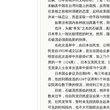
总裁、日本首相岸田文雄辞职。于是，石
未触及中国在台湾问题上的底线，反而致
任首相之前相对强硬的态度，起码在美国
并未一味忍让，而是采取一些手段与特朗
如果没有国内各种政治因素干扰，而给
也许，头戴“务实”之名的石破茂，真能
日本带入一段比较理想的时光。然而，随
石破茂必须面临新的抉择。
在此次选举中，由日本自民党、公明党
民党自1955年成立以来，首次在国会
明党在此次选举中共获得47席，加上75个
席的一半（124席）。日本立宪民主党
无党派人士在本次选举中获得78个议席，
日本国会参议员任期6年，每三年改选一
席，包括到期改选的124个议席和1个
议院席位数下降的情况，得待到三年之后
目前，石破茂所面临的情况，倒并非因
数未过半，但自民党仍然是议会第一大党
党、社民党等等，暂时未见统统联合起来
可见的时间段内，也不大可能联合起来共