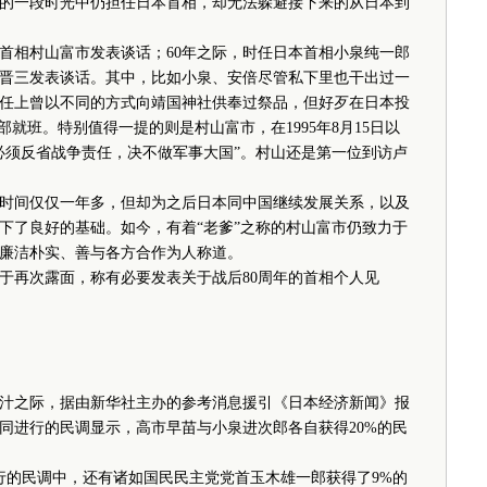
的一段时光中仍担任日本首相，却无法躲避接下来的从日本到
相村山富市发表谈话；60年之际，时任日本首相小泉纯一郎
倍晋三发表谈话。其中，比如小泉、安倍尽管私下里也干出过一
任上曾以不同的方式向靖国神社供奉过祭品，但好歹在日本投
部就班。特别值得一提的则是村山富市，在1995年8月15日以
必须反省战争责任，决不做军事大国”。村山还是第一位到访卢
间仅仅一年多，但却为之后日本同中国继续发展关系，以及
下了良好的基础。如今，有着“老爹”之称的村山富市仍致力于
廉洁朴实、善与各方合作为人称道。
再次露面，称有必要发表关于战后80周年的首相个人见
之际，据由新华社主办的参考消息援引《日本经济新闻》报
同进行的民调显示，高市早苗与小泉进次郎各自获得20%的民
行的民调中，还有诸如国民民主党党首玉木雄一郎获得了9%的