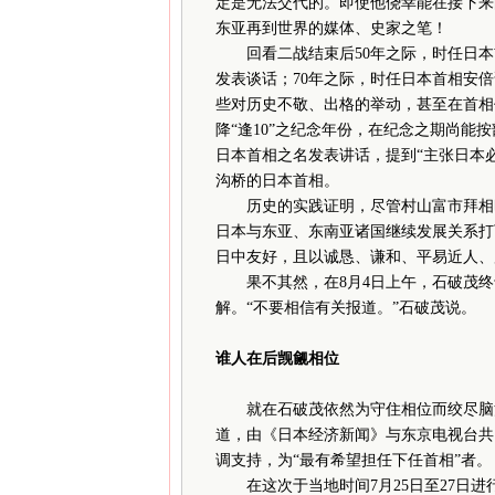
定是无法交代的。即使他侥幸能在接下来
东亚再到世界的媒体、史家之笔！
回看二战结束后50年之际，时任日本首
发表谈话；70年之际，时任日本首相安
些对历史不敬、出格的举动，甚至在首相
降“逢10”之纪念年份，在纪念之期尚能按
日本首相之名发表讲话，提到“主张日本
沟桥的日本首相。
历史的实践证明，尽管村山富市拜相时
日本与东亚、东南亚诸国继续发展关系打
日中友好，且以诚恳、谦和、平易近人、
果不其然，在8月4日上午，石破茂终于
解。“不要相信有关报道。”石破茂说。
谁人在后觊觎相位
就在石破茂依然为守住相位而绞尽脑汁
道，由《日本经济新闻》与东京电视台共
调支持，为“最有希望担任下任首相”者。
在这次于当地时间7月25日至27日进