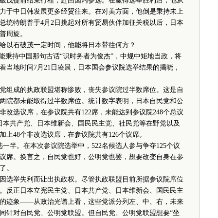
破茂提前结束行程，赶回国内参选。在赢得选举胜利后，他从
力于中日韩发展更多经贸往来。在对美方面，他倒是秉持未上
总统特朗普于4月2日挑起对所有贸易伙伴加征关税以后，日本
普周旋。
以石破茂一定时间，他能将日本带往何方？
秉持中国那句古话“识时务者为俊杰”，中规中矩地当政，将
着当地时间7月21日凌晨，日本国会参议院选举结果的揭晓，
组成的执政联盟堪称惨败，丧失参议院过半数席位。这是自
众参两院都未能取得过半数席位。统计数字表明，日本自民党和公
非改选议席，在参议院共有122席，未能达到参议院248个总议
、日本共产党、日本维新会、国民民主党、社民党等在野党以及
加上48个非改选议席，在参议院共有126个议席。
半。在本次参议院选举中，522名候选人参与争夺125个议
补选议席。换言之，自民党也好，公明党也罢，想要改变自身在参
了。
选举失利而让出执政权。尽管执政联盟目前所据参议院席位
。反正日本立宪民主党、日本共产党、日本维新会、国民民主
的迹象——从政治光谱上看，这些党派分列左、中、右，未来
同针对自民党、公明党联盟。但自民党、公明党联盟想要“坐