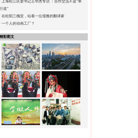
·
上海松江区委书记王华杰专访 ：合作交流不是“单
行道”
·
在松阳三槐堂，站着一位儒雅的翻译家
·
一个人的动画工厂？
精彩图文