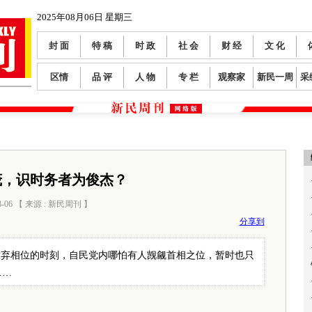
2025年08月06日 星期三
封 面
特 稿
时 政
社 会
财 经
文 化
区情
品 评
人 物
专 栏
观察家
新民一周
采
茂，识时务者为俊杰？
8-06 【 来源 : 新民周刊 】
阅读数：
569
分享到
放弃相位的时刻，自民党内哪怕有人觊觎首相之位，暂时也只
……