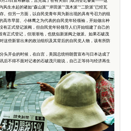
月25日宣布解散，且完成了在有关部门取消登记备案——这
风生水起的诸如“森山派”“岸田派”“茂木派”“二阶派”已经瓦
存。但另一方面，以自民党青年局为新出现的具有号召力的组
演的高市早苗、小林鹰之为代表的自民党年轻领袖，开始做出种
管没有正式登记派阀，但自民党年轻领导人们开始组建了自己的
管没有正式登记，但渐渐地，也犹似新派阀之做派。如果石破茂
对这些新冒出来的政治组织及其背后的自民党人物，该有所防
头开会的时候，在白宫，美国总统特朗普宣布与日本达成了
讯后不得不面对记者的石破茂只能说，自己正等待与经济再生