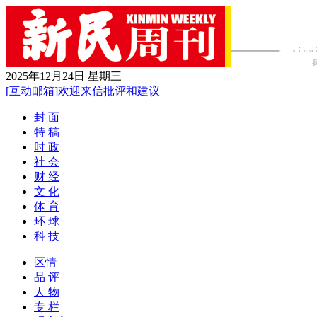
2025年12月24日 星期三
[互动邮箱]欢迎来信批评和建议
封 面
特 稿
时 政
社 会
财 经
文 化
体 育
环 球
科 技
区情
品 评
人 物
专 栏