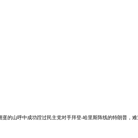
并在拥趸的山呼中成功蹚过民主党对手拜登-哈里斯阵线的特朗普，