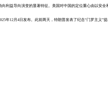
动向利益导向演变的显著特征。美国对中国的定位重心由以安全
年12月4日发布。此前两天，特朗普发表了纪念“门罗主义”提出2
的山呼中成功蹚过民主党对手拜登-哈里斯阵线的特朗普，难道只