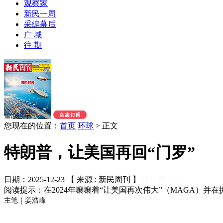
观察家
新民一周
采编幕后
广 域
往 期
您现在的位置：
首页
环球
>
正文
特朗普，让美国再回“门罗”
日期：2025-12-23 【 来源 : 新民周刊 】
阅读数：
0
阅读提示：在2024年嚷嚷着“让美国再次伟大”（MAGA）
主笔｜姜浩峰