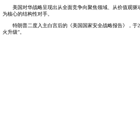
美国对华战略呈现出从全面竞争向聚焦领域、从价值观驱
为核心的结构性对手。
特朗普二度入主白宫后的《美国国家安全战略报告》，于2025
火升级”。
在2024年嚷嚷着“让美国再次伟大”（MAGA）并在拥趸
“特朗普推论”指导行动