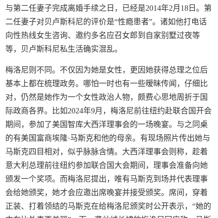
与第二任妻子完成离婚手续之日，已经是2014年2月18日。第
二任妻子对贝卢斯科尼的评价是“性瘾患者”。诸如他打电话
向性热线女生咨询、邀约多名应召女郎到自家别墅过夜等
等，贝卢斯科尼私生活确实混乱。
梅洛尼则不同。不仅因为她是女性，更因她获得总理之位后
基本上都在梳理政务。哪怕一时也有一些暧昧传闻，仔细比
对，仍然是她作为一个女性政治人物，颇费心思地周折于国
际政商各界。比如2024年9月，梅洛尼前往纽约赴联合国开会
期间，参加了美国智库大西洋理事会的一场晚宴。与之同桌
的有美国富商埃隆·马斯克和他的母亲。有现场照片传出她与
马斯克四目相对，似乎脉脉含情。大西洋理事会则称，趁着
意大利总理前往纽约参加联合国大会期间，理事会准备向她
颁发一个奖项。而梅洛尼提出，唯有马斯克到场并代表理事
会给她颁奖，她才会应邀出席晚宴并接受颁奖。席间，穿着
正装、打着领结的马斯克在给梅洛尼颁奖时公开表示，“她的