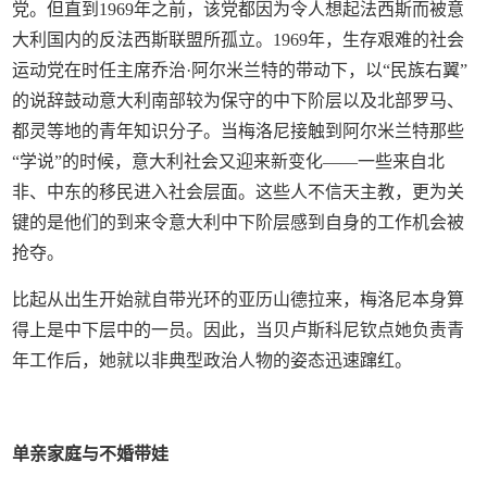
党。但直到1969年之前，该党都因为令人想起法西斯而被意
大利国内的反法西斯联盟所孤立。1969年，生存艰难的社会
运动党在时任主席乔治·阿尔米兰特的带动下，以“民族右翼”
的说辞鼓动意大利南部较为保守的中下阶层以及北部罗马、
都灵等地的青年知识分子。当梅洛尼接触到阿尔米兰特那些
“学说”的时候，意大利社会又迎来新变化——一些来自北
非、中东的移民进入社会层面。这些人不信天主教，更为关
键的是他们的到来令意大利中下阶层感到自身的工作机会被
抢夺。
比起从出生开始就自带光环的亚历山德拉来，梅洛尼本身算
得上是中下层中的一员。因此，当贝卢斯科尼钦点她负责青
年工作后，她就以非典型政治人物的姿态迅速蹿红。
单亲家庭与不婚带娃