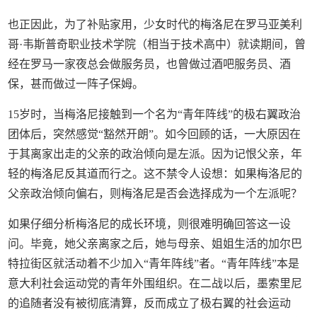
也正因此，为了补贴家用，少女时代的梅洛尼在罗马亚美利
哥·韦斯普奇职业技术学院（相当于技术高中）就读期间，曾
经在罗马一家夜总会做服务员，也曾做过酒吧服务员、酒
保，甚而做过一阵子保姆。
15岁时，当梅洛尼接触到一个名为“青年阵线”的极右翼政治
团体后，突然感觉“豁然开朗”。如今回顾的话，一大原因在
于其离家出走的父亲的政治倾向是左派。因为记恨父亲，年
轻的梅洛尼反其道而行之。这不禁令人设想：如果梅洛尼的
父亲政治倾向偏右，则梅洛尼是否会选择成为一个左派呢？
如果仔细分析梅洛尼的成长环境，则很难明确回答这一设
问。毕竟，她父亲离家之后，她与母亲、姐姐生活的加尔巴
特拉街区就活动着不少加入“青年阵线”者。“青年阵线”本是
意大利社会运动党的青年外围组织。在二战以后，墨索里尼
的追随者没有被彻底清算，反而成立了极右翼的社会运动