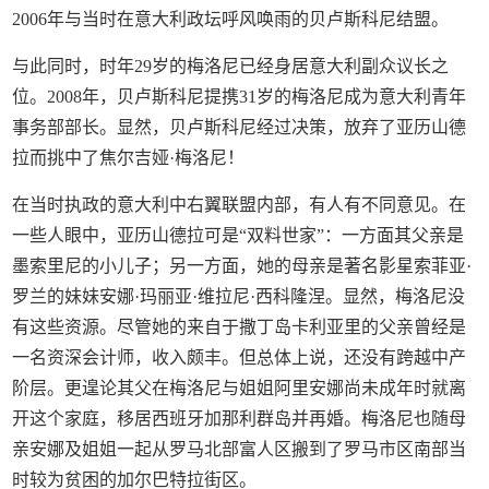
2006年与当时在意大利政坛呼风唤雨的贝卢斯科尼结盟。
与此同时，时年29岁的梅洛尼已经身居意大利副众议长之
位。2008年，贝卢斯科尼提携31岁的梅洛尼成为意大利青年
事务部部长。显然，贝卢斯科尼经过决策，放弃了亚历山德
拉而挑中了焦尔吉娅·梅洛尼！
在当时执政的意大利中右翼联盟内部，有人有不同意见。在
一些人眼中，亚历山德拉可是“双料世家”：一方面其父亲是
墨索里尼的小儿子；另一方面，她的母亲是著名影星索菲亚·
罗兰的妹妹安娜·玛丽亚·维拉尼·西科隆涅。显然，梅洛尼没
有这些资源。尽管她的来自于撒丁岛卡利亚里的父亲曾经是
一名资深会计师，收入颇丰。但总体上说，还没有跨越中产
阶层。更遑论其父在梅洛尼与姐姐阿里安娜尚未成年时就离
开这个家庭，移居西班牙加那利群岛并再婚。梅洛尼也随母
亲安娜及姐姐一起从罗马北部富人区搬到了罗马市区南部当
时较为贫困的加尔巴特拉街区。