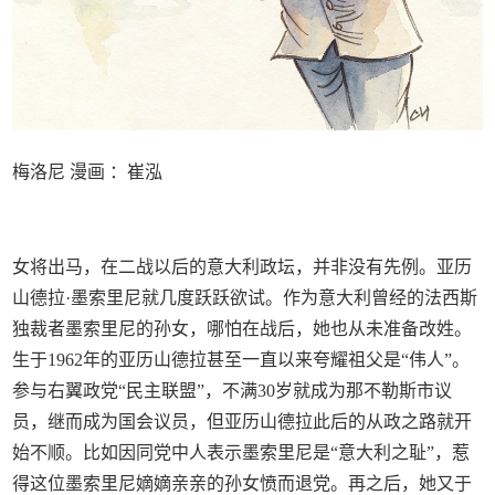
梅洛尼 漫画 ：崔泓
女将出马，在二战以后的意大利政坛，并非没有先例。亚历
山德拉·墨索里尼就几度跃跃欲试。作为意大利曾经的法西斯
独裁者墨索里尼的孙女，哪怕在战后，她也从未准备改姓。
生于1962年的亚历山德拉甚至一直以来夸耀祖父是“伟人”。
参与右翼政党“民主联盟”，不满30岁就成为那不勒斯市议
员，继而成为国会议员，但亚历山德拉此后的从政之路就开
始不顺。比如因同党中人表示墨索里尼是“意大利之耻”，惹
得这位墨索里尼嫡嫡亲亲的孙女愤而退党。再之后，她又于