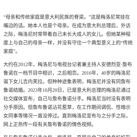
“母亲和传统家庭是意大利民族的脊梁。”这是梅洛尼常挂在
嘴边的话。她本人也是个母亲。在成为意大利总理后，外访
之际，梅洛尼时常带着自己未长大成人的女儿。但她某种程
度上与自己的母亲一样，并没有守住一个典型意义上的“传统
家庭”。
大约在2012年，梅洛尼与电视台记者兼主持人安德烈亚·詹布
鲁诺在一档节目中相识，之后相恋。2016年，40岁的梅洛尼
诞下女儿吉内芙拉。但种种迹象表明，梅洛尼并没有同詹布
鲁诺结婚。2023年10月20日，已是意大利总理的梅洛尼通过
社交媒体宣布，自己与詹布鲁诺分手。梅洛尼当时没有表明
分手原因。但詹布鲁诺沾花惹草，在工作期间调侃、性暗示
女同事等情况一直没停过。直到梅洛尼宣布与之分手之际，
网上正热传一段有关詹布鲁诺的情色视频。