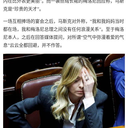
内在比外表更美丽”。而一袭丝绒长裙的梅洛尼回应称，马斯
克是“珍贵的天才”。
一场互相捧场的宴会之后，马斯克对外称，“我和我妈妈当时
都在场，我和梅洛尼总理之间没有任何浪漫关系”。至于梅洛
尼本人，之后在回答媒体提问，对所谓“空气中弥漫着爱的气
息”云云全都回避，并不作答。