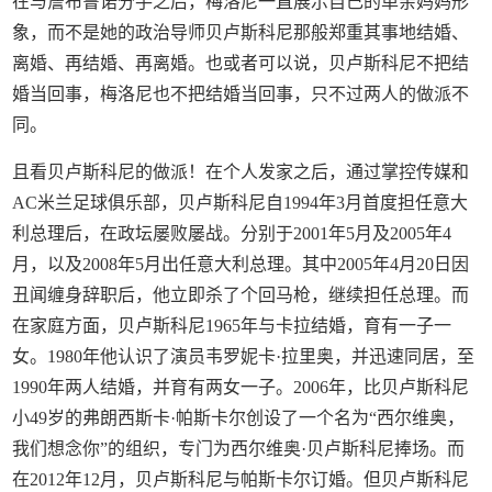
在与詹布鲁诺分手之后，梅洛尼一直展示自己的单亲妈妈形
象，而不是她的政治导师贝卢斯科尼那般郑重其事地结婚、
离婚、再结婚、再离婚。也或者可以说，贝卢斯科尼不把结
婚当回事，梅洛尼也不把结婚当回事，只不过两人的做派不
同。
且看贝卢斯科尼的做派！在个人发家之后，通过掌控传媒和
AC米兰足球俱乐部，贝卢斯科尼自1994年3月首度担任意大
利总理后，在政坛屡败屡战。分别于2001年5月及2005年4
月，以及2008年5月出任意大利总理。其中2005年4月20日因
丑闻缠身辞职后，他立即杀了个回马枪，继续担任总理。而
在家庭方面，贝卢斯科尼1965年与卡拉结婚，育有一子一
女。1980年他认识了演员韦罗妮卡·拉里奥，并迅速同居，至
1990年两人结婚，并育有两女一子。2006年，比贝卢斯科尼
小49岁的弗朗西斯卡·帕斯卡尔创设了一个名为“西尔维奥，
我们想念你”的组织，专门为西尔维奥·贝卢斯科尼捧场。而
在2012年12月，贝卢斯科尼与帕斯卡尔订婚。但贝卢斯科尼