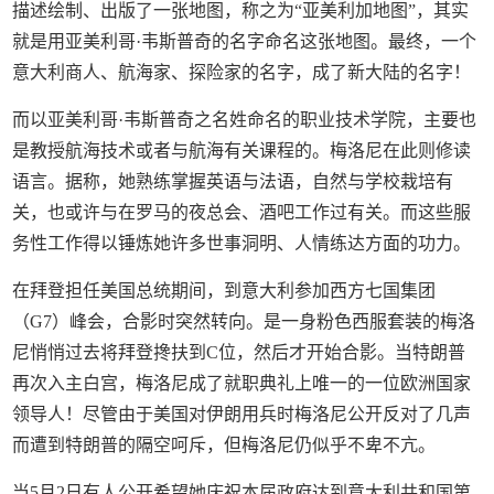
描述绘制、出版了一张地图，称之为“亚美利加地图”，其实
就是用亚美利哥·韦斯普奇的名字命名这张地图。最终，一个
意大利商人、航海家、探险家的名字，成了新大陆的名字！
而以亚美利哥·韦斯普奇之名姓命名的职业技术学院，主要也
是教授航海技术或者与航海有关课程的。梅洛尼在此则修读
语言。据称，她熟练掌握英语与法语，自然与学校栽培有
关，也或许与在罗马的夜总会、酒吧工作过有关。而这些服
务性工作得以锤炼她许多世事洞明、人情练达方面的功力。
在拜登担任美国总统期间，到意大利参加西方七国集团
（G7）峰会，合影时突然转向。是一身粉色西服套装的梅洛
尼悄悄过去将拜登搀扶到C位，然后才开始合影。当特朗普
再次入主白宫，梅洛尼成了就职典礼上唯一的一位欧洲国家
领导人！尽管由于美国对伊朗用兵时梅洛尼公开反对了几声
而遭到特朗普的隔空呵斥，但梅洛尼仍似乎不卑不亢。
当5月2日有人公开希望她庆祝本届政府达到意大利共和国第