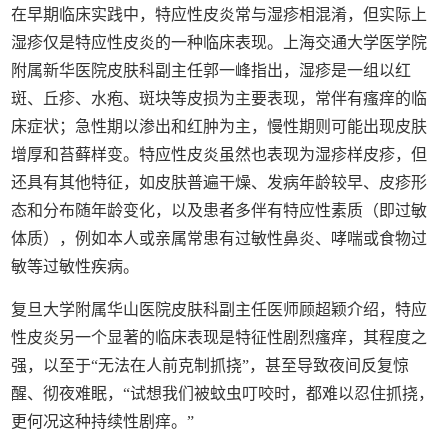
在早期临床实践中，特应性皮炎常与湿疹相混淆，但实际上
湿疹仅是特应性皮炎的一种临床表现。上海交通大学医学院
附属新华医院皮肤科副主任郭一峰指出，湿疹是一组以红
斑、丘疹、水疱、斑块等皮损为主要表现，常伴有瘙痒的临
床症状；急性期以渗出和红肿为主，慢性期则可能出现皮肤
增厚和苔藓样变。特应性皮炎虽然也表现为湿疹样皮疹，但
还具有其他特征，如皮肤普遍干燥、发病年龄较早、皮疹形
态和分布随年龄变化，以及患者多伴有特应性素质（即过敏
体质），例如本人或亲属常患有过敏性鼻炎、哮喘或食物过
敏等过敏性疾病。
复旦大学附属华山医院皮肤科副主任医师顾超颖介绍，特应
性皮炎另一个显著的临床表现是特征性剧烈瘙痒，其程度之
强，以至于“无法在人前克制抓挠”，甚至导致夜间反复惊
醒、彻夜难眠，“试想我们被蚊虫叮咬时，都难以忍住抓挠，
更何况这种持续性剧痒。”