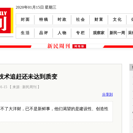
2020年01月15日 星期三
封 面
特 稿
时 政
社 会
财 富
文 化
生 活
品 评
人 物
专 栏
观察家
新民一周
采
技术追赶还未达到质变
01-15 【 来源 : 新民周刊 】
阅读数：
0
分享到
发不了大洋财，已不是新鲜事，他们渴望的是建设性、创造性