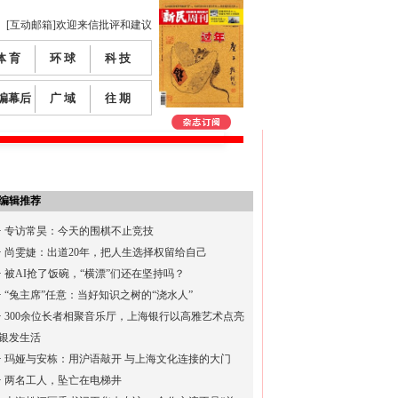
[互动邮箱]欢迎来信批评和建议
体 育
环 球
科 技
编幕后
广 域
往 期
编辑推荐
·
专访常昊：今天的围棋不止竞技
·
尚雯婕：出道20年，把人生选择权留给自己
·
被AI抢了饭碗，“横漂”们还在坚持吗？
·
“兔主席”任意：当好知识之树的“浇水人”
·
300余位长者相聚音乐厅，上海银行以高雅艺术点亮
银发生活
·
玛娅与安栋：用沪语敲开 与上海文化连接的大门
·
两名工人，坠亡在电梯井