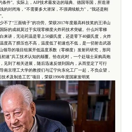
的条件”。实际上，AIP技术最发达的瑞典、德国等国，所造潜
浅的封闭海，“不需要多大潜深，不强调续航力”，“我还是刚
”。
了“三面镜子”的功劳。荣获2017年度最高科技奖的王泽山
国际的成就莫过于实现零梯度火炸药技术突破。什么叫零梯
白来讲，无论药温是零上50摄氏度，还是零下40摄氏度，火炸
温度高了膛压也不高，温度低了初速也不低，是一切射击武器
王泽山领导的项目组展开低温度系数（零梯度）发射药研究，形同
低初速”兵工技术认知的颠覆。恰在此时，一个赴瑞士采购高炮
，见到了相关进展，随后迅速反馈到国内，从而坚定了可行
导南京理工大学的教授们与辽宁向东化工厂一起，不负众望，
技术及制造工艺”项目，荣获1996年度国家发明奖