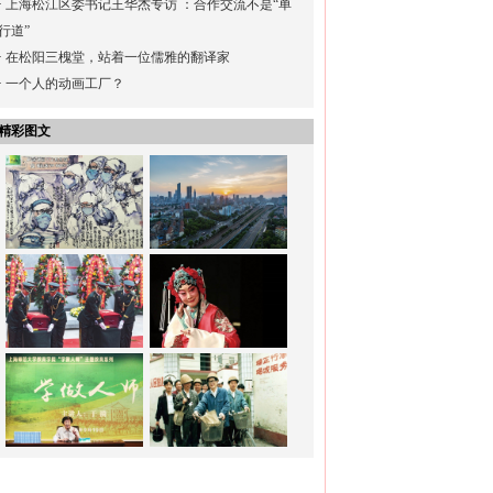
·
上海松江区委书记王华杰专访 ：合作交流不是“单
行道”
·
在松阳三槐堂，站着一位儒雅的翻译家
·
一个人的动画工厂？
精彩图文