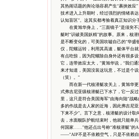
其热闹话题的舆论场容易产生“裹挟效应”
技术进入上升期时，经过强烈的情绪表达
认知盲区”。这其实都考验着真正知识分子
在黄旭华身上，“三面镜子”是须臾不离
艇时“识破美国妖精”的故事。原来，核
是不断变化的，可美国吹嘘自己的“华盛
仪，陀螺运转，利用其高速，艇体平台就
有点吃惊，因为陀螺除自身外还有很多设
它，连带效应太大，”黄旭华说，“我们
来才知道，美国没装这玩意，不过是个设
（笑）。”
而在新一代核潜艇攻关上，黄旭华更是
式弗吉尼亚级核潜艇已下水了，它一反过
里，这只是符合美国海军“由海向陆”战
多的作战是去人家的近海，因此弗吉尼亚
下来不少”。言下之意，核潜艇的设计取
去，水面舰队护航结束时，他就只能单兵
何国家……”他还点出号称“准核潜艇”的
——“AIP不是不依赖空气，只是不依赖