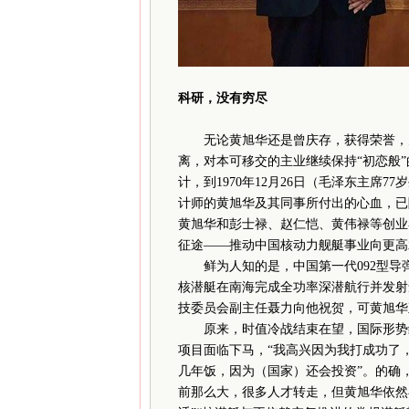
科研，没有穷尽
无论黄旭华还是曾庆存，获得荣誉，见
离，对本可移交的主业继续保持“初恋般”
计，到1970年12月26日（毛泽东主席
计师的黄旭华及其同事所付出的心血，已
黄旭华和彭士禄、赵仁恺、黄伟禄等创业
征途——推动中国核动力舰艇事业向更高
鲜为人知的是，中国第一代092型导弹核
核潜艇在南海完成全功率深潜航行并发射
技委员会副主任聂力向他祝贺，可黄旭华
原来，时值冷战结束在望，国际形势缓
项目面临下马，“我高兴因为我打成功了
几年饭，因为（国家）还会投资”。的确
前那么大，很多人才转走，但黄旭华依然