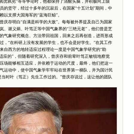
艇孰优孰劣”等等争论时，他都保持了清醒头脑，并积极向上级
员的坚守，经过十多年的沉寂后，在国家“十五计划”期间，中
赖以支撑大国海军的“蓝海巨鲸”。
庆存明白“自满是科学的大敌”。每每被外界提及自己为国家
岚、谢义炳、叶笃正等中国气象界的“三绝元老”，他们曾是芝
的气象研究概念、方法带回祖国，回来之后再创造，进而形成
过，“在科研上没有发展的学生，也不会是好学生。”在其工作
来自西方的地转适应过程理论一度是中国气象学研究的“助
场适应的”，但随着研究深入，曾庆存和前辈叶笃正敏锐地察觉
压场能够相互适应，并依赖于运动的尺度，最终，他们把这一
气运动中，使中国气象学牢牢站在世界第一梯队，并为国计民
是当时叶（笃正）先生工作过的。”曾庆存说过，这让他的团队