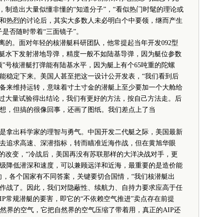
，制造出大量似懂非懂的“知道分子”，“看似热门时髦的理论或
和热烈的讨论后，其实大多数人未必明白个中要领，继而产生
是否随时带着“三面镜子”。
的。面对年轻的核潜艇科研团队，他常提起当年开发092型
潜艇水下发射潜地导弹，精度一般不如陆基导弹，因为艇位参数
顿”号核潜艇打弹能有陆基水平，因为艇上有个65吨重的陀螺
能稳定下来。美国人甚至把这一设计公开发表，“我们看到后
备来维持运转，意味着寸土寸金的潜艇上至少要加一个大舱给
通过大量试验得出结论，我们有更好的方法，按自己方法走。后
想，但搞的很像回事，还画了图纸。我们差点上了当
拿出科学家的理智与勇气。中国开发二代艇之际，美国最新
去追求高速、深潜指标，转而瞄准近海作战，但在黄旭华眼
略的改变，“冷战后，美国再没有苏联那样的大洋决战对手，更
级降低潜深和速度，可以兼顾远洋和近海，最重要的是造价能
向，各个国家有不同答案，关键要切合国情，“我们核潜艇出
作战了。因此，我们对隐蔽性、续航力、自持力要求应高于任
AIP常规潜艇的要害，即它的“不依赖空气推进”卖点存在前提
自然界的空气，它把自然界的空气压缩了带着用，真正的AIP还