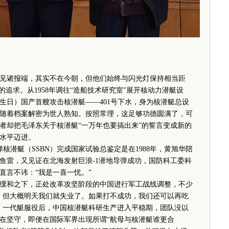
诸报端，其实不在今朝，但他们始终与闪光灯保持相当距
的追求。从1958年调往“造船技术研究室”展开核动力潜艇
设
77岁生日）国产首艘攻击核潜艇——401号下水，身为核潜艇总设
随着档案解密为世人熟知。按照常理，这足够功德圆满了，可
者却把毛泽东关于核潜艇“一万年也要搞出来”的誓言变成新的
水平迈进。
潜艇（SSBN）完成国家试验总鉴定是在1988年，黄旭华陪
鱼雷，又见证在北海发射巨浪-1潜地导弹成功，国防科工委科
直言不讳：“我是一喜一忧。”
和之下，正处改革攻坚阶段的中国进行军工战线调整，不少
，但大概明天我们就失业了。如果打不成功，我们还可以再吃
，一代艇服役后，中国核潜艇科研生产进入平稳期，团队没以
在坚守，即便在国际军界出现所谓“航母与核潜艇谁更合