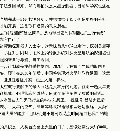
了还要回得来。然而哪怕只是火星探测器，目前科学家也还在
地完成一部分检测分析，并把数据传回；但是更多的分析，
才能开展，这是取样返回的意义所在。
路程翻倍”这么简单。从地球出发时探测器是“主场作战”，
靠它自己了。
帮助探测器进入太空，这意味着从地球出发时，探测器就要
一步提升。同时，地球上的导航系统对从火星启航的探测器也
照物来自行导航、自主返回。
计划就是挑战采样返回。2020年，嫦娥五号成功取回月
备。预计在2030年前后，中国将实现对火星的取样返回，这意
”，但进度迅猛扎实，已进入第一梯队。
空航行要解决的最大问题是人本身的问题。往返一趟火星要
命机能、心理状态的维持，依然存在许多需要攻破的难题。
停留在人们天马行空的科学幻想里。“祝融号”登陆火星后，
表示：火星的空气、温度等环境跟地球相差还是很远，人类生
改造火星的能力，那我们是不是可以花点时间精力把我们的地
共识是：人类首次登上火星的日子，应该还需要大约30年。