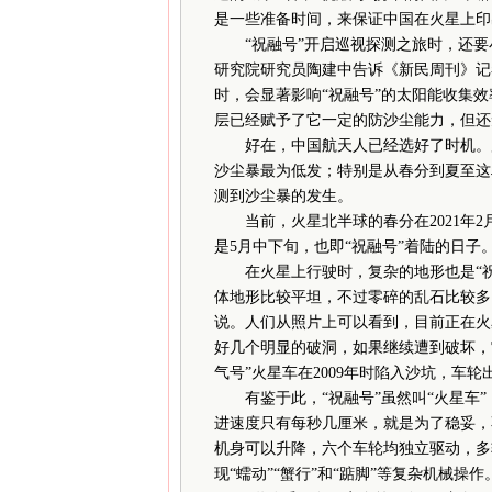
是一些准备时间，来保证中国在火星上印
“祝融号”开启巡视探测之旅时，还要
研究院研究员陶建中告诉《新民周刊》记
时，会显著影响“祝融号”的太阳能收集效
层已经赋予了它一定的防沙尘能力，但还
好在，中国航天人已经选好了时机。历
沙尘暴最为低发；特别是从春分到夏至这
测到沙尘暴的发生。
当前，火星北半球的春分在2021年2月
是5月中下旬，也即“祝融号”着陆的日
在火星上行驶时，复杂的地形也是“祝融
体地形比较平坦，不过零碎的乱石比较多
说。人们从照片上可以看到，目前正在火
好几个明显的破洞，如果继续遭到破坏，
气号”火星车在2009年时陷入沙坑，车
有鉴于此，“祝融号”虽然叫“火星车”
进速度只有每秒几厘米，就是为了稳妥，不
机身可以升降，六个车轮均独立驱动，多
现“蠕动”“蟹行”和“踮脚”等复杂机械操作