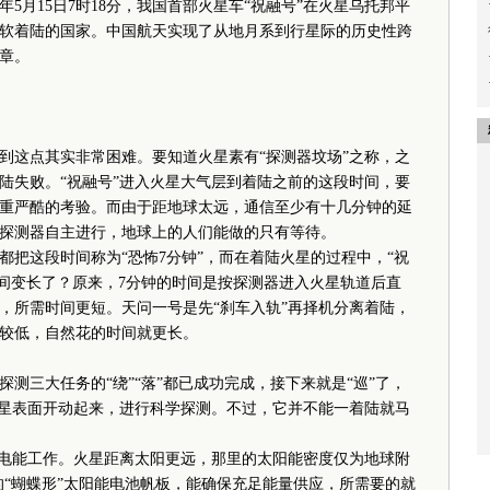
5月15日7时18分，我国首部火星车“祝融号”在火星乌托邦平
软着陆的国家。中国航天实现了从地月系到行星际的历史性跨
章。
这点其实非常困难。要知道火星素有“探测器坟场”之称，之
陆失败。“祝融号”进入火星大气层到着陆之前的这段时间，要
重严酷的考验。而由于距地球太远，通信至少有十几分钟的延
探测器自主进行，地球上的人们能做的只有等待。
这段时间称为“恐怖7分钟”，而在着陆火星的过程中，“祝
时间变长了？原来，7分钟的时间是按探测器进入火星轨道后直
，所需时间更短。天问一号是先“刹车入轨”再择机分离着陆，
较低，自然花的时间就更长。
三大任务的“绕”“落”都已成功完成，接下来就是“巡”了，
火星表面开动起来，进行科学探测。不过，它并不能一着陆就马
电能工作。火星距离太阳更远，那里的太阳能密度仅为地球附
的“蝴蝶形”太阳能电池帆板，能确保充足能量供应，所需要的就