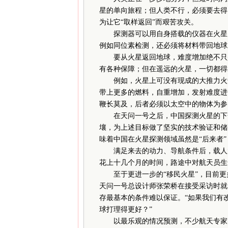
星的单向旅程；但人类不行，必须要去得
为让它“取样返回”而艰苦攻关。
探测器可以用自身搭载的仪器在火星当
例如同位素检测，还必须将材料带回地球
要从火星返回地球，难度增加绝不只是“
有各种保障；但在遥远的火星，一切都得
例如，火星上可没有现成的大推力火箭
带上更多的燃料，自重增加，发射难度进
鞭长莫及，后者必须以太空中的物体为参
在天问一号之后，中国探测火星的下一步
壤，为上述目标做了坚实的技术验证和储
味着中国在火星探测领域虽然是“后来者
满足来去的动力、导航条件后，载人太
花上十几个月的时间，路途中对航天员生
至于更进一步的“移民火星”，目前更多
天问一号总设计师张荣桥在接受采访时就
存最基本的条件难以保证。“如果我们有
球打理得更好？”
以最乐观的情况预测，不少航天专家的