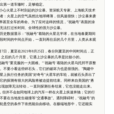
出第一道车辙时，足够稳定。
小心火星上不时刮起的沙尘暴。资深航天专家、上海航天技术
者：火星上的空气虽然比地球稀薄，但风速很快；沙尘暴来袭
率甚至全车的寿命。为了应对这样的情况，“祝融号”表面的涂
无法扛过长时间、全球性的强力沙尘暴。
史数据显示：“祝融号”着陆的火星北半球，在当地春夏期间
段时间的中间点开始，一直到再往后的几个月里，人类从未观
7日，夏至在2021年8月25日，春分到夏至的中间时间点，正
子。之后的几个月里，它遇上沙尘暴的几率是比较小的。
号”要克服的一大困难。“‘祝融号’着陆的火星乌托邦平原整
。不要小看这些碎石头，它们的破坏力也是很强的。”陶建中
星上执行任务的美国“好奇号”火星车的车轮，就被石头弄出了
它的探测有很大的风险将被迫提前结束。同样来自美国的“勇
轮出现故障无法转动，一直到探测任务结束，它也没能走出来。
，但并不会如同地球上的汽车一样在火星上疾速奔驰；它的行
要在当地发生碰撞等“交通事故”。遇到障碍时，“祝融号”的
轮悬空的条件下依然能自由移动。在极端地形中，它还能实
。