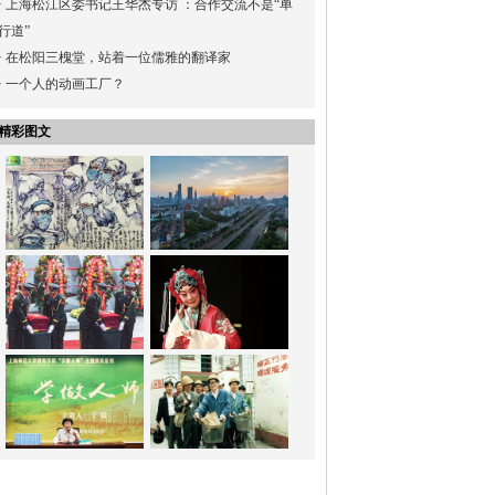
·
上海松江区委书记王华杰专访 ：合作交流不是“单
行道”
·
在松阳三槐堂，站着一位儒雅的翻译家
·
一个人的动画工厂？
精彩图文