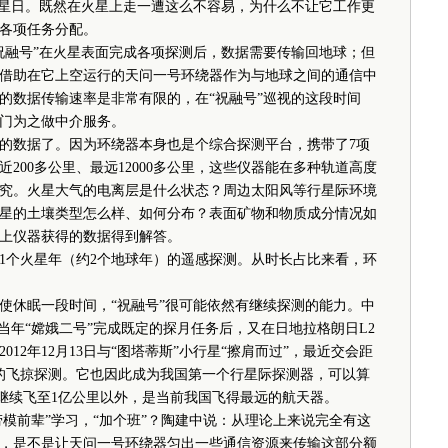
星日。既然在火星上走一遭这么不容易，为什么不让它工作更
各项任务分配。
融号”在火星表面完成各项探测后，数据需要传输回地球；但
借助在它上空运行的天问一号环绕器作为与地球之间的通信中
的数据传输速率是非常有限的，在“祝融号”巡视的这段时间
门为之做中介服务。
数据了。因为环绕器本身也是个综合探测平台，携带了7项
200多公里、最远12000多公里，这些仪器能在多种轨道高度
究。火星大气的电离层是什么状态？周边太阳风等行星际环境
星的土壤类型怎么样、如何分布？表面矿物和物质成分情况如
上仪器获得的数据得到解答。
个火星年（约2个地球年）的遥感探测。从时长占比来看，环
休眠一段时间，“祝融号”很可能依然有继续探测的能力。中
当年“嫦娥二号”完成既定的探月任务后，又在日地拉格朗日L2
12年12月13日与“图塔蒂斯”小行星“擦肩而过”，最近交会距
的飞掠探测。它也因此成为我国第一个行星际探测器，可以算
”继续飞至1亿公里以外，是当前我国飞得最远的航天器。
模前辈”学习，“加个班”？陶建中说：从理论上来说完全有这
，是不是让天问一号环绕器匀出一些通信资源来传输这部分额