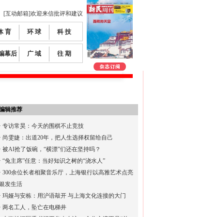
[互动邮箱]欢迎来信批评和建议
体 育
环 球
科 技
编幕后
广 域
往 期
编辑推荐
·
专访常昊：今天的围棋不止竞技
·
尚雯婕：出道20年，把人生选择权留给自己
·
被AI抢了饭碗，“横漂”们还在坚持吗？
·
“兔主席”任意：当好知识之树的“浇水人”
·
300余位长者相聚音乐厅，上海银行以高雅艺术点亮
银发生活
·
玛娅与安栋：用沪语敲开 与上海文化连接的大门
·
两名工人，坠亡在电梯井