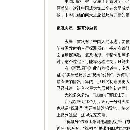
中国印迹，登上火星！北京时间2021年
原着陆，这让中国成为第二个在火星成功
越，中华民族的问天之旅就此展开新的篇
巡视火星，避开沙尘暴
火星上首次有了中国人的印迹，要做到
前各国发射的火星探测器有一半左右都登
面临摩擦高温、复杂地形、平稳制动等多
时，这个过程不可能靠远程控制，只能由
在《新民周刊》此前的报道中，专家都把
融号”实际经历的是“恐怖9分钟”。为何
接着陆的情况计算的，那时的初速度更大
已经减速，进入火星大气层时的初速度比
无论多久多难，“祝融号”都扛住了！
启程以来近10个月，天问一号对火星探测
也就是“祝融号”离开着陆器的导轨，在
上做到这些，还得先充充电。
“祝融号”依靠太阳能电池帆板产生的
近的4成左右，“祝融号”携带的四片巨大