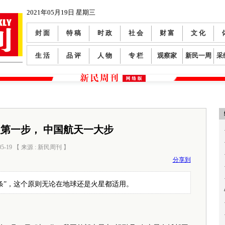
2021年05月19日 星期三
封 面
特 稿
时 政
社 会
财 富
文 化
生 活
品 评
人 物
专 栏
观察家
新民一周
采
火第一步， 中国航天一大步
05-19 【 来源 : 新民周刊 】
阅读数：
0
分享到
条”，这个原则无论在地球还是火星都适用。