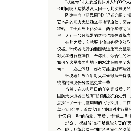
“祝融号”计划要巡视探测大约90个火
长时间呢？这就涉及天问一号此次探测的
陶建中向《新民周刊》记者介绍：“祝
它本身的能力无法独立与地球通信，需要
继站。由于距离上亿公里，两个星球之间
里，天问一号环绕器的数据传输信道就专
在此之后，它就要传输自身探测获取的
仪器。环绕器飞行的椭圆轨道距离火星最近
对火星进行整体性、全球性、综合性的研
如何？火星表面和地下的水冰在哪里？火
何？……这些问题，都有可能通过环绕器
环绕器计划在轨对火星全球展开持续1
绕器的探测任务显然更重一些。
当然，在90火星日的任务完成后，即使
国航天探测器已经有“超额服役”的先例：
点执行了一个完整周期的飞行探测，并在20
离不到1公里，首次实现了我国对小行星
作“天问一号”的前辈。而后，“嫦娥二号
那么，“祝融号”是不是也能向它的“劳
个可能，那就取决于到时科学家们的决策