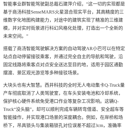
智能事业群智能驾驶副总裁石建萍介绍，“这一切的实现都是
基于商汤科技SenseMARS火星混合现实平台，其高精度的三
维数字化地图构建能力，对途中的建筑实现了精准的三维建
模，并对实时街景进行科幻风格化处理，打造出一个全新的
未来空间。”
搭载了商汤智能驾驶解决方案的自动驾驶AR小巴可以在特定
站点自动停留接驳乘客，并通过完全自主的导航和驾驶，沿
固定线路将乘客点对点安全送达至目的地，适用于园区通勤
摆渡、景区观光游览等多种接驳场景。
大块头也有大智慧。西井科技的全时无人电动集卡Q-Truck量
产车彻底取消了人类驾驶室，在车头安装电池和冷却系统，
保护核心硬件系统免受港口作业等复杂工况影响。这辆Q-
Truck“没头脑”，却可以顺利完成车辆转弯借道、安全超车等
智能操作，并实现港口场景的深度耦合。例如，在岸桥和场
桥下，吊具锁头与集装箱锁孔对位误差不超过3cm，准确率