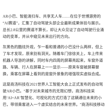
AR小巴、智能清扫车、共享无人车……在位于世博源旁的
“AI赛道”，汇集了自动驾驶头部企业最新成果体验与展示。
总长2.8公里的赛道不算长，却让大众见证了自动驾驶行业涌
动的变革，并从中窥见未来出行的方向。
灰黑色的酷炫外观，乍一看和普通的小巴没什么两样，但上
了车才发现，原来别有洞天。随着车门徐徐关上，车上传来
机器人导游的讲解，同时车内四周的屏幕亮起来，车窗外道
路、车辆、行人在屏幕上一一显示——原来车窗被屏幕替
换，乘客在屏幕上看到的是窗外景象的增强现实虚拟合成。
这是商汤科技在2021世界人工智能大会上正式发布的自动驾
驶AR小巴。“基于对未来城市的无限幻想，商汤科技采
用‘AI+AR’智慧化、可视化的方式打造了这辆通往未来的小
巴，带领乘客进入一个虚实结合的未来世界。”商汤科技移动