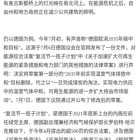
有奥古斯都桥上的灯光映在易北河上。在能源危机之后，自
由州和地方政府正在减少公共建筑的照明。
仍以德国为例。今年7月初，有声音称“德国取消2035年碳中
和目标”，这源于7月6日德国议会在官网发布了一份文件，对
能源综合法案“复活节一揽子计划”中《关于加速扩大可再生
能源的紧急措施和电力部门的其他措施的法律草案》进行声
明：决定将草案第一部分的“2035年前实现温室气体排放中
和”目标删除，代之以“一旦完成煤炭的淘汰，实现电力供应
中的温室气体中和，可再生能源的进一步扩大将由市场驱
动”。7月7日，德国下议院通过并公布了修改后的草案。
“复活节一揽子计划”，是德国于2021年底新上台的内阁在前
任绿党主席、德国副总理兼经济和气候保护部长罗伯特·哈贝
克推动下，于今年4月提出的超500页的综合法案，涉及德国
《可再生能源法》《近海风能法》《能源工业法》《联邦需