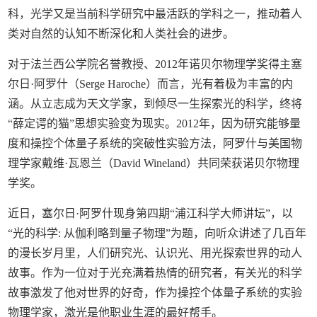
科，光学又是当前科学研究中最活跃的学科之一，推动着人
类对自然的认知不断深化和人类社会的进步。
对于法兰西公学院名誉教授、2012年诺贝尔物理学奖得主塞
尔日·阿罗什（Serge Haroche）而言，光有着极为丰富的内
涵。从立志成为天文学家，到倾尽一生探索光的科学，终将
“薛定谔的猫”思想实验变为现实。2012年，因为研究能够量
度和操控个体量子系统的突破性实验方法，阿罗什与美国物
理学家戴维·瓦恩兰（David Wineland）共同荣获诺贝尔物理
学奖。
近日，塞尔日·阿罗什现身第四期“浦江科学大师讲坛”，以
“光的科学: 从伽利略到量子物理”为题，向听众讲述了几百年
的漫长岁月里，人们研究光、认识光、用光探索世界的动人
故事。作为一位对于光充满着热情的研究者，有关光的科学
故事激发了他对世界的好奇，作为操控个体量子系统的实验
物理学家，激光是他职业生涯的最好帮手。