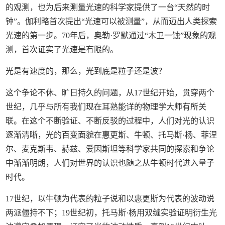
的观测，也为后来测量光速的科学家提供了一台“天然的时
钟”。伽利略首次提出“光速可以被测量”，从而迈出人类探索
光速的第一步。70年后，奥勒·罗默通过“木卫一蚀”现象的观
测，首次证实了光速是有限的。
光是有速度的，那么，光到底是粒子还是波？
这个争论不休、旷日持久的问题，从17世纪开始，贯穿两个
世纪，几乎与所有我们现在耳熟能详的物理学大师有所关
联。在这个不断验证、不断反驳的过程中，人们对光的认识
逐渐清晰，光的百变面貌在惠更斯、牛顿、托马斯·杨、菲涅
尔、麦克斯韦、赫兹、爱因斯坦等科学家共同的探索和争论
中渐渐明朗，人们对世界的认识也随之从牛顿时代进入量子
时代。
17世纪，以牛顿为代表的粒子说和以惠更斯为代表的波动说
两派僵持不下；19世纪初，托马斯·杨用双缝实验证明衍生光