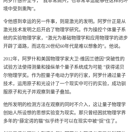
阿罗什感怀至今，“我非常高兴，也非常幸运能够在这样的环
境中受到熏陶”。
令他感到幸运的另一件事，则是激光的发明。阿罗什正是从
激光技术发明之后开启了物理学研究。作为操控个体量子系
统的实验物理学家，“激光为基础物理学和应用物理学的进步
开辟了道路，而这在20世纪60年代是难以想象的”。他说。
2012年，阿罗什和美国物理学家大卫·维因兰德因“突破性的
试验方法使得测量和操纵单个量子系统成为可能 ”获得诺贝
尔物理学奖。作为腔量子电动力学的行家，阿罗什通过量子
技术，运用原子和光设计了一个现实中可行的实验，成功驯
服原子和光子并观察到量子叠加。
他所发明的检测方法在观察的同时不介入，这让量子物理学
创始人所设想的思想实验变为现实。那只曾经困扰物理学界
多年的“薛定谔的猫”似乎终于可以在现实中被“捉”住了。