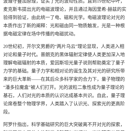
波遵守叠加原理，证实了光的波动性质。直到19世纪中叶，
麦克斯韦提出光的电磁波理论，并且通过海因里希·赫兹的实
验得到验证，由此统一了电、磁和光学。电磁波理论对光的
本质作出了新的阐释：光和磁由同一物质触发，光是一种根
据电磁定律在场中传播的电磁扰动。
20世纪初，开尔文男爵的“两片乌云”理论显现，人类进入相
对论和量子时代。普朗克的黑体辐射定律使人类更加深入地
理解电磁辐射的本质，爱因斯坦光量子说则帮助奠定了量子
力学的基础。量子力学和相对论的诞生及其对光的研究所带
来的巨大革新——在其后众多科学家的合力下，量子物理的
“潘多拉魔盒”被人们打开。光的波粒二象性成为量子理论的
基石，人们对光的本质的认识达成基本共识。自此，量子理
论席卷整个物理学界，人类踏入了认识光、探索光的更高阶
段。
阿罗什指出，科学基础研究的巨大突破离不开对光的探索，