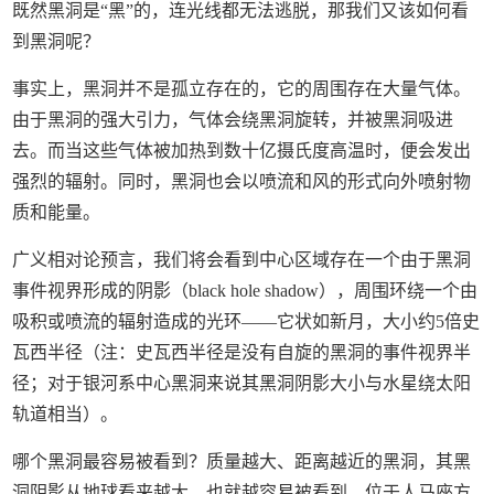
既然黑洞是“黑”的，连光线都无法逃脱，那我们又该如何看
到黑洞呢？
事实上，黑洞并不是孤立存在的，它的周围存在大量气体。
由于黑洞的强大引力，气体会绕黑洞旋转，并被黑洞吸进
去。而当这些气体被加热到数十亿摄氏度高温时，便会发出
强烈的辐射。同时，黑洞也会以喷流和风的形式向外喷射物
质和能量。
广义相对论预言，我们将会看到中心区域存在一个由于黑洞
事件视界形成的阴影（black hole shadow），周围环绕一个由
吸积或喷流的辐射造成的光环——它状如新月，大小约5倍史
瓦西半径（注：史瓦西半径是没有自旋的黑洞的事件视界半
径；对于银河系中心黑洞来说其黑洞阴影大小与水星绕太阳
轨道相当）。
哪个黑洞最容易被看到？质量越大、距离越近的黑洞，其黑
洞阴影从地球看来越大，也就越容易被看到。位于人马座方