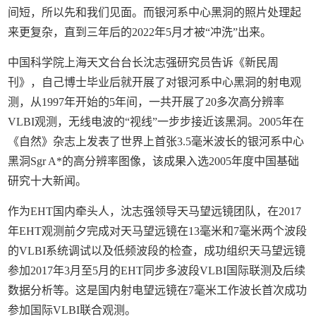
间短，所以先和我们见面。而银河系中心黑洞的照片处理起
来更复杂，直到三年后的2022年5月才被“冲洗”出来。
中国科学院上海天文台台长沈志强研究员告诉《新民周
刊》，自己博士毕业后就开展了对银河系中心黑洞的射电观
测，从1997年开始的5年间，一共开展了20多次高分辨率
VLBI观测，无线电波的“视线”一步步接近该黑洞。2005年在
《自然》杂志上发表了世界上首张3.5毫米波长的银河系中心
黑洞Sgr A*的高分辨率图像，该成果入选2005年度中国基础
研究十大新闻。
作为EHT国内牵头人，沈志强领导天马望远镜团队，在2017
年EHT观测前夕完成对天马望远镜在13毫米和7毫米两个波段
的VLBI系统调试以及低频波段的检查，成功组织天马望远镜
参加2017年3月至5月的EHT同步多波段VLBI国际联测及后续
数据分析等。这是国内射电望远镜在7毫米工作波长首次成功
参加国际VLBI联合观测。