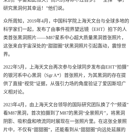
研究黑洞何其幸运！”他们说。
众所周知，2019年4月，中国科学院上海天文台与全球多地的
科学家们一起，发布了由事件视界望远镜（EHT）拍下的人
类首张黑洞照片——M87星系中心超大质量黑洞首张照片，
这张来自宇宙深处的“甜甜圈”状黑洞照片引起轰动，震惊世
界。
2022年5月，上海天文台再次参与全球同步发布由EHT“拍摄”
的银河系中心黑洞（Sgr A*）首张照片，为其黑洞的存在提
供了直接“视觉”证据，从强引力场的角度验证了爱因斯坦广
义相对论。
2023年4月，由上海天文台领导的国际研究团队换了个“频道”
看M87黑洞，首次拍摄到了M87的黑洞“全景照片”，将黑洞
阴影、吸积盘和喷流同时展现在一张照片里。在这张全景照
片中，不仅有“甜甜圈”，还能看到从“甜甜圈”向远处延展的