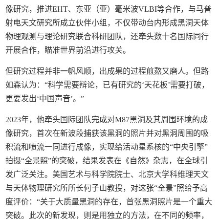
像研究，推进EHT、东亚（亚）毫米波VLBI等合作，与马普
射电天文研究所成立伙伴小组，不仅带动台内形成黑洞天体
物理观测与理论研究联合科研团队，还牵头数十名国际同行
开展合作，瞄准世界前沿进行攻关。
但研究过程并非一帆风顺，出成果的过程煎熬又磨人。但路
如森认为：“科学需要辩论，已有研究的‘天花板’需要打破，
更要发出‘中国声音’。”
2023年，他牵头国际团队完成对M87黑洞及其周围环境的成
像研究，首次在新波段捕获该黑洞的照片并对黑洞周围的吸
积流和喷流一同进行成像，实现给活动星系核的“中央引擎”
拍摄“全景照”的突破，结果发表在《自然》杂志，在全球引
发广泛关注。美国艺术与科学院院士、北京大学科维理天文
与天体物理研究所所长何子山教授，对这张“全景”照给予高
度评价：“关于大质量黑洞的存在，首张黑洞照片是一个重大
突破。此次的新发现，则是用独立的方法，在不同的频率，