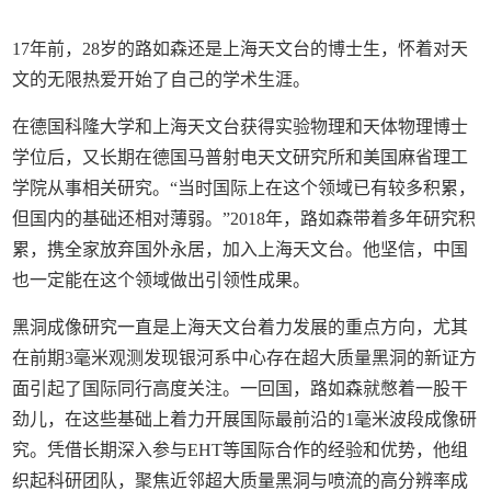
17年前，28岁的路如森还是上海天文台的博士生，怀着对天
文的无限热爱开始了自己的学术生涯。
在德国科隆大学和上海天文台获得实验物理和天体物理博士
学位后，又长期在德国马普射电天文研究所和美国麻省理工
学院从事相关研究。“当时国际上在这个领域已有较多积累，
但国内的基础还相对薄弱。”2018年，路如森带着多年研究积
累，携全家放弃国外永居，加入上海天文台。他坚信，中国
也一定能在这个领域做出引领性成果。
黑洞成像研究一直是上海天文台着力发展的重点方向，尤其
在前期3毫米观测发现银河系中心存在超大质量黑洞的新证方
面引起了国际同行高度关注。一回国，路如森就憋着一股干
劲儿，在这些基础上着力开展国际最前沿的1毫米波段成像研
究。凭借长期深入参与EHT等国际合作的经验和优势，他组
织起科研团队，聚焦近邻超大质量黑洞与喷流的高分辨率成