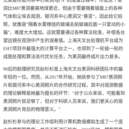
尤其是在银河系中心黑洞Sgr A*的成像过程中，尽管这个黑
洞比M87黑洞要离地球更近，但由于需要隔着银盘上的各种
气体和尘埃去观测，银河系中心黑洞又“善变”，因此给它拍
照，就像是“隔着水雾缭绕的玻璃去拍玻璃后面一只爱动的小
猫”，难度大大增加。这就需要通过各种算法校准，补偿各台
望远镜在观测中产生的误差值。上海天文台处理机平台成为
EHT项目中最强大的计算平台之一，也领到了一轮接一轮的
成图处理和算法迭代优化任务，为黑洞最终成片出力甚多。
90后的助理研究员赵杉杉是上海天文台黑洞科研团队中的最
年轻的一位。然而，从2017年开始，她就参与了M87黑洞照
片和银河系中心黑洞照片的合作研究过程，其中对观测数据
的理论解释是她最为擅长的环节：“对于公众来说，可能看到
黑洞照片就足够了，但对于科研人员来说，我们更关心的是
黑洞照片背后的物理意义。”
赵杉杉参与的理论工作组利用计算机数值模拟生成了一个庞