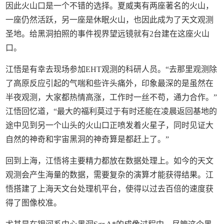
因此火山口是一个不错的选择。夏威夷有两座著名的火山，
一座仍然活跃，另一座是休眠火山，也因此成为了天文观测
圣地。给黑洞拍照的事件视界望远镜就有2台建在这座火山
口。
江悟是有幸去现场参加EHT观测的科研人员。“去那里观测除
了高原反应引起的气喘和些许头痛外，印象最深的是虽然在
半夜观测，大家都热情高涨，工作时一丝不苟，通力合作。”
江悟回忆道，“最大的福利莫过于有时还能在凌晨返回基地的
途中见到另一个山头的火山口正喷发着火星子，同时见证大
自然的神奇和宇宙黑洞的神奇算是都赶上了。”
回到上海，江悟将主要精力都放在数据处理上。如今的天文
观测会产生海量的数据，需要复杂的演算才能获得结果。江
悟搭建了上海天文台处理机平台，使得以过去百倍的速度获
得了图像校准。