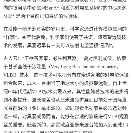
向的银河系中心黑洞Sgr A* 和近邻射电星系M87的中心黑洞
M87* 是两个目前已知最优的候选体。
在没能一睹黑洞真容的岁月里，科学家通过计算模拟黑洞的
“样貌”。90年代后期，科学家们便有了共识，随着望远镜技
术的发展，黑洞迟早有一天可以被射电望远镜“看到”。
古人云：“工欲善其事，必先利其器。”要对黑洞成像，依赖
于甚长基线干涉测量（Very Long Baseline Interferometry，
VLBI）技术，这一技术可以把分布在全球各地的射电望远镜
组合起来，成为一台相当于地球大小的虚拟望远镜。自上世
纪60年代后期VLBI技术实现以来，其性能随着技术的进步得
到不断提升，波长覆盖也从厘米波段扩展到目前处于国际发
展最前沿的（亚）毫米波段。如同观看电视节目必须选对频
道一样，对黑洞成像而言，能够在合适的波段进行VLBI观测
至关重要。随着新的、高灵敏度亚毫米波台站加入到全球1.3