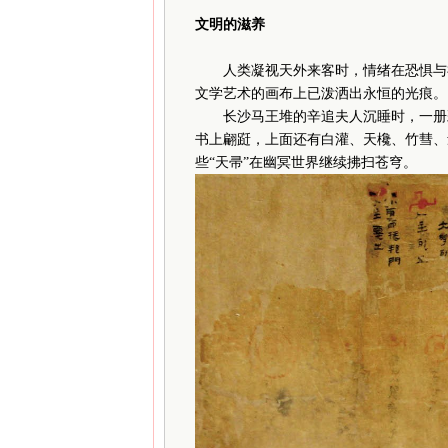
文明的滋养
人类凝视天外来客时，情绪在恐惧与神
文学艺术的画布上已泼洒出永恒的光痕。
长沙马王堆的辛追夫人沉睡时，一册彩
书上翩跹，上面还有白灌、天欃、竹彗、
些“天帚”在幽冥世界继续拂扫苍穹。