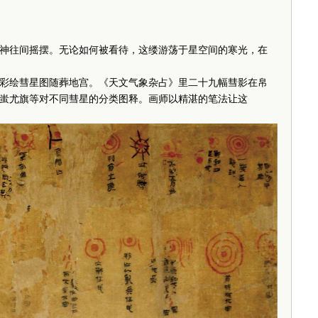
往间摇摆。无论如何被看待，这缕游荡于星空间的寒光，在
绘彗星图随葬地宫。《天文气象杂占》里二十九幅彗影在帛
蚩尤旗等对不同彗星的分类图释。画师以精湛的笔法让这