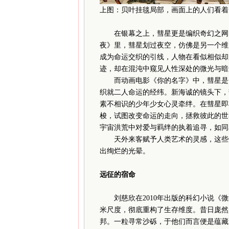
上图：贝叶挂毯局部，画面上的人们看着
在银幕之上，彗星更是编织奇幻之网，
夜》里，彗星划过夜空，仿佛是另一个维
成为命运交织的引线，人物在看似相似却
迹，却在混沌中窥见人性深处的微光与暗
而动画电影《你的名字》中，彗星是一
织就二人命运的经纬。新海诚的镜头下，
素不相识的少年少女心灵牵绊。在彗星即
梭，试图改变命运的走向，拯救彼此的世
宇宙洪荒中对爱与羁绊的执着追寻，如同
天外来客赋予人类艺术的灵感，这些作
出绚烂的光晕。
远征的宿命
刘慈欣在2010年出版的科幻小说《微
米尺度，彻底重构了生存维度。昔日庞然
邦。一粒寻常沙砾，于他们而言便是蕴藏