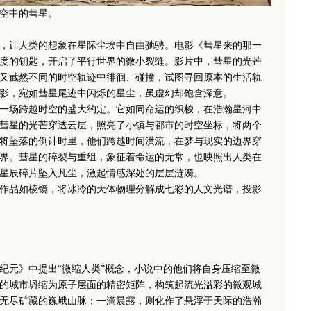
空中的彗星。
让人类的想象在星际尘埃中自由驰骋。电影《彗星来的那一
度的钥匙，开启了平行世界的微小裂缝。影片中，彗星的光芒
又截然不同的时空轨迹中徘徊、碰撞，试图寻回原本的生活轨
影，宛如彗星尾迹中闪烁的星尘，虽虚幻却饱含深意。
场跨越时空的盛大约定。它如同命运的织梭，在浩瀚星河中
彗星的光芒穿透云层，照亮了小镇与都市的时空坐标，将两个
将坠落的倒计时里，他们跨越时间洪流，在梦与现实的边界穿
界。彗星的碎裂与重组，象征着命运的无常，也映照出人类在
星辰碎片坠入凡尘，激起情感深处的层层涟漪。
品如棱镜，将冰冷的天体物理分解成七彩的人文光谱，投影
纪元》中提出“微缩人类”概念，小说中的他们将自身压缩至微
的城市坍缩为原子层面的精密矩阵，构筑起流光溢彩的微观城
无尽矿藏的巍峨山脉；一滴晨露，则化作了悬浮于天际的浩瀚