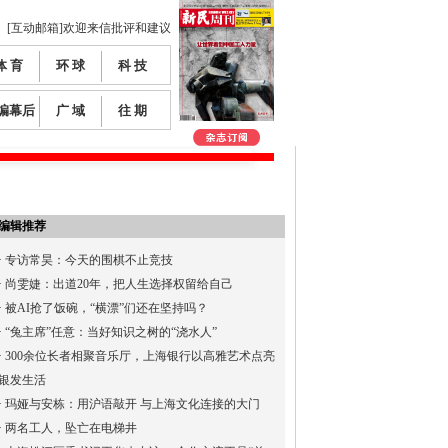
[互动邮箱]欢迎来信批评和建议
体 育
环 球
科 技
编幕后
广 域
往 期
编辑推荐
·
专访常昊：今天的围棋不止竞技
·
尚雯婕：出道20年，把人生选择权留给自己
·
被AI抢了饭碗，“横漂”们还在坚持吗？
·
“兔主席”任意：当好知识之树的“浇水人”
·
300余位长者相聚音乐厅，上海银行以高雅艺术点亮
银发生活
·
玛娅与安栋：用沪语敲开 与上海文化连接的大门
·
两名工人，坠亡在电梯井