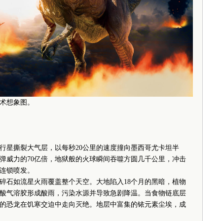
术想象图。
行星撕裂大气层，以每秒20公里的速度撞向墨西哥尤卡坦半
弹威力的70亿倍，地狱般的火球瞬间吞噬方圆几千公里，冲击
连锁喷发。
石如流星火雨覆盖整个天空。大地陷入18个月的黑暗，植物
酸气溶胶形成酸雨，污染水源并导致急剧降温。当食物链底层
的恐龙在饥寒交迫中走向灭绝。地层中富集的铱元素尘埃，成