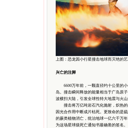
上图：恐龙因小行星撞击地球而灭绝的艺
兴亡的注脚
6600万年前，一颗直径约十公里的小
岛。撞击瞬间释放的能量相当于广岛原子
波横扫大陆，引发全球性特大地震与火山
撞击将万亿吨岩石汽化抛射，炽热的碎
因光合作用中断成片枯死。更致命的是硫
的蕨类植物消亡，统治地球一亿六千万年
为这场星球级死亡通知书最确凿的签名。