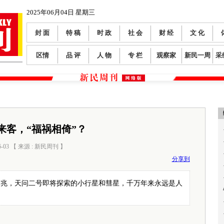
2025年06月04日 星期三
封 面
特 稿
时 政
社 会
财 经
文 化
区情
品 评
人 物
专 栏
观察家
新民一周
采
来客，“福祸相倚”？
6-03 【 来源 : 新民周刊 】
阅读数：
655
分享到
吉兆，天问二号即将探索的小行星和彗星，千万年来永远是人