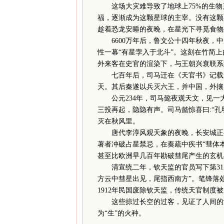
这场大灾难导致了地球上75%的生物
福，逐渐成为这颗星球的主宰。没有这颗
趁着恐龙安睡的夜晚，在星光下寻觅食物
6600万年后，鲁文公十四年秋夜，中
性一幕“有星孛入于北斗”。这刻在竹简
外来客在史官的渲染下，与王朝兴衰联系
七百年后，司马迁在《天官书》记载道
天。其后秦遂以兵灭六王，并中国，外攘
公元234年，司马懿夜观天文，见一
三投再起，隐隐有声。司马懿惊喜曰:“孔
灭在秋风里。
唐代李淳风观天象的夜晚，长安城正在
著者冲破占星禁忌，在奏疏中疾书“彗体
甚至比欧洲早几百年勘破彗尾产生的玄机
清宣统二年，钦天监的官员写下第31
方云中彗星出见，尾指西南方”。笔锋落
1912年民国废除钦天监，传统天官制度
这些掠过长空的过客，见证了人间的沧
为“生”的火种。