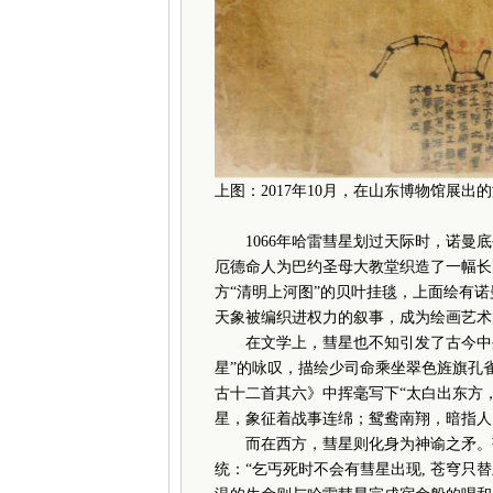
上图：2017年10月，在山东博物馆展
1066年哈雷彗星划过天际时，诺曼底
厄德命人为巴约圣母大教堂织造了一幅长7
方“清明上河图”的贝叶挂毯，上面绘有
天象被编织进权力的叙事，成为绘画艺术
在文学上，彗星也不知引发了古今中外
星”的咏叹，描绘少司命乘坐翠色旌旗孔
古十二首其六》中挥毫写下“太白出东方
星，象征着战事连绵；鸳鸯南翔，暗指人
而在西方，彗星则化身为神谕之矛。莎
统：“乞丐死时不会有彗星出现, 苍穹只