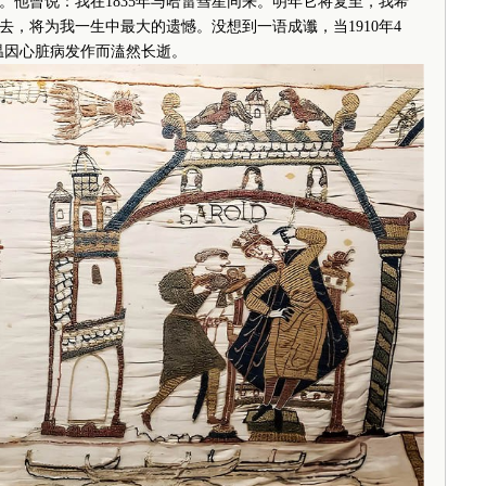
。他曾说：我在1835年与哈雷彗星同来。明年它将复至，我希
，将为我一生中最大的遗憾。没想到一语成谶，当1910年4
温因心脏病发作而溘然长逝。