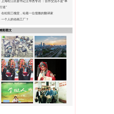
·
上海松江区委书记王华杰专访 ：合作交流不是“单
行道”
·
在松阳三槐堂，站着一位儒雅的翻译家
·
一个人的动画工厂？
精彩图文