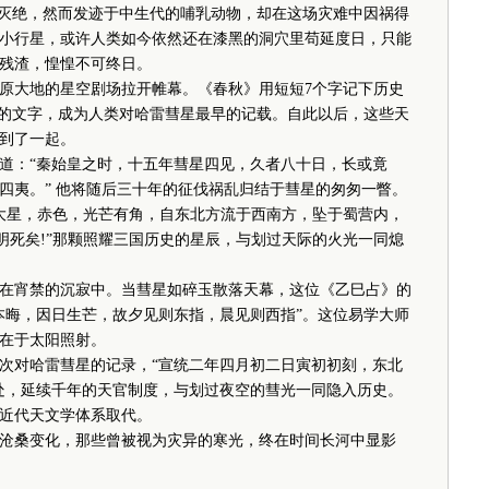
灭绝，然而发迹于中生代的哺乳动物，却在这场灾难中因祸得
小行星，或许人类如今依然还在漆黑的洞穴里苟延度日，只能
残渣，惶惶不可终日。
原大地的星空剧场拉开帷幕。《春秋》用短短7个字记下历史
上的文字，成为人类对哈雷彗星最早的记载。自此以后，这些天
到了一起。
：“秦始皇之时，十五年彗星四见，久者八十日，长或竟
四夷。” 他将随后三十年的征伐祸乱归结于彗星的匆匆一瞥。
大星，赤色，光芒有角，自东北方流于西南方，坠于蜀营内，
明死矣!”那颗照耀三国历史的星辰，与划过天际的火光一同熄
宵禁的沉寂中。当彗星如碎玉散落天幕，这位《乙巳占》的
本晦，因日生芒，故夕见则东指，晨见则西指”。这位易学大师
在于太阳照射。
次对哈雷彗星的记录，“宣统二年四月初二日寅初初刻，东北
处，延续千年的天官制度，与划过夜空的彗光一同隐入历史。
被近代天文学体系取代。
桑变化，那些曾被视为灾异的寒光，终在时间长河中显影