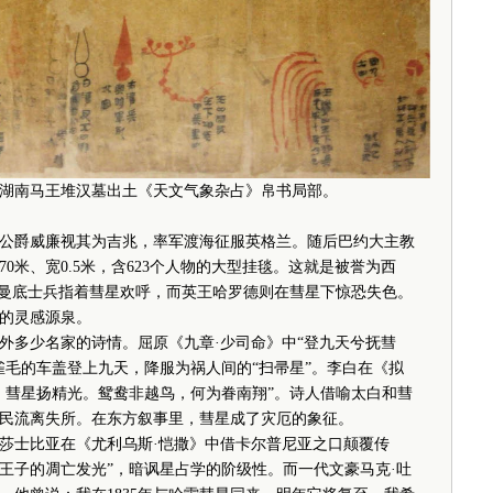
出的湖南马王堆汉墓出土《天文气象杂占》帛书局部。
公爵威廉视其为吉兆，率军渡海征服英格兰。随后巴约大主教
0米、宽0.5米，含623个人物的大型挂毯。这就是被誉为西
诺曼底士兵指着彗星欢呼，而英王哈罗德则在彗星下惊恐失色。
的灵感源泉。
多少名家的诗情。屈原《九章·少司命》中“登九天兮抚彗
雀毛的车盖登上九天，降服为祸人间的“扫帚星”。李白在《拟
，彗星扬精光。鸳鸯非越鸟，何为眷南翔”。诗人借喻太白和彗
民流离失所。在东方叙事里，彗星成了灾厄的象征。
士比亚在《尤利乌斯·恺撒》中借卡尔普尼亚之口颠覆传
替王子的凋亡发光”，暗讽星占学的阶级性。而一代文豪马克·吐