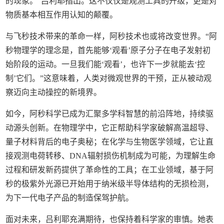
的现象。”吕利耶指出。这不仅仅是观测工具的升级，更是对
物质基本相互作用认知的颠覆。
与飞秒技术带来的革命一样，阿秒技术也或将改变世界。“阿
秒物理学的理念是，首先能够‘观看’原子分子在电子发射初
始阶段的运动。一旦我们能‘观看’，也许下一步就能去‘控
制’它们。”这意味着，人类对微观世界的干预，正从被动观
察迈向主动操控的新境界。
如今，阿秒科学已成为汇聚多学科智慧的前沿阵地，持续驱
动源头创新。在物理学中，它正帮助科学家破解高温超导、
量子材料背后的电子奥秘；在化学与生物医学领域，它让直
接观测电荷转移、DNA辐射损伤机制成为可能，为理解生命
过程和研发新药提供了革命性的工具；在工业领域，基于阿
秒的极紫外光源已开始用于纳米级半导体结构的无损检测，
为下一代电子产品的制造保驾护航。
面对未来，吕利耶充满期待，也保持着科学家的审慎。她表