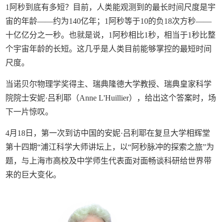
1阿秒到底有多短？目前，人类能观测到的最长时间尺度是宇
宙的年龄——约为140亿年；1阿秒等于10的负18次方秒——
十亿亿分之一秒。也就是说，1阿秒相比1秒，相当于1秒比整
个宇宙年龄的长短。这几乎是人类目前能够掌控的最短时间
尺度。
当诺贝尔物理学奖得主、瑞典隆德大学教授、瑞典皇家科学
院院士安妮·吕利耶（Anne L'Huillier），给出这个答案时，场
下一片惊叹。
4月18日，第一次到访中国的安妮·吕利耶在复旦大学相辉堂
第十四期“浦江科学大师讲坛上，以“阿秒脉冲的探索之旅”为
题，与上海市高校及中学师生代表面对面畅谈科研给世界带
来的巨大变化。