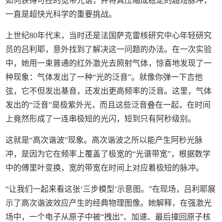
如何获得可控的宽带光谱，并将其压缩成稳定的超短脉冲，
一直是超快光科学的重要挑战。
上世纪80年代末，当时还是法国萨克雷核研究中心年轻研究
员的吕利耶，意外找到了解决这一问题的办法。在一次实验
中，她用一束普通的红外激光去照射气体，惊喜地发现了一
种现象：气体发出了一种“光的泛音”。就像你弹一下吉他
弦，它不但发出基音，还发出更高频率的泛音。这里，气体
发出的“泛音”是极紫外光，而且这些泛音叠在一起，在时间
上竟然形成了一连串极短的光闪，短到只有阿秒级别。
这就是“高次谐波”现象。高次谐波之所以能产生阿秒光脉
冲，是因为它在频率上覆盖了极宽的“光谱带宽”，根据数学
中的傅里叶变换，宽的带宽在时间上对应着极短的脉冲。
“让我们一起来看这张‘三步模型’示意图。”在现场，吕利耶展
示了高次谐波效应产生的经典物理图像。她解释，在强激光
场中，一个电子从原子中被“拽出”、加速、最后撞回原子核