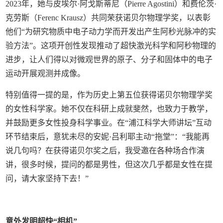
2023年，她与皮埃尔·阿戈斯蒂尼（Pierre Agostini）和费伦茨·
克劳斯（Ferenc Krausz）共同荣获诺贝尔物理学奖，以表彰
他们“为研究物质中电子动力学而开发出产生阿秒光脉冲的实
验方法”。这项开创性发现推动了超快激光科学和阿秒物理的
进步，让人们得以对微观世界的原子、分子和固体中的电子
运动开展观测并成像。
特别值得一提的是，作为历史上第五位获得诺贝尔物理学奖
的女性科学家。她不仅在科研上成就斐然，也致力于教学，
并鼓励更多女性投身科学事业。在“浦江科学大师讲坛”互动
环节结束后，意犹未尽的安妮·吕利耶主动“拖堂”：“我能再
说几句吗？在获得诺贝尔奖之后，我受邀在各种场合作演
讲，很多时候，提问的都是男性，但这次几乎都是女性在提
问，请大家坚持下去！”
意外发明超快“相机”