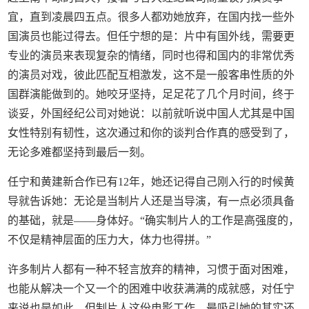
宜，直到凌晨四五点。很多人都劝她放弃，在国内找一些外
国演员也能过得去。但任宁想的是：片中有国外线，需要更
专业的演员来表现复杂的情绪，同时也得和国内的非常优秀
的演员对戏，彼此匹配互相激发，这不是一般客串性质的外
国群演能做到的。她咬牙坚持，足足花了几个月时间，终于
谈妥，外国经纪公司对她说：以前就听说中国人尤其是中国
女性特别有韧性，这次通过和你的谈判合作真的感受到了，
无论多难都坚持到最后一刻。
任宁和黄建新合作已有12年，她还记得自己刚入行的时候黄
导就告诉她：无论是当制片人还是当导演，有一点必须具备
的基础，就是——身体好。“确实制片人的工作是高强度的，
不仅是精神层面的压力大，体力也得拼。”
许多制片人都有一种不轻言放弃的精神，习惯于面对困难，
也能从解决一个又一个的困难中收获满满的成就感，对任宁
来说也是如此。但制片人这份电影工作，最吸引她的其实还