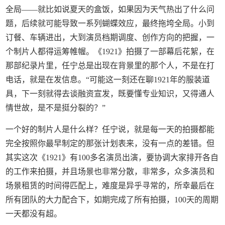
全局——就比如说夏天的盒饭，如果因为天气热出了什么问
题，后续就可能导致一系列蝴蝶效应，最终拖垮全局。小到
订餐、车辆进出，大到演员档期调度、创作方向的把握，一
个制片人都得运筹帷幄。《1921》拍摄了一部幕后花絮，在
那部纪录片里，任宁总是出现在背景里的那个人，不是在打
电话，就是在发信息。“可能这一刻还在聊1921年的服装道
具，下一刻就得去谈融资宣发，既要懂专业知识，又得通人
情世故，是不是挺分裂的？”
一个好的制片人是什么样？任宁说，就是每一天的拍摄都能
完全按照你最早制定的那张计划表来，没有一点的差错。但
其实这次《1921》有100多名演员出演，要协调大家排开各自
的工作来拍摄，并且场景也非常分散，非常多，众多演员和
场景租赁的时间得匹配上，难度是异乎寻常的，所幸最后在
所有团队的大力配合下，如期完成了所有拍摄，100天的周期
一天都没有超。