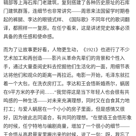
辑部等上海石库门老建筑，复刻搭建了各种历史原址的石库
门建筑群落，连细节也非常讲究——周恩来法国留学时期卷
起的裤腿、李达的眼镜式样、《国际歌》不同年代的歌词翻
译，都照样一一复原。在任宁看来，这是讲述党史故事必须
具备的责任感和使命感。
而为了让故事更好看，人物更生动，《1921》也进行了不少
艺术加工和再创造——影片从革命先辈们的背景和个性入
手，通过大量查阅史料去挖掘他们生活化的一面，用细节表
达将他们和观众的距离一再拉近。电影一开始，毛泽东就扛
着一个大包，在洗衣房打工。李达和王会悟新婚燕尔，蜗居
在9平方米的亭子间……“我觉得这是当下年轻人也会很有共
鸣感的一种生活——对未来充满理想，同时又在自食其力地
打工；与爱人蜗居在一个小小的房子里面，但是感情又很
好，因为彼此志同道合，有共同的理想。”在塑造王会悟形象
的时候，任宁特地与编剧商量，增加了一个很小的细节——
王会悟从高君曼家里搬出来的时候，说了一句：呀，我忘了