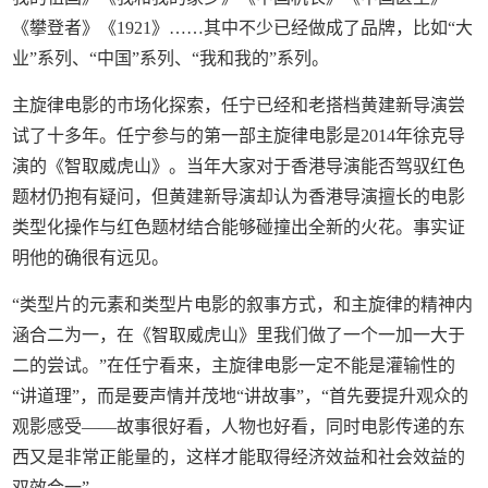
《攀登者》《1921》……其中不少已经做成了品牌，比如“大
业”系列、“中国”系列、“我和我的”系列。
主旋律电影的市场化探索，任宁已经和老搭档黄建新导演尝
试了十多年。任宁参与的第一部主旋律电影是2014年徐克导
演的《智取威虎山》。当年大家对于香港导演能否驾驭红色
题材仍抱有疑问，但黄建新导演却认为香港导演擅长的电影
类型化操作与红色题材结合能够碰撞出全新的火花。事实证
明他的确很有远见。
“类型片的元素和类型片电影的叙事方式，和主旋律的精神内
涵合二为一，在《智取威虎山》里我们做了一个一加一大于
二的尝试。”在任宁看来，主旋律电影一定不能是灌输性的
“讲道理”，而是要声情并茂地“讲故事”，“首先要提升观众的
观影感受——故事很好看，人物也好看，同时电影传递的东
西又是非常正能量的，这样才能取得经济效益和社会效益的
双效合一”。