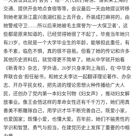
一大会议真正的‘会务’，给一大代表们寄信、落实来上海的
交通、提供开会地点食宿等等，会议最后一天由她提议转移
到她老家浙江嘉兴南湖红船上去开会，乔装成打麻将的，由
她警戒守卫……所以后来她被毛主席誉为‘一大保卫者’，这
些都是原来知道的，已经觉得她很了不起了，毕竟当年她只
有23岁，也就是一个大学毕业生的年龄，能够担此重任，有
条不紊，临危不惧，真的很不容易。但看了她的传记和许多
其他历史资料后，就觉得更不简单了。她从中学就开始看
《新青年》杂志，学外语，20岁只身来到上海后，在‘中华女
界联合会’担任秘书，和她丈夫李达一起翻译理论著作、办杂
志、开办平民女校，把先进的理论思想火种传播给广大人
民，还创办了党内第一本妇女刊物《妇女声》，推动妇女解
放事业。像王会悟这样的革命女性还有千千万万，她们用真
善美不断雕琢自己，用学识才华不断完善自己，既爱小家，
也爱国家；既懂小爱，也懂大爱。百年前，她们不输男性的
学识和智慧、勇气与担当，在建党历史上发挥了重要的巾帼