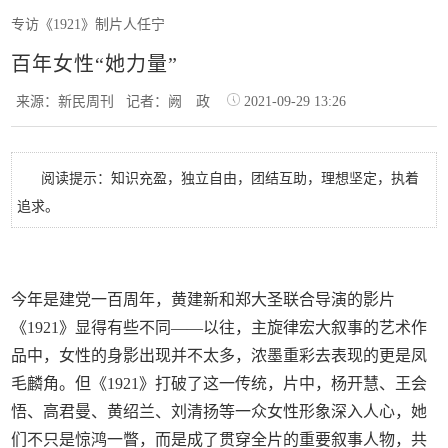
专访《1921》制片人任宁
百年女性“她力量”
来源：新民周刊
记者：阙 政
2021-09-29 13:26
阅读提示：知识充盈，独立自由，团结互助，理想坚定，执着
追求。
今年是建党一百周年，黄建新和郑大圣联合导演的影片
《1921》显得有些不同——以往，主旋律宏大叙事的艺术作
品中，女性的身影出现并不太多，浓墨重彩去表现的更是凤
毛麟角。但《1921》打破了这一传统，片中，杨开慧、王会
悟、高君曼、黄绍兰、刘清扬等一众女性形象深入人心，她
们不只是惊鸿一瞥，而是成了贯穿全片的重要叙事人物，共