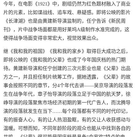
今年，在电影《1921》中，剧组仍然为红色题材融入了商业
片的元素，比如谍战线、追车戏、悬疑感。即将公映的影片
《长津湖》也是由黄建新导演监制的，任宁告诉《新民周
刊》，片中战争场面都是用好莱坞A级制作水准完成的，这
使得战争场面变得非常宏大，视觉效果出众。
继《我和我的祖国》《我和我的家乡》取得巨大成功之后，
即将公映的《我和我的父辈》也成了今年国庆档的热门期
待。黄建新导演和任宁创建的三次元影业也是《父辈》出品
方之一，并且担任制片统筹工作，据她透露，《父辈》的故
事会按照不同的章节，分4个年代去讲——吴京导演的段落发
生在战争年代，章子怡导演的段落立足于中国的航天梦，徐
峥导演的段落聚焦市场经济初期的第一代广告人，而沈腾导
演的段落就发生在当下……每个段落都有不同的时代印记，
有的振奋人心，有的让人热泪盈眶，有的又让人收获感动与
温暖。可想而知，不同年龄阶段的观众也能从中找到各自的
共鸣，《父辈》很可能是国庆档最具备“合家欢”特点的电