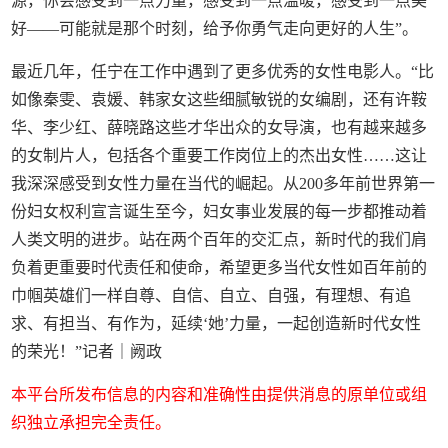
源，你会感受到一点力量，感受到一点温暖，感受到一点美
好——可能就是那个时刻，给予你勇气走向更好的人生”。
最近几年，任宁在工作中遇到了更多优秀的女性电影人。“比
如像秦雯、袁媛、韩家女这些细腻敏锐的女编剧，还有许鞍
华、李少红、薛晓路这些才华出众的女导演，也有越来越多
的女制片人，包括各个重要工作岗位上的杰出女性……这让
我深深感受到女性力量在当代的崛起。从200多年前世界第一
份妇女权利宣言诞生至今，妇女事业发展的每一步都推动着
人类文明的进步。站在两个百年的交汇点，新时代的我们肩
负着更重要时代责任和使命，希望更多当代女性如百年前的
巾帼英雄们一样自尊、自信、自立、自强，有理想、有追
求、有担当、有作为，延续‘她’力量，一起创造新时代女性
的荣光！”记者｜阙政
本平台所发布信息的内容和准确性由提供消息的原单位或组
织独立承担完全责任。