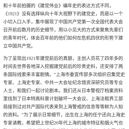
和十年前拍摄的《建党伟业》编年史的表达方式不同，
《1921》没有选择纵向十年大视野下的建党史，而是以一个
小切入口入手，集中展现了中国共产党第一次全国代表大会
召开前后数月的历史细节，用以小见大的方式来聚焦先辈们
的青年时代，体会百年前的他们如何在危机四伏的形势下建
立中国共产党。
为了呈现出1921年建党前后的真貌，主创人员花了四年多的
时间去世界各地深入挖掘建党前后的珍贵史料，还安排了两
条国际线索来丰富剧情。“上海市委宣传部多次组织召集党史
专家、上海史专家、中共一大会址纪念馆资深研究员等专业
人士，和我们一起讨论剧本。我们还从日本警视厅档案资料
里找到了日本特高科曾计划破坏一大会议、上海法租界工部
局接到过对共产国际代表来到上海警戒的信息等等鲜为人知
的资料。”为了展示日常细节，出生在上海的任宁还向上海史
专家请教，希望把上世纪20年代上海的城市特征和烟火气也