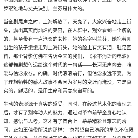
步艰难地与丈夫诀别，兰芬是伟大的。
当全剧尾声之时，上海解放了，天亮了，大家兴奋地走上街
头，露出真实而灿烂的笑容，在人群中，观众看到一个瘦弱
的，甚至带有一点沧桑的女性，她的名字叫兰芬，她抱着刚
出生的孩子缓缓走到上海街头，她的脸上有笑有泪，驻足回
首，那个背影仿佛在告诉今天的我们，《永不消逝的电波》
这部舞剧想传递给这个时代的一句话——长河无声奔去，唯
爱与信念永存。的确，时代滚滚前行，但信念永远不变，为
了理想牺牲的感人故事不会因为岁月的变迁而淹没，它是真
实的，鲜活的，是用生命和青春来谱写的。
生动的表演源于真实的感受，同时，在经过艺术化的表现之
后，才有了别样动人的魅力。通过对革命前辈全身心地认
知、感悟与思考，这才有了舞台上一幕幕精彩且难忘的瞬
间，正如王佳俊所说的那样：“总希望自己演绎的角色不仅限