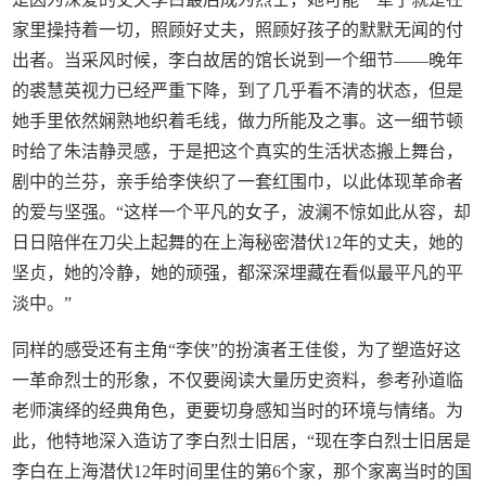
家里操持着一切，照顾好丈夫，照顾好孩子的默默无闻的付
出者。当采风时候，李白故居的馆长说到一个细节——晚年
的裘慧英视力已经严重下降，到了几乎看不清的状态，但是
她手里依然娴熟地织着毛线，做力所能及之事。这一细节顿
时给了朱洁静灵感，于是把这个真实的生活状态搬上舞台，
剧中的兰芬，亲手给李侠织了一套红围巾，以此体现革命者
的爱与坚强。“这样一个平凡的女子，波澜不惊如此从容，却
日日陪伴在刀尖上起舞的在上海秘密潜伏12年的丈夫，她的
坚贞，她的冷静，她的顽强，都深深埋藏在看似最平凡的平
淡中。”
同样的感受还有主角“李侠”的扮演者王佳俊，为了塑造好这
一革命烈士的形象，不仅要阅读大量历史资料，参考孙道临
老师演绎的经典角色，更要切身感知当时的环境与情绪。为
此，他特地深入造访了李白烈士旧居，“现在李白烈士旧居是
李白在上海潜伏12年时间里住的第6个家，那个家离当时的国