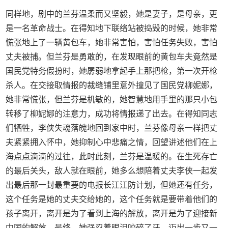
同样地，剧中的兰芬温柔而又坚毅，她是妻子，是母亲，更
是一名革命战士。在得知地下联络站被捣毁的时候，她非常
慌张地上了一辆黄包车，她非常害怕，害怕任务失败，害怕
丈夫被捕。但兰芬是勇敢的，在发现眼前的黄包车夫竟然是
国民党特务假扮时，她孱弱地拿起手上那把枪，第一次开枪
杀人。在交接取情报的裁缝铺里意外撞见了国民党柳妮娜，
她非常慌张，但兰芬是机敏的，她智慧地用手里的那只小包
转移了柳妮娜的注意力，成功将情报递了出去。在得知同志
们牺牲，李侠失魂落魄地回到家中时，兰芬像母亲一样把丈
夫紧紧拥入怀中，她抑制心中悲痛之情，回望讲述他们在上
海点点滴滴的过往，此时此刻，兰芬是温暖的。在生死存亡
的最后关头，敌人就在眼前，她多么想陪着丈夫李侠一起发
出最后那一封最重要的电报长江江防计划，但她还有任务，
这个任务是她的丈夫交给她的，这个任务就是要带着他们的
孩子离开，离开是为了看到上海的解放，离开是为了迎接新
中国的解放。最终，她强忍着眼泪咬碎了牙，迈出一步又一