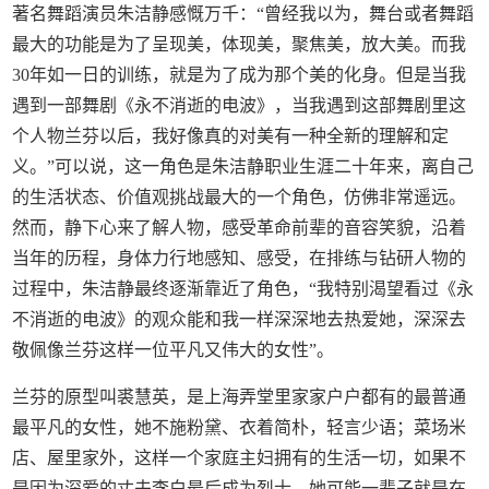
著名舞蹈演员朱洁静感慨万千：“曾经我以为，舞台或者舞蹈
最大的功能是为了呈现美，体现美，聚焦美，放大美。而我
30年如一日的训练，就是为了成为那个美的化身。但是当我
遇到一部舞剧《永不消逝的电波》，当我遇到这部舞剧里这
个人物兰芬以后，我好像真的对美有一种全新的理解和定
义。”可以说，这一角色是朱洁静职业生涯二十年来，离自己
的生活状态、价值观挑战最大的一个角色，仿佛非常遥远。
然而，静下心来了解人物，感受革命前辈的音容笑貌，沿着
当年的历程，身体力行地感知、感受，在排练与钻研人物的
过程中，朱洁静最终逐渐靠近了角色，“我特别渴望看过《永
不消逝的电波》的观众能和我一样深深地去热爱她，深深去
敬佩像兰芬这样一位平凡又伟大的女性”。
兰芬的原型叫裘慧英，是上海弄堂里家家户户都有的最普通
最平凡的女性，她不施粉黛、衣着简朴，轻言少语；菜场米
店、屋里家外，这样一个家庭主妇拥有的生活一切，如果不
是因为深爱的丈夫李白最后成为烈士，她可能一辈子就是在