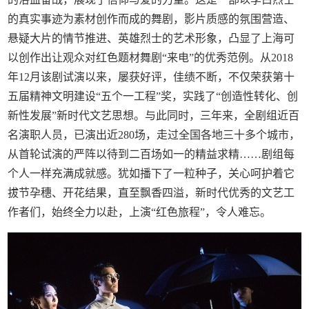
的真实事迹为素材创作而成的舞剧，影片质感的氛围营造、
悬疑大片的情节推进、英雄烈士的艺术形象，凸显了上海可
以创作出让观众对红色题材舞剧“来电”的优秀范例。从2018
年12月该剧试演以来，屡获好评，佳绩不断，不仅荣获第十
五届精神文明建设“五个一工程”奖，实践了“创造性转化、创
新性发展”新时代文艺思想。与此同时，三年来，全剧组近百
名演职人员，已演出近280场，走过全国各地三十多个城市，
从首轮试演的严阵以待到二百场如一的精益求精……剧组每
个人一样充满成就感。犹如播下了一粒种子，关心呵护着它
拔节孕穗、开花结果，直至飘香四溢，新时代优秀的文艺工
作者们，始终全力以赴，上演“红色旅程”，令人难忘。