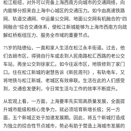
松江枢纽，对外可以完备上海西南方向城市的交通网络，向
内能够分担来自上海中心城区的交通压力。如今由高速铁路
网、轨道交通网、中运量公交网、地面公交网有机融合的“四
网融合”综合交通体系，使松江新城能够为上海市西南方向疏
解虹桥枢纽压力、服务全市域的重要节点。
75岁的陆德仙，一直和家人生活在松江永丰街道。过去，他
们去趟市区，得骑自行车或走到人民南路松汇西路的老公交
车站，再坐公交到徐家汇。如今往返市区，地铁修到了家门
口。住在松江新城的谢慧告诉《新民周刊》，有轨电车，又
将地铁与松江新城、老城区有效串联。生活在此的人们感受
到，交通愈发便利，令日常生活与工作的效率不断提升。
从宏观上看，一方面，上海要率先实现高质量发展，全面提
升城市能级和核心竞争力，就必须培育新增长极；另一方
面，五个新城正处于加速发展期。因此，将五个新城打造成
为独立的综合性节点城市，势必有助于营造上海城市发展的