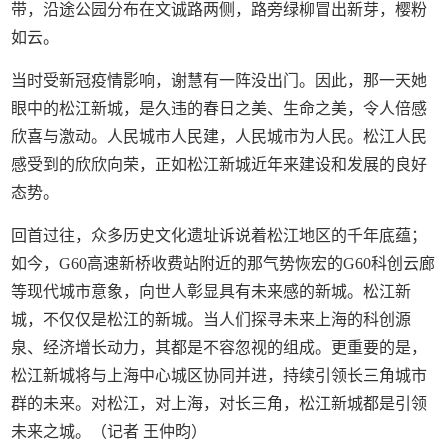
带，沿途公园分布在文诚路两侧，路旁绿柳冒出新芽，樱粉
如云。
当时受新冠疫情影响，谢慧有一阵没出门。因此，那一天她
眼中的松江新城，是久违的春日之美、生命之美，令人倍感
欣喜与激动。人民城市人民建，人民城市为人民。松江人民
感受到的欣欣向荣，正如松江新城近年来建设和发展的良好
态势。
回首过往，众多历史文化遗址诉说着松江地区的千年底蕴；
如今，G60高速新桥收费站附近的那气势恢宏的G60科创云廊
等现代城市意象，向世人彰显具有未来感的新城。松江新
城，不仅仅是松江的新城。当人们探寻未来上海的科创源
泉、经济增长动力，其都是不容忽视的组成。更重要的是，
松江新城将与上海中心城区协同并进，持续引领长三角城市
群的未来。对松江，对上海，对长三角，松江新城都是引领
未来之城。（记者 王仲昀）