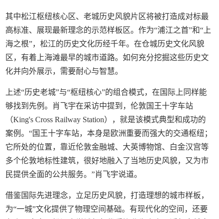
其中松江枢纽核心区、老城历史风貌片区将被打造成对标最
高标准、展现最新理念的示范样板区。作为“浦江之首”和“上
海之根”，松江的历史文化历经千年。在仓城历史文化风貌
区，有着上海滩最早的城市道路。如何充分挖掘这些历史文
化并向外展示，需要耐心与智慧。
上述“历史老城”与“枢纽核心”的组合模式，在国际上同样能
够找到先例。肖飞宇在采访中提到，伦敦国王十字车站
（King's Cross Railway Station），就是该模式典型和成功的
案例。“国王十字车站，本身是欧洲重要而强大的交通枢纽；
它所处的位置，靠近伦敦金融城、大英博物馆、白金汉宫等
多个伦敦地标性建筑，很好地融入了当地历史风貌，又为市
民提供全面的公共服务。”肖飞宇说道。
借鉴国际先进理念，立足历史风貌，打造理想的城市样板，
为“一城”文化提供了物理空间基础。有现代化的空间，还要