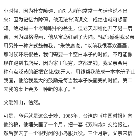
小时候，因为社交障碍，面对人群他常常一句话也说不出
来；因为记忆力障碍，他无法背诵课文，成绩也就可想而
知。绝对是一个老师眼中的差生，但老天却给他开了另一扇
窗，因为四格漫画，他从宝岛红到了大陆。“我很感谢我父亲
用另外一种方式鼓舞我，”朱德庸说，“以前我很喜欢画画，
那时候环境很差，我们需要一个空白本子的时候，不可能像
现在跑到书店买，因为家里很穷，这都是钱，我父亲会用一
种有点泛黄的纸把它裁成8开大，用线帮我缝成一本本册子让
我画，他给我最大的鼓励是每当我本子快画完的时候，第二
天我的桌上会多一种新的本子。”
父爱如山，信然。
可是，命运就是这么奇妙，1985年，台湾的《中国时报》向
他约稿，他埋头画了一个月，把一套《双响炮》交给报社，
然后就去了一个很封闭的小岛服兵役。三个月后，父亲来信