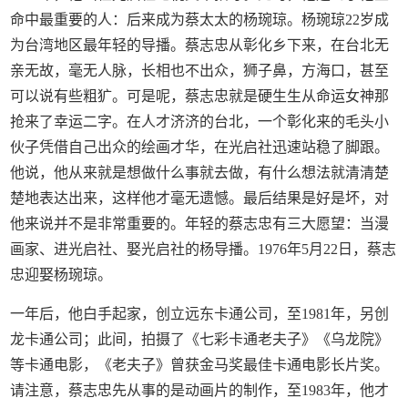
命中最重要的人：后来成为蔡太太的杨琬琼。杨琬琼22岁成
为台湾地区最年轻的导播。蔡志忠从彰化乡下来，在台北无
亲无故，毫无人脉，长相也不出众，狮子鼻，方海口，甚至
可以说有些粗犷。可是呢，蔡志忠就是硬生生从命运女神那
抢来了幸运二字。在人才济济的台北，一个彰化来的毛头小
伙子凭借自己出众的绘画才华，在光启社迅速站稳了脚跟。
他说，他从来就是想做什么事就去做，有什么想法就清清楚
楚地表达出来，这样他才毫无遗憾。最后结果是好是坏，对
他来说并不是非常重要的。年轻的蔡志忠有三大愿望：当漫
画家、进光启社、娶光启社的杨导播。1976年5月22日，蔡志
忠迎娶杨琬琼。
一年后，他白手起家，创立远东卡通公司，至1981年，另创
龙卡通公司；此间，拍摄了《七彩卡通老夫子》《乌龙院》
等卡通电影，《老夫子》曾获金马奖最佳卡通电影长片奖。
请注意，蔡志忠先从事的是动画片的制作，至1983年，他才