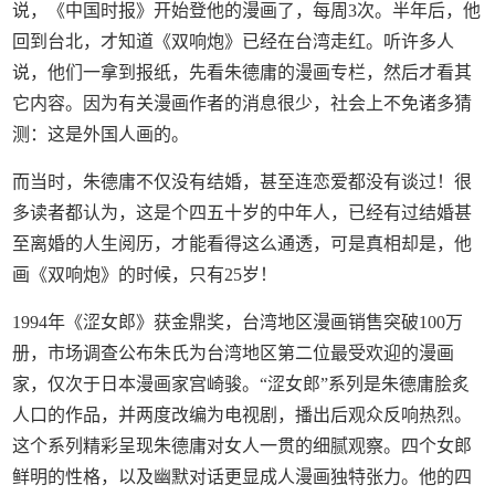
说，《中国时报》开始登他的漫画了，每周3次。半年后，他
回到台北，才知道《双响炮》已经在台湾走红。听许多人
说，他们一拿到报纸，先看朱德庸的漫画专栏，然后才看其
它内容。因为有关漫画作者的消息很少，社会上不免诸多猜
测：这是外国人画的。
而当时，朱德庸不仅没有结婚，甚至连恋爱都没有谈过！很
多读者都认为，这是个四五十岁的中年人，已经有过结婚甚
至离婚的人生阅历，才能看得这么通透，可是真相却是，他
画《双响炮》的时候，只有25岁！
1994年《涩女郎》获金鼎奖，台湾地区漫画销售突破100万
册，市场调查公布朱氏为台湾地区第二位最受欢迎的漫画
家，仅次于日本漫画家宫崎骏。“涩女郎”系列是朱德庸脍炙
人口的作品，并两度改编为电视剧，播出后观众反响热烈。
这个系列精彩呈现朱德庸对女人一贯的细腻观察。四个女郎
鲜明的性格，以及幽默对话更显成人漫画独特张力。他的四