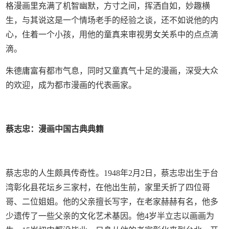
格漫画里充满了机智幽默，方寸之间，挥洒自如，妙趣横
生，与其说这是一个情场老手的经验之谈，还不如说他的内
心，住着一个小孩，用他的童真来审视男女关系中的点点滴
滴。
朱德庸富有都市气息，同时又童真气十足的漫画，深受大众
的欢迎，成为都市漫画的代表画家。
蔡志忠：漫画中国古典典籍
蔡志忠的人生颇具传奇性。1948年2月2日，蔡志忠出生于台
湾彰化县花坛乡三家村，在他出生前，家里夭折了四位哥
哥、二位姐姐。他的父亲擅长写字，在老家赫赫有名，他多
少遗传了一些父亲的文化艺术基因。他4岁半立志以画画为