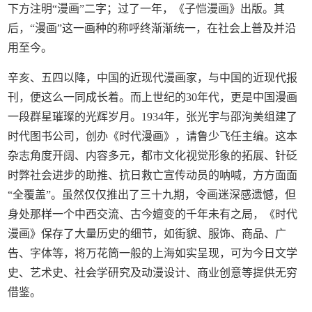
下方注明“漫画”二字；过了一年，《子恺漫画》出版。其
后，“漫画”这一画种的称呼终渐渐统一，在社会上普及并沿
用至今。
辛亥、五四以降，中国的近现代漫画家，与中国的近现代报
刊，便这么一同成长着。而上世纪的30年代，更是中国漫画
一段群星璀璨的光辉岁月。1934年，张光宇与邵洵美组建了
时代图书公司，创办《时代漫画》，请鲁少飞任主编。这本
杂志角度开阔、内容多元，都市文化视觉形象的拓展、针砭
时弊社会进步的助推、抗日救亡宣传动员的呐喊，方方面面
“全覆盖”。虽然仅仅推出了三十九期，令画迷深感遗憾，但
身处那样一个中西交流、古今嬗变的千年未有之局，《时代
漫画》保存了大量历史的细节，如街貌、服饰、商品、广
告、字体等，将万花筒一般的上海如实呈现，可为今日文学
史、艺术史、社会学研究及动漫设计、商业创意等提供无穷
借鉴。