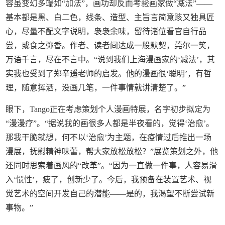
容虽变幻多端如“加法”，画功却反而考验画家做“减法”——
基本都是黑、白二色，线条、造型、主旨言简意赅又独具匠
心，尽量不配文字说明，袅袅余味，留待诸位看官自行品
尝，或食之弥香。作者、读者间达成一股默契，莞尔一笑，
万语千言，尽在不言中。“说到我们上海漫画家的‘减法’，其
实我也受到了郑辛遥老师的启发。他的漫画很‘聪明’，有哲
理，随意挥洒，没画几笔，一件事情就讲清楚了。”
眼下，Tango正在考虑策划个人漫画特展，名字初步拟定为
“漫漫疗”。“据说我的画很多人都是半夜看的，觉得‘治愈’。
那我干脆就想，何不以‘治愈’为主题，在疫情过后推出一场
漫展，抚慰精神味蕾，帮大家放松放松？”展览策划之外，他
还同时思索着画风的“改革”。“因为一直做一件事，人容易滑
入‘惯性’，疲了，创新少了。今后，我预备在装置艺术、视
觉艺术的空间开发自己的潜能——是的，我渴望不断尝试新
事物。”