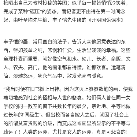
抢晒出自己为教材投稿的美图；似乎每一幅皆悄悄冷笑着，
完成了某种“碾压”的姿态。而记者更不由得在第一时间念
起，由叶圣陶先生编、丰子恺先生绘的《开明国语课本》
……
丰子恺的画，常用直白的法子，告诉大众他愿意表达的东
西，譬如孩童之纯，悲悯和仁爱，生活里淡淡的幸福。这些
道理朴素而重要，就好像空气和水。幼儿、长者、商贩、文
人、农夫、高门，他的画谁都看得懂，谁都欢喜。运笔清
简，淡雅悠远，隽永气品中，散发光亮与暖意。
“我当时便在旧书摊上出神。因为这页上寥寥数笔的画，使我
痛切地感到社会的怪相与人世的悲哀。她们俩人曾在同一女
学校的同一教室的窗下共数长年的晨夕，亲近地、平等地做
过长年的‘同级生’。但出校而各自嫁人之后，就因了社会上
的所谓贫富贵贱的阶级，而变成这幅画里所显示的不平等与
疏远了！人类的运命，尤其是女人的运命，真是可悲哀的！