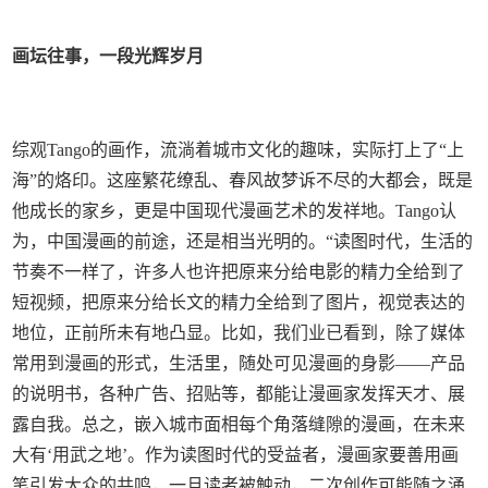
画坛往事，一段光辉岁月
综观Tango的画作，流淌着城市文化的趣味，实际打上了“上
海”的烙印。这座繁花缭乱、春风故梦诉不尽的大都会，既是
他成长的家乡，更是中国现代漫画艺术的发祥地。Tango认
为，中国漫画的前途，还是相当光明的。“读图时代，生活的
节奏不一样了，许多人也许把原来分给电影的精力全给到了
短视频，把原来分给长文的精力全给到了图片，视觉表达的
地位，正前所未有地凸显。比如，我们业已看到，除了媒体
常用到漫画的形式，生活里，随处可见漫画的身影——产品
的说明书，各种广告、招贴等，都能让漫画家发挥天才、展
露自我。总之，嵌入城市面相每个角落缝隙的漫画，在未来
大有‘用武之地’。作为读图时代的受益者，漫画家要善用画
笔引发大众的共鸣，一旦读者被触动，二次创作可能随之涌