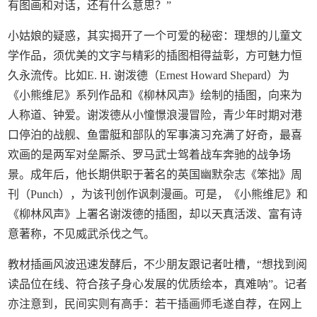
有图画和对话，还有什么意思？”
小姑娘的疑惑，其实揭开了一个可爱的秘密：理想的儿童文
学作品，须优美的文字与精彩的插图相得益彰，方可魅力恒
久永流传。比如E. H. 谢泼德（Ernest Howard Shepard）为
《小熊维尼》系列作品和《柳林风声》绘制的插图，向来为
人称道、钟爱。谢泼德从小憧憬浪漫冒险，青少年时期对港
口停泊的战舰、鱼雷艇和部队的军事演习充满了好奇，最喜
欢画的是两军对垒厮杀、罗马武士驾着战车奔驰的战争场
景。成年后，他长期供职于著名的英国幽默杂志《笨拙》周
刊（Punch），为该刊创作讽刺漫画。可是，《小熊维尼》和
《柳林风声》上署名谢泼德的插图，却以天真活泼、富有诗
意著称，不见威武杀伐之气。
教材插画风波迅速发酵后，不少朋友跟记者吐槽，“想找到阅
读品位在线、符合孩子身心发展的优质绘本，真难呐”。记者
亦注意到，民间实则有高手：若干插画师毛遂自荐，在网上