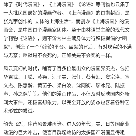
除了《时代漫画》，《上海漫画》《论语》等刊物也云集了
一大批民国最好的漫画作者。《上海漫画》的首期封面，是
张光宇创作的“立体的上海生活”；而创办《上海漫画》的漫
画会，是中国首个漫画家团体。至于由林语堂主编的现代文
学刊物《论语》，则不啻为林主编身体力行积极提倡的“幽
默”，创造了一个崭新的平台。幽默的背后，有对现实的不满
与无奈；幽默是不会死的，正如美是不会死的一样。
风云变幻的时代，哺育了百多位最出众的漫画界英杰，包括
华君武、丁聪、黄尧、汪子美、张仃、蔡若虹、窦宗洛、宣
文杰、陈惠龄、黄苗子、梁白波、沈同衡、廖冰兄、陆振
声、孙之儁等等。他们的漫画作品，不但及时反映国内外新
闻大事件，还极富想象力，以完全开放的姿态包容着各种艺
术形式的尝试。
韶光飞逝，往昔风景难再谙。进入90年代，美、日等国商业
动漫的巨大冲击，使盲目群起效仿的太多国产漫画显得粗