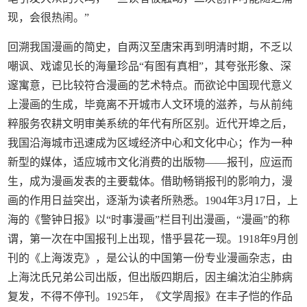
现，会很热闹。”
回溯我国漫画的简史，自两汉至唐宋再到明清时期，不乏以
嘲讽、戏谑见长的海量珍品“有图有真相”，其夸张形象、深
邃寓意，已比较符合漫画的艺术特点。而欲论中国现代意义
上漫画的生成，毕竟离不开城市人文环境的滋养，与从前纯
粹服务农耕文明审美系统的年代有所区别。近代开埠之后，
我国沿海城市迅速成为区域经济中心和文化中心；作为一种
新型的媒体，适应城市文化消费的出版物——报刊，应运而
生，成为漫画发表的主要载体。借助畅销报刊的影响力，漫
画的作用日益突出，逐渐为读者所熟悉。1904年3月17日，上
海的《警钟日报》以“时事漫画”栏目刊出漫画，“漫画”的称
谓，第一次在中国报刊上出现，惜乎昙花一现。1918年9月创
刊的《上海泼克》，是公认的中国第一份专业漫画杂志，由
上海沈氏兄弟公司出版，但出版四期后，因主编沈泊尘肺病
复发，不得不停刊。1925年，《文学周报》在丰子恺的作品