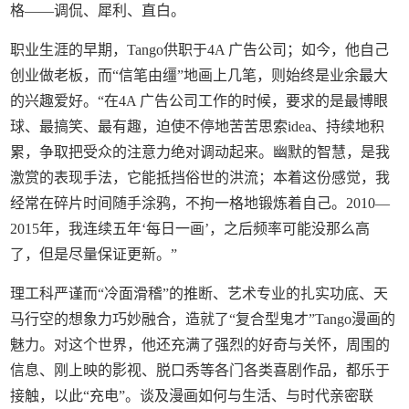
格——调侃、犀利、直白。
职业生涯的早期，Tango供职于4A 广告公司；如今，他自己
创业做老板，而“信笔由缰”地画上几笔，则始终是业余最大
的兴趣爱好。“在4A 广告公司工作的时候，要求的是最博眼
球、最搞笑、最有趣，迫使不停地苦苦思索idea、持续地积
累，争取把受众的注意力绝对调动起来。幽默的智慧，是我
激赏的表现手法，它能抵挡俗世的洪流；本着这份感觉，我
经常在碎片时间随手涂鸦，不拘一格地锻炼着自己。2010—
2015年，我连续五年‘每日一画’，之后频率可能没那么高
了，但是尽量保证更新。”
理工科严谨而“冷面滑稽”的推断、艺术专业的扎实功底、天
马行空的想象力巧妙融合，造就了“复合型鬼才”Tango漫画的
魅力。对这个世界，他还充满了强烈的好奇与关怀，周围的
信息、刚上映的影视、脱口秀等各门各类喜剧作品，都乐于
接触，以此“充电”。谈及漫画如何与生活、与时代亲密联