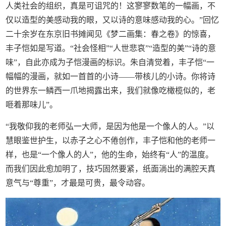
人类社会的组织，真是可诅咒的！这寥寥数笔的一幅画，不
仅以造型的美感动我的眼，又以诗的意味感动我的心。”回忆
二十余岁在东京旧书摊闻见《梦二画集：春之卷》的惊喜，
丰子恺如是写道。“社会怪相”“人世悲哀”“造型的美”“诗的意
味”，自此亦成为子恺漫画的标识。朱自清觉着，丰子恺“一
幅幅的漫画，就如一首首的小诗——带核儿的小诗。你将诗
的世界东一鳞西一爪地揭露出来，我们就像吃橄榄似的，老
咂着那味儿”。
“我敬仰我的老师弘一大师，是因为他是一个像人的人。”以
慧眼鉴世护生，以赤子之心不倦创作，丰子恺和他的老师一
样，也是“一个像人的人”，他的生命，始终有“人”的温度。
而我们因此愈加明了，技巧固然要紧，纸面淌出的满腔天真
意气与“尊重”，才最是可贵，最令动容。