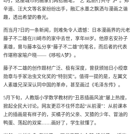
4月，这座城市的画家们再拾画笔，“艺”起前行共守“沪”。郑
辛遥、汪大文等名家纷纷出手，融汇水墨之飘洒与漫画之谐
趣，透出希望的春光。
而当月7日的一条新闻，则难免令人遗憾：日本漫画界的元老
藤子不二雄在川崎市的家中去世，享年88岁。他原名安孙子
素雄，曾与藤本弘分享“藤子不二雄”的笔名，而后者的代表
作堪称家喻户晓——《哆啦A梦》。
藤子不二雄的创作题材广泛、极有深度，曾获颁旭日小绶章
勋章与手冢治虫文化奖的“特别奖”。值得一提的是，左翼文
人素雄兄深深认同中国的革命，甚至画过《毛泽东传》。
5月下旬，人教版小学数学教材的“丑恶插画风波”屡上热搜，
掀起全民大讨论。网友更忍不住怀恋起“从前漫”：从前课本
上的插画是有样子的，买橘子的父亲、叉猹的少年、冒油的
鸭蛋、荡起的双桨……画好了，学生就懂了。