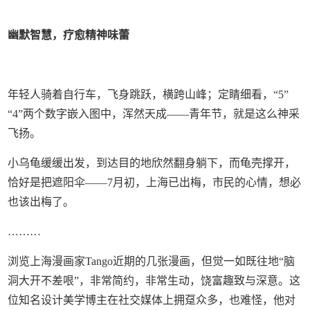
幽默智慧，疗愈精神味蕾
年轻人骑着自行车，飞身跳跃，横跨山峰；定睛细看，“5”
“4”两个数字嵌入图中，浑然天成——青年节，就是这么神采
飞扬。
小乌龟缓缓出发，到达目的地欣然翻身躺下，而龟壳撑开，
恰好是把遮阳伞——7月初，上海已出梅，市民的心情，想必
也该出梅了。
………
浏览上海漫画家Tango近期的几张漫画，但觉一如既往地“脑
洞大开不差哏”，非常简约，非常生动，饶富趣致与深意。这
位知名设计美学博主在社交媒体上拥趸众多，也难怪，他对