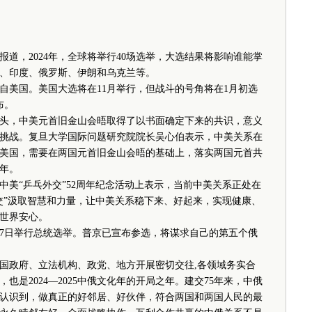
，2024年，全球将举行40场选举，大选结果将影响谁能掌
国、印度、俄罗斯、伊朗和乌克兰等。
美国。美国大选将在11月举行，但战斗的号角将在1月初选
布。
头，中美元首旧金山会晤取得了以书面确定下来的共识，意义
挑战。复旦大学国际问题研究院院长吴心伯表示，中美关系在
其是美国，需要在两国元首旧金山会晤的基础上，落实两国元首共
年。
在中美“乒乓外交”52周年纪念活动上表示，当前中美关系正处在
交”汲取智慧和力量，让中美关系稳下来、好起来，实现健康、
世界安心。
17日举行总统选举。普京已宣布参选，将谋求自己的第五个俄
国政府、立法机构、政党、地方开展密切交往,各领域务实合
，也是2024—2025中俄文化年的开局之年。建交75年来，中俄
认识到，做真正的好邻居、好伙伴，符合两国和两国人民的最