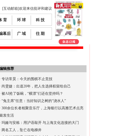
[互动邮箱]欢迎来信批评和建议
体 育
环 球
科 技
编幕后
广 域
往 期
编辑推荐
·
专访常昊：今天的围棋不止竞技
·
尚雯婕：出道20年，把人生选择权留给自己
·
被AI抢了饭碗，“横漂”们还在坚持吗？
·
“兔主席”任意：当好知识之树的“浇水人”
·
300余位长者相聚音乐厅，上海银行以高雅艺术点亮
银发生活
·
玛娅与安栋：用沪语敲开 与上海文化连接的大门
·
两名工人，坠亡在电梯井