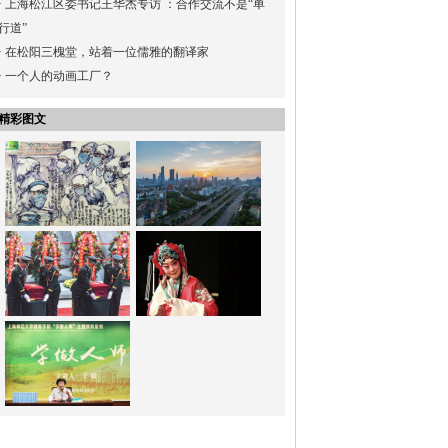
·
上海松江区委书记王华杰专访 ：合作交流不是“单
行道”
·
在松阳三槐堂，站着一位儒雅的翻译家
·
一个人的动画工厂？
精彩图文