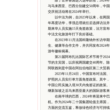
除了世界各国进入选举阶段，2024年
与马来西亚、巴西分别建交50周年，中国
交庆祝活动将在2024年举行。
以中法为例，自2023年以来，在两国
年再度访华，李强总理就任后选择访法并出
期来华人员实施15天免签政策，法方宣布
中法文化旅游年打下良好基础。
在2023年11月法国科隆纳外长访华
生、健康等合作文件，并共同发布2024
游年徽标揭幕。
第21届阿布扎比国际艺术节将于2024
节的主宾国，以庆祝两国建交40周年。
阿联酋则是中国在阿拉伯地区第二大贸易
2023年11月24日，中国宣布对法国
护照的人员实行单方面免签政策。其中，马
中国公民实施入境30天内免签证的政策。
继新加坡之后马来西亚最大的国际游客来
在南半球的巴西，2024年将迎来中巴
机。作为2024年二十国集团轮值主席
方面的交流互鉴，释放绿色经济与可持续