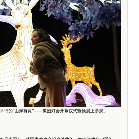
巴黎举行的“山海有灵”——豫园灯会开幕仪式暨预展上参观。