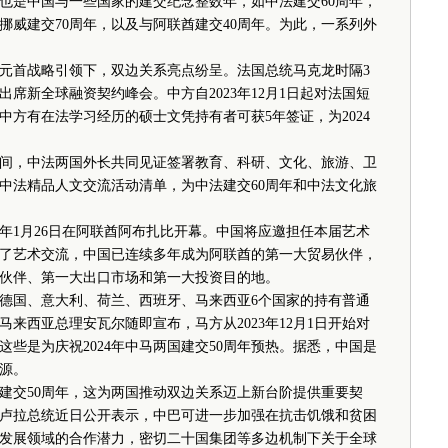
也是中国与一些国家的建交纪念整数年，如中法建交60周年，
挪威建交70周年，以及与阿联酋建交40周年。为此，一系列外
元首战略引领下，双边关系亮点纷呈。法国总统马克龙时隔3
席新全球融资契约峰会。中方自2023年12月1日起对法国短
中方有在法学习经历的硕士文凭持有者可获5年签证，为2024
期间，中法两国外长共同见证签署教育、科研、文化、旅游、卫
年中法精品人文交流活动清单，为中法建交60周年和中法文化旅
年1月26日在阿联酋阿布扎比开幕。中国将应邀担任本届艺术
除了艺术交流，中国已连续多年成为阿联酋的第一大贸易伙伴，
伙伴、第一大出口市场和第一大投资目的地。
、德国、意大利、荷兰、西班牙、马来西亚6个国家的持有普通
来西亚总理安瓦尔随即宣布，马方从2023年12月1日开始对
这些是为庆祝2024年中马两国建交50周年预热。据悉，中国是
源。
建交50周年，这为两国推动双边关系迈上新台阶提供重要契
国，卢拉总统近日公开表示，中巴可进一步加强在抗击饥饿和贫困
发展领域的合作潜力，密切二十国集团等多边机制下关于全球