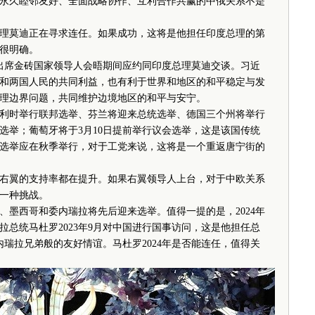
永久睦邻友好、全面战略协作、互利合作共赢的中俄关系不是
理莫迪正在寻求连任。如果成功，这将是他担任印度总理的第
很明确。
在出席金砖国家领导人会晤期间应约同印度总理莫迪交谈。习近
和两国人民的共同利益，也有利于世界和地区的和平稳定与发
理边界问题，共同维护边境地区的和平与安宁。
时举行联邦选举、芬兰将迎来总统选举、德国三个州将举行
选举；葡萄牙将于3月10日提前举行议会选举，这是该国传统
选举应在秋季举行，对于工党来说，这将是一个重返唐宁街的
翼的支持率都在提升。如果右翼领导人上台，对于中欧关系
一种挑战。
西哥和委内瑞拉将先后迎来选举。值得一提的是，2024年
拉总统马杜罗2023年9月对中国进行国事访问，这是他担任总
瑞拉兄弟般的友好情谊。马杜罗2024年是否能连任，值得关