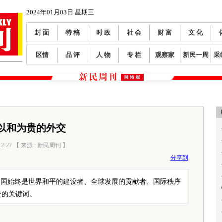
2024年01月03日 星期三
封 面
特 稿
时 政
社 会
财 富
文 化
区情
品 评
人 物
专 栏
观察家
新民一周
采
以和为贵的外交
12-27 【 来源 : 新民周刊 】
阅读数：
0
分享到
中国始终是世界和平的建设者、全球发展的贡献者、国际秩序
交的关键词。