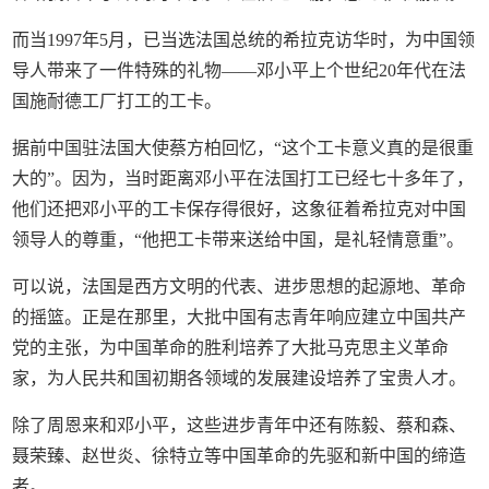
而当1997年5月，已当选法国总统的希拉克访华时，为中国领
导人带来了一件特殊的礼物——邓小平上个世纪20年代在法
国施耐德工厂打工的工卡。
据前中国驻法国大使蔡方柏回忆，“这个工卡意义真的是很重
大的”。因为，当时距离邓小平在法国打工已经七十多年了，
他们还把邓小平的工卡保存得很好，这象征着希拉克对中国
领导人的尊重，“他把工卡带来送给中国，是礼轻情意重”。
可以说，法国是西方文明的代表、进步思想的起源地、革命
的摇篮。正是在那里，大批中国有志青年响应建立中国共产
党的主张，为中国革命的胜利培养了大批马克思主义革命
家，为人民共和国初期各领域的发展建设培养了宝贵人才。
除了周恩来和邓小平，这些进步青年中还有陈毅、蔡和森、
聂荣臻、赵世炎、徐特立等中国革命的先驱和新中国的缔造
者。