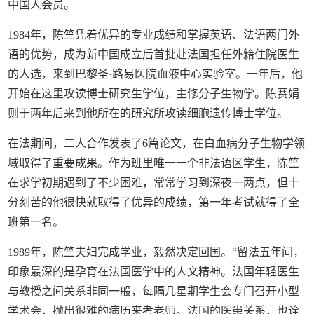
中国人会员。
1984年，陈竺凭着优异的专业成绩和掌握英语、法语两门外
语的优势，成为新中国成立后首批赴法国担任外籍住院医生
的人选，来到巴黎圣·路易医院血液中心实验室。一年后，他
开始在这里攻读博士研究生学位，主修分子生物学。陈赛娟
则于两年后来到他所在的研究所攻读细胞遗传博士学位。
在法期间，二人合作发表了6篇论文，在白血病分子生物学领
域取得了重要成果。作为班里唯一一个非法语区学生，陈竺
在求学初期遇到了不少困难，常常学习到深夜一两点，但十
分刻苦的他很快就取得了优异的成绩，第一年考试就得了全
班第一名。
1989年，陈竺夫妇完成学业，毅然决定回国。“留法五年间，
印象最深的是孕育在法国医学中的人文精神。法国年轻医生
与教授之间关系非同一般，每隔几星期学生会专门召开小型
学术会，抛出很难的病历来考老师。法国的医患关系，也诠