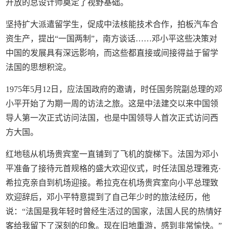
开放的总设计师奠定了视野基础。
坚持扩大派遣留学生，促成中法核能技术合作，拍板汽车合
资生产，提出“一国两制”，南方谈话……邓小平这些决策对
中国的发展具有深远影响，而这些都直接或间接得益于留学
法国的思想积淀。
1975年5月12日，应法国政府的邀请，时任国务院副总理的邓
小平开始了为期一周的访法之旅。这是中法建交以来中国领
导人第一次正式访问法国，也是中国领导人首次正式访问西
方大国。
红地毯从机场贵宾室一直铺到了飞机的旋梯下。法国为邓小
平准备了接待元首规格的盛大欢迎仪式，时任法国总理雅克·
希拉克亲自到机场迎接。希拉克在机场贵宾室向小平总理致
欢迎辞后，邓小平特意提到了自己年少时的旅法经历，他
说：“法国是我年轻时曾经生活过的国家，法国人民的热情好
客给我留下了深刻的印象。现在旧地重游，感到非常愉快。”