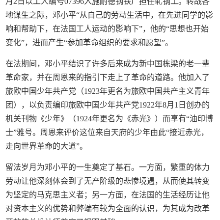
月2日以工人编号07396入施耐德钢铁厂担任轧钢工。转战各
地谋生之际，邓小平“从自己的劳动生活中，在先进同学的影
响和帮助下，在法国工人运动的影响下”，他的“思想也开始
变化”，进而产生“参加革命组织的要求和愿望”。
在法期间，邓小平结识了许多后来成为新中国栋梁的老一辈
革命家，并在周恩来的指引下走上了革命的道路。他加入了
旅欧中国少年共产党（1923年更名为旅欧中国共产主义青年
团），以负责编印旅欧中国少年共产党1922年8月1日创办的
机关刊物《少年》（1924年更名为《赤光》）而享有“油印博
士”雅号。周恩来评价这位来自天府的少年由此“接近赤光，
走向世界革命的大道”。
留法岁月为邓小平的一生奠定了基石。一方面，繁重的体力
劳动让他深刻体会到了无产阶级的悲惨境遇，从而使其转变
为坚定的马克思主义者；另一方面，在法国的生活经历让他
对资本主义的优势和弊端有较为全面的认识，为其成为改革