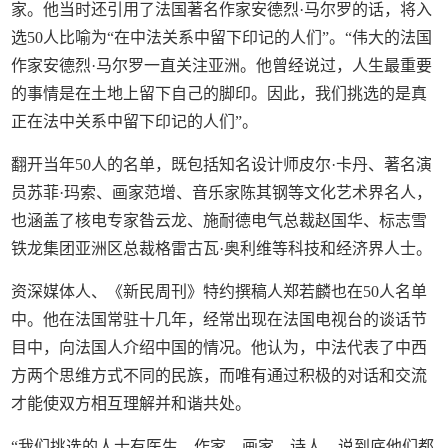
家。他当时还引用了法国著名作家安德烈·马尔罗的话，将入
选50人比喻为“在中法关系中留下印记的人们”。“伟大的法国
作家安德烈·马尔罗一直关注亚洲。他曾经说过，人生最重要
的事情是在土地上留下自己的脚印。因此，我们挑选的是真
正在法中关系中留下印记的人们”。
翻开当年50人的名单，既包括知名设计师皮尔·卡丹、著名演
员苏菲·玛索、画家范增、音乐家陈其钢等文化艺术界名人，
也涵盖了核电专家昝云龙、施耐德电气总裁赵国华、标志雪
铁龙集团亚洲区总裁格雷古瓦·奥利维等科技和经济界人士。
资深媒体人、《新民周刊》特约撰稿人郑若麟也在50人名单
中。他在法国常驻十几年，经常出现在法国电视台的谈话节
目中，向法国人介绍中国的情况。他认为，中法代表了中西
方两个思维方式不同的民族，而唯有通过积极的对话和交流
才能使双方相互理解并和谐共处。
“我们挑选的人士有医生、作家、画家、诗人，说到底他们都