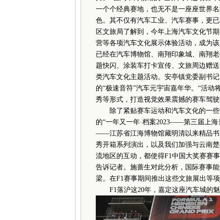
一个个经典赛地，也无不是一座座世界名
色。其不仅有汽车工业、汽车赛事，更已
区文旅局了解到，今年上海汽车文化节期
营等各项汽车文化展示体验活动，成为该局
已经在汽车博物馆、南翔印象城、南翔老
题快闪、涂装车打卡宣传、文旅周边赠送
类汽车文化主题活动。安亭镇党委副书记、
的“极速音符”汽车元宇宙嘉年华。“活动
秀等形式，打造视觉效果震撼的赛车驾驶场
除了紧贴赛车运动和汽车文化的一些活
的“一年又一年·档案2023——第三届
——江苏省江海博物馆藏明清以来精品书画
秀开箱系列演出，以及我们加强与云南楚
流地区的互动，都使得F1中国大奖赛赛
告诉记者。施蔷生对此分析，国际赛事能
梁。在F1赛事期间推出这些文旅展出等
F1落沪这20年，嘉定这座汽车城的魅