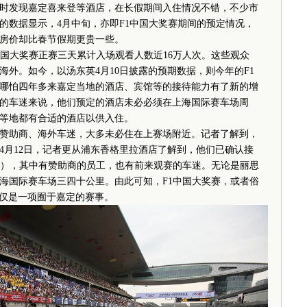
发现嘉定喜来登等酒店，在长假期间入住情况不错，不少市
的数据显示，4月中旬，亦即F1中国大奖赛期间的预定情况，
房价却比春节假期更贵一些。
中国大奖赛正赛三天累计入场观看人数近16万人次。这些观众
外。如今，以汤东英4月10日披露的预期数据，则今年的F1
年。哪怕四年多来嘉定当地的酒店、宾馆等的接待能力有了新的增
的车迷来说，他们预定的酒店未必必须在上海国际赛车场周
等地都有合适的酒店以供入住。
助商、海外车迷，大多未必住在上赛场附近。记者了解到，
4月12日，记者更从浦东香格里拉酒店了解到，他们已确认接
（晚），其中有赞助商的员工，也有前来观赛的车迷。无论是丽思
海国际赛车场三四十公里。由此可知，F1中国大奖赛，或者俗
仅仅是一项囿于嘉定的赛事。