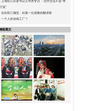
·
上海松江区委书记王华杰专访 ：合作交流不是“单
行道”
·
在松阳三槐堂，站着一位儒雅的翻译家
·
一个人的动画工厂？
精彩图文