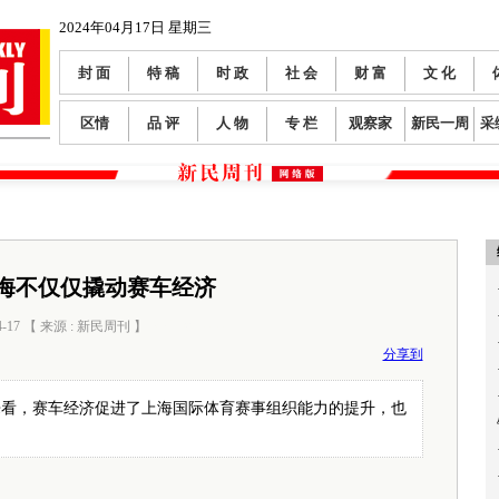
2024年04月17日 星期三
封 面
特 稿
时 政
社 会
财 富
文 化
区情
品 评
人 物
专 栏
观察家
新民一周
采
上海不仅仅撬动赛车经济
4-17 【 来源 : 新民周刊 】
阅读数：
626
分享到
来看，赛车经济促进了上海国际体育赛事组织能力的提升，也
。