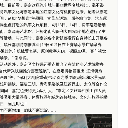
城。目前看，嘉定这座汽车城与那些世界名城相比，毫不逊
将汽车文化与嘉定本地的江南文化有机衔接起来。记者从嘉定
间，诸如“梦想嘉”主题园、古董车巡游、后备箱市集、汽车露
重点打造的汽车文旅项目。4月13日、14日，房车巡游活动
街、嘉源海艺术馆、州桥老街和保利大剧院6个地点进行了主
等活动。与此同时，嘉定的各个街镇都发挥自身特长去开展各
镇长邵刚特别推荐4月19日至21日在上赛场水景广场举办
将通过汽车机械臂表演、原创数字人DJ、裸眼3D秀、赛车视觉
景。” 邵刚说。
动以外，嘉定区文旅局还重点推介了在陆俨少艺术院举办
上海当代新兴版画推介嘉定巡展”、在嘉定博物馆推出“江海毓秀
展”等。“保利大剧院重磅推出‘春之季’精彩演出和水景光影
雄和德钦、福建三明、青海果洛以及江苏昆山、太仓等合作交
事期间，嘉定也变得更为吸引人。”嘉定区文旅局相关工作人员
够吸引大量游客，体育旅游能成为连接城乡、文化与旅游的桥
项目，当是时也！
力不断增加，韵味不断沉淀……