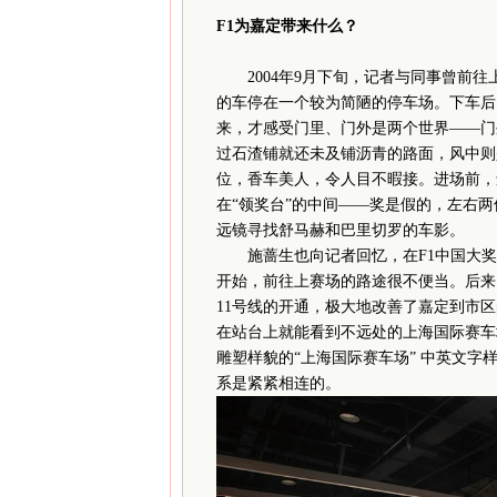
F1为嘉定带来什么？
2004年9月下旬，记者与同事曾前往
的车停在一个较为简陋的停车场。下车后
来，才感受门里、门外是两个世界——门
过石渣铺就还未及铺沥青的路面，风中则
位，香车美人，令人目不暇接。进场前，
在“领奖台”的中间——奖是假的，左右
远镜寻找舒马赫和巴里切罗的车影。
施蔷生也向记者回忆，在F1中国大奖
开始，前往上赛场的路途很不便当。后来
11号线的开通，极大地改善了嘉定到市区
在站台上就能看到不远处的上海国际赛车
雕塑样貌的“上海国际赛车场” 中英文
系是紧紧相连的。