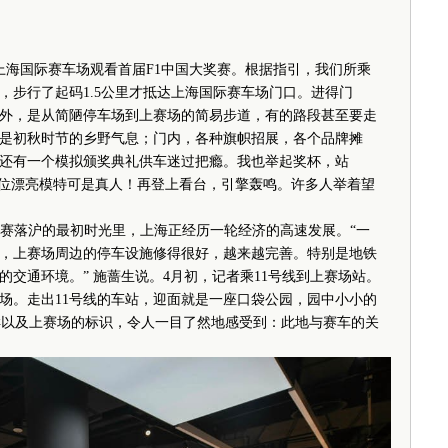
上海国际赛车场观看首届F1中国大奖赛。根据指引，我们所乘
，步行了起码1.5公里才抵达上海国际赛车场门口。进得门
外，是从简陋停车场到上赛场的简易步道，有的路段甚至要走
是初秋时节的乡野气息；门内，各种旗帜招展，各个品牌摊
还有一个模拟颁奖典礼供车迷过把瘾。我也举起奖杯，站
两位漂亮模特可是真人！再登上看台，引擎轰鸣。许多人举着望
赛落沪的最初时光里，上海正经历一轮经济的高速发展。“一
，上赛场周边的停车设施修得很好，越来越完善。特别是地铁
的交通环境。” 施蔷生说。4月初，记者乘11号线到上赛场站。
场。走出11号线的车站，迎面就是一座口袋公园，园中小小的
字样以及上赛场的标识，令人一目了然地感受到：此地与赛车的关