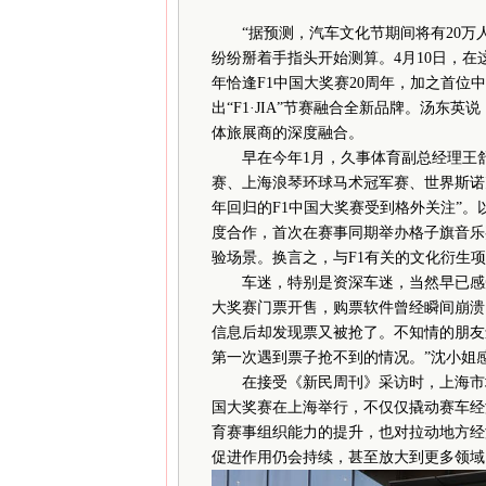
“据预测，汽车文化节期间将有20
纷纷掰着手指头开始测算。4月10日，在
年恰逢F1中国大奖赛20周年，加之首
出“F1·JIA”节赛融合全新品牌。汤东
体旅展商的深度融合。
早在今年1月，久事体育副总经理王舒炜
赛、上海浪琴环球马术冠军赛、世界斯诺
年回归的F1中国大奖赛受到格外关注”。
度合作，首次在赛事同期举办格子旗音乐嘉
验场景。换言之，与F1有关的文化衍生
车迷，特别是资深车迷，当然早已感受到引
大奖赛门票开售，购票软件曾经瞬间崩溃
信息后却发现票又被抢了。不知情的朋友
第一次遇到票子抢不到的情况。”沈小姐
在接受《新民周刊》采访时，上海市城
国大奖赛在上海举行，不仅仅撬动赛车经
育赛事组织能力的提升，也对拉动地方经
促进作用仍会持续，甚至放大到更多领域