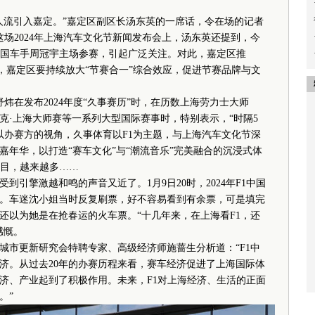
万人流引入嘉定。”嘉定区副区长汤东英的一席话，令在场的记者
这场2024年上海汽车文化节新闻发布会上，汤东英还提到，今
位中国车手周冠宇主场参赛，引起广泛关注。对此，嘉定区推
英说，嘉定区要持续放大“节赛合一”综合效应，促进节赛品牌与文
在发布2024年度“久事赛历”时，在历数上海劳力士大师
克·上海大师赛等一系列大型国际赛事时，特别表示，“时隔5
以办赛方的视角，久事体育以F1为主题，与上海汽车文化节深
年华，以打造“赛车文化”与“潮流音乐”完美融合的沉浸式体
项目，越来越多……
擎激越和鸣的声音又近了。1月9日20时，2024年F1中国
。车迷沈小姐当时反复刷票，好不容易看到有余票，可是填完
还以为她是在抢春运的火车票。“十几年来，在上海看F1，还
感慨。
市更新研究会特聘专家、高级经济师施蔷生分析道：“F1中
济。从过去20年的办赛历程来看，赛车经济促进了上海国际体
济、产业起到了积极作用。未来，F1对上海经济、生活的正面
。”