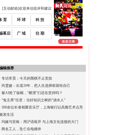
[互动邮箱]欢迎来信批评和建议
体 育
环 球
科 技
编幕后
广 域
往 期
编辑推荐
·
专访常昊：今天的围棋不止竞技
·
尚雯婕：出道20年，把人生选择权留给自己
·
被AI抢了饭碗，“横漂”们还在坚持吗？
·
“兔主席”任意：当好知识之树的“浇水人”
·
300余位长者相聚音乐厅，上海银行以高雅艺术点亮
银发生活
·
玛娅与安栋：用沪语敲开 与上海文化连接的大门
·
两名工人，坠亡在电梯井