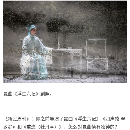
昆曲《浮生六记》剧照。
《新民周刊》：你之前导演了昆曲《浮生六记》《四声猿·翠
乡梦》和《重逢〈牡丹亭〉》，怎么对昆曲情有独钟的？