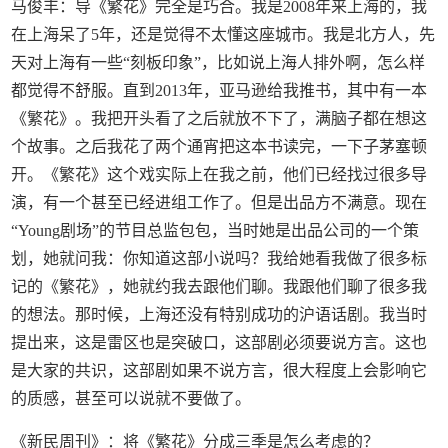
马俊丰：导《繁花》完全是巧合。我是2008年来上海的，我
在上海呆了5年，还是觉得不太懂这座城市。我是北方人，先
天对上海有一些“刻板印象”，比如说上海人排外啊，怎么样
都觉得不舒服。直到2013年，亚马逊给我推书，其中有一本
《繁花》。我把开头看了之后就放不下了，满脑子都在想这
个故事。之后我花了两个通宵把这本书读完，一下子茅塞顿
开。《繁花》这个戏实际上在我之前，他们已经找过很多导
演，有一个甚至已经进组工作了。但是出品方不满意。现在
“Young剧场”的节目总监包包，当时她是出品公司的一个策
划，她就问我：你知道这部小说吗？我给她看我做了很多标
记的《繁花》，她就约我去跟他们聊。我跟他们聊了很多我
的想法。那时候，上海还没有特别成功的沪语话剧。我当时
提出来，这是雷区也是突破口，这部剧必须要说方言。这也
是大家的共识，这部剧如果不说方言，很大程度上会影响它
的质感，甚至可以说就不要做了。
《新民周刊》：将《繁花》分成三季是怎么考虑的？