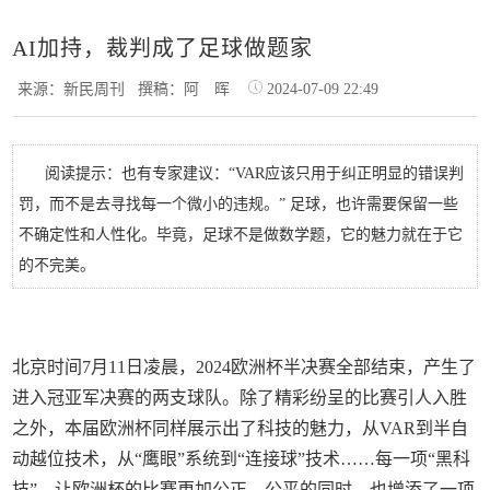
AI加持，裁判成了足球做题家
来源：新民周刊
撰稿：阿 晖
2024-07-09 22:49
阅读提示：也有专家建议：“VAR应该只用于纠正明显的错误判
罚，而不是去寻找每一个微小的违规。” 足球，也许需要保留一些
不确定性和人性化。毕竟，足球不是做数学题，它的魅力就在于它
的不完美。
北京时间7月11日凌晨，2024欧洲杯半决赛全部结束，产生了
进入冠亚军决赛的两支球队。除了精彩纷呈的比赛引人入胜
之外，本届欧洲杯同样展示出了科技的魅力，从VAR到半自
动越位技术，从“鹰眼”系统到“连接球”技术……每一项“黑科
技”，让欧洲杯的比赛更加公正、公平的同时，也增添了一项