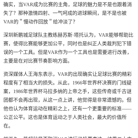
确实，当VAR成为比赛的主角，足球的魅力是不是也跟着消
失了？那种激情四射、一气呵成的进球瞬间，是不是也被
VAR的＂慢动作回放＂给冲淡了？
深圳新鹏城足球队主教练赫苏斯·塔托认为，VAR能够帮助比
赛，使得比赛能够更加公平，同时也是纠正人类裁判犯下错
误的一个工具。但是VAR作为一个工具也是需要进行改善，
主要是在对比赛节奏影响方面。
资深媒体人王海东表示，VAR的出现确实让足球比赛的精彩
程度有了相当大的损失。从此，1966年世界杯决赛的门线疑
案，1986年世界杯马拉多纳的上帝之手，这些传奇或千古谜
团都不会再出现，从这一点上讲，他觉得是非常遗憾的。但
他也认为体育运动在精彩之上，还有一个更重要的标准——
公正公平。这也是体育运动之于人类社会，最大的价值所
在。