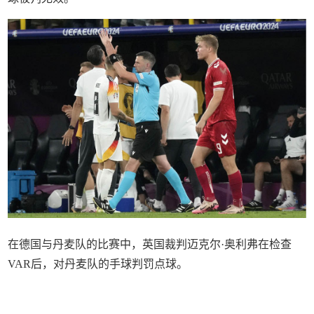
在德国与丹麦队的比赛中，英国裁判迈克尔·奥利弗在检查
VAR后，对丹麦队的手球判罚点球。