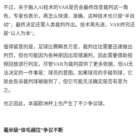
不过，关于融入AI技术的VAR是否会最终改变裁判这一角
色，专家也表示，再怎么快速、准确，这种技术也只是“半自
动”，最终决定还需人类裁判作出。技术再先进，VAR终究还
是“以人为本”。
值得留意的是，足球比赛瞬息万变，裁判往往需要迅速做出
判罚，但也可能因为各种原因出现错漏判，因此需要借助视
频回放进行判定。尽管VAR为裁判提供了更多依据，但AI无
法决定的一件事是：球员的意图。如果球员的手碰到球，它
就会告诉裁判球被碰到了，但它可能无法确定是否有意为
之。
也正因此，本届欧洲杯上也产生了不少争议球。
毫米级“体毛越位”争议不断