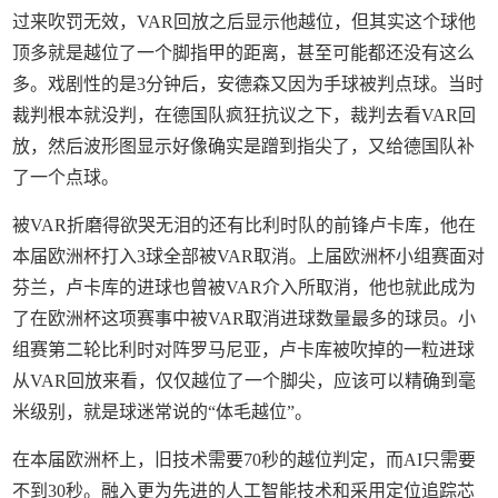
过来吹罚无效，VAR回放之后显示他越位，但其实这个球他
顶多就是越位了一个脚指甲的距离，甚至可能都还没有这么
多。戏剧性的是3分钟后，安德森又因为手球被判点球。当时
裁判根本就没判，在德国队疯狂抗议之下，裁判去看VAR回
放，然后波形图显示好像确实是蹭到指尖了，又给德国队补
了一个点球。
被VAR折磨得欲哭无泪的还有比利时队的前锋卢卡库，他在
本届欧洲杯打入3球全部被VAR取消。上届欧洲杯小组赛面对
芬兰，卢卡库的进球也曾被VAR介入所取消，他也就此成为
了在欧洲杯这项赛事中被VAR取消进球数量最多的球员。小
组赛第二轮比利时对阵罗马尼亚，卢卡库被吹掉的一粒进球
从VAR回放来看，仅仅越位了一个脚尖，应该可以精确到毫
米级别，就是球迷常说的“体毛越位”。
在本届欧洲杯上，旧技术需要70秒的越位判定，而AI只需要
不到30秒。融入更为先进的人工智能技术和采用定位追踪芯