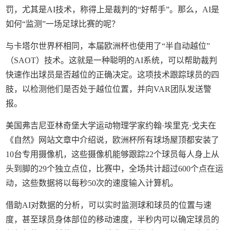
罚，尤其是AI技术，称得上是裁判的“好帮手”。那么，AI是
如何“监测”一场足球比赛的呢？
与卡塔尔世界杯相同，本届欧洲杯也使用了“半自动越位”
（SAOT）技术。这就是一种聪明的AI系统，可以帮助裁判
快速作出球员是否越位的正确决定。这项技术跟踪球员的四
肢，以检测他们是否处于越位位置，并向VAR团队发送警
报。
美国弗吉尼亚林奇堡大学运动物理学家约翰·埃里克·戈夫在
《自然》网站文章中介绍说，欧洲杯所有球场屋顶都安装了
10台专用摄像机，这些摄像机能够跟踪22个球员每人身上从
头到脚的29个独立点位，比赛中，全场共计超过600个点在运
动，这些数据将以每秒50次的速度输入计算机。
借助AI对数据的分析，可以实时监测球和球员的位置与速
度，甚至球员身体部位的移动速度，半秒内可以确定球员的