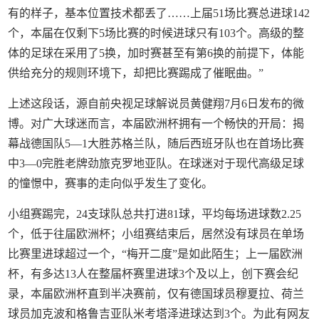
有的样子，基本位置技术都丢了……上届51场比赛总进球142
个，本届在仅剩下5场比赛的时候进球只有103个。高级的整
体的足球在采用了5换，加时赛甚至有第6换的前提下，体能
供给充分的规则环境下，却把比赛踢成了催眠曲。”
上述这段话，源自前央视足球解说员黄健翔7月6日发布的微
博。对广大球迷而言，本届欧洲杯拥有一个畅快的开局：揭
幕战德国队5—1大胜苏格兰队，随后西班牙队也在首场比赛
中3—0完胜老牌劲旅克罗地亚队。在球迷对于现代高级足球
的憧憬中，赛事的走向似乎发生了变化。
小组赛踢完，24支球队总共打进81球，平均每场进球数2.25
个，低于往届欧洲杯；小组赛结束后，居然没有球员在单场
比赛里进球超过一个，“梅开二度”是如此陌生；上一届欧洲
杯，有多达13人在整届杯赛里进球3个及以上，创下赛会纪
录，本届欧洲杯直到半决赛前，仅有德国球员穆夏拉、荷兰
球员加克波和格鲁吉亚队米考塔泽进球达到3个。为此有网友