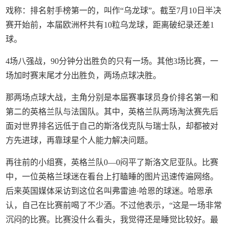
戏称：排名射手榜第一的，叫作“乌龙球”。截至7月10日半决
赛开始前，本届欧洲杯共有10粒乌龙球，距离破纪录还差1
球。
4场八强战，90分钟分出胜负的只有一场。其他3场比赛，一
场加时赛末尾才分出胜负，两场点球决胜。
那两场点球大战，主角分别是本届赛事球员身价排名第一和
第二的英格兰队与法国队。其中，英格兰队两场淘汰赛先后
面对世界排名远低于自己的斯洛伐克队与瑞士队，却都被对
方先进球，再靠球星个人能力解决问题。
再往前的小组赛，英格兰队0—0闷平了斯洛文尼亚队。比赛
中，一位英格兰球迷在看台上打瞌睡的图片迅速传遍网络。
后来英国媒体采访到这位名叫弗雷迪·哈恩的球迷。哈恩承
认，自己在比赛前喝了不少酒。不过他表示，“这是一场非常
沉闷的比赛。比赛没什么看头，我觉得还是睡觉比较好。最