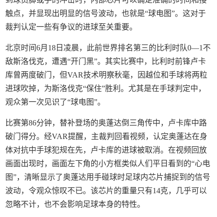
触点，并显现出明显的信号波动，也就是“球电图”。这对于
裁判认定一些有争议的进球至关重要。
北京时间6月18日凌晨，此前世界排名第三的比利时队0—1不
敌斯洛伐克，遭遇“开门黑”。其实比赛中，比利时前锋卢卡
库曾两度破门，但VAR技术明察秋毫，因越位和手球将两粒
进球吹掉，为斯洛伐克“保住”胜利。尤其是在手球判定中，
观众第一次见识了“球电图”。
比赛第86分钟，替补登场的奥蓬达倒三角传中，卢卡库中路
破门得分。经VAR提醒，主裁判回看视频，认定奥蓬达在身
体对抗中手球犯规在先，卢卡库的进球被取消。在视频回放
画面出现时，画面左下角的小方框类似人们平日看到的“心电
图”，清晰显示了奥蓬达用手碰球时足球内芯片捕捉到的信号
波动，令观众惊叹不已。该芯片的重量只有14克，几乎可以
忽略不计，也不会影响足球本身的特性。