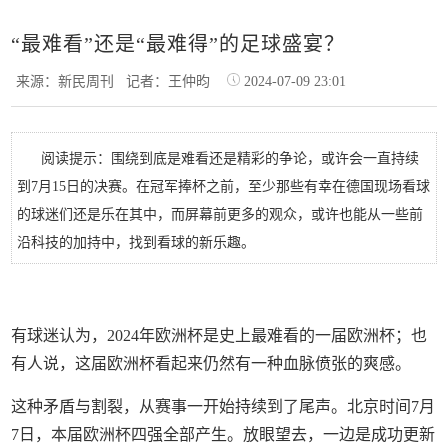
“最难看”还是“最难得”的足球盛宴？
来源：新民周刊
记者：王仲昀
2024-07-09 23:01
阅读提示：围绕到底是难看还是精彩的争论，或许会一直持续
到7月15日的决赛。在冠军捧杯之前，至少那些有幸在德国现场看球
的球迷们还是乐在其中，而屏幕前更多的观众，或许也能从一些前
沿科技的加持中，找到看球的新乐趣。
有球迷认为，2024年欧洲杯是史上最难看的一届欧洲杯；也
有人说，这届欧洲杯看起来仍然有一种血脉偾张的爽感。
这种矛盾与割裂，从赛事一开始持续到了尾声。北京时间7月
7日，本届欧洲杯四强全部产生。放眼望去，一边是成功更新