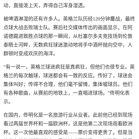
动，直接泼上天，弄得自己浑身湿透。
被啤酒淋湿的还有许多人。英格兰队历经120分钟鏖战，最终
点球大战击败瑞士队。赛后社交媒体传出的画面显示，在阿
诺德踢进致胜点球的那一瞬间，从杜塞尔多夫竞技场到伦敦
泰晤士河畔，无数疯狂球迷激动地将手中酒杯抛向空中，人
群顿时变成欢庆的海洋。
“有一说一，英格兰球迷疯狂是真疯狂，但他们也很专业。英
格兰的每次触球，球迷都会有一致的反应。传好了，球迷会
集体叫好；传得不合理，他们毫不留情，集体嘘球员。他们
有各种歌曲，从赛前的地铁上，一直唱进球场。”佟明化表
示。
在国内，佟明化是一名旅游行业从业者。此前他已经到现场
看过两届世界杯和一届欧洲杯，这是他第二次现场观看欧洲
杯。这一次他最直观的感受是——票价变得更贵了。但是当