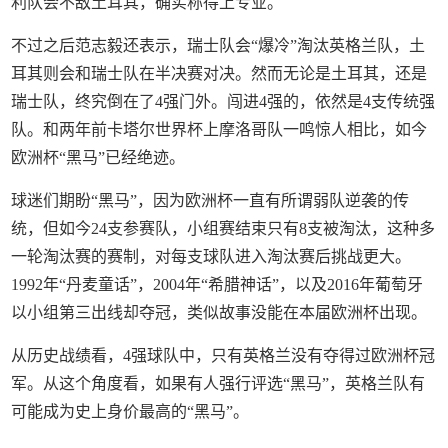
利队会不敌土耳其，确实称得上专业。
不过之后范志毅还表示，瑞士队会“爆冷”淘汰英格兰队，土
耳其则会和瑞士队在半决赛对决。然而无论是土耳其，还是
瑞士队，终究倒在了4强门外。闯进4强的，依然是4支传统强
队。和两年前卡塔尔世界杯上摩洛哥队一鸣惊人相比，如今
欧洲杯“黑马”已经绝迹。
球迷们期盼“黑马”，因为欧洲杯一直有所谓弱队逆袭的传
统，但如今24支参赛队，小组赛结束只有8支被淘汰，这种多
一轮淘汰赛的赛制，对每支球队进入淘汰赛后挑战更大。
1992年“丹麦童话”，2004年“希腊神话”，以及2016年葡萄牙
以小组第三出线却夺冠，类似故事没能在本届欧洲杯出现。
从历史战绩看，4强球队中，只有英格兰没有夺得过欧洲杯冠
军。从这个角度看，如果有人强行评选“黑马”，英格兰队有
可能成为史上身价最高的“黑马”。