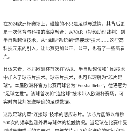
在2024欧洲杯赛场上，碰撞的不只是足球与激情，其背后更
是一次体育与科技的高度融合：从VAR（视频助理裁判）到
半自动越位技术，从“鹰眼”系统到“连接球”技术……这些高
科技元素的引入，让比赛更加公正、公平，也有了一些新看
点。
具体来看，本届欧洲杯首次在VAR、半自动越位和门线技术
中加入了球芯片技术。球芯片技术，也可以理解为“芯片足
球”。本届欧洲杯官方比赛用球名为“Fussballliebe”，德语意为
“足球之爱”。该球首次将“连接球”技术带入欧洲杯赛场，可
实时向裁判发送精确的足球数据。
这款足球内置“连接球”技术的感应芯片。该芯片能够以每秒
500次的频率监测外界与球体的接触情况。当足球在比赛中受
到球员脚或手的冲击时，内部芯片可以确定准确的时间和接