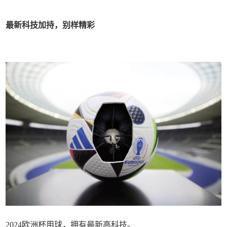
最新科技加持，别样精彩
2024欧洲杯用球，拥有最新高科技。