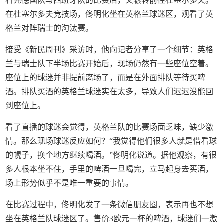
看完德国队与西班牙队的比赛后，又辗转前往杜塞尔多夫。
在杜塞尔多夫竞技场，佟明化坐在英格兰球迷区，观看了英
格兰对阵瑞士的淘汰赛。
接受《新民周刊》采访时，他向记者分享了一个细节：英格
兰与瑞士队下半场比赛开始后，现场仍然有一些座位空着。
座位上的球迷并非提前离场了，而是在外面排队等待买啤
酒。排队买酒的英格兰球迷实在太多，导致人们迟迟没能回
到座位上。
看了直播的球迷会觉得，英格兰队的比赛场面乏味，缺少激
情。那么现场球迷反应如何？“我觉得他们很多人就是借看球
的幌子，换个地方继续喝酒。”佟明化说道。据他观察，有很
多人根本坐不住，手里的啤酒一旦喝完，立马起身去买酒，
场上形势似乎不是唯一重要的事情。
在比赛过程中，佟明化发了一条微信朋友圈，表示再也不想
坐在英格兰队球迷区了。售价3欧元一杯的啤酒，球迷们一激