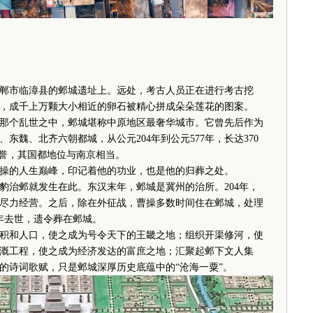
市临漳县的邺城遗址上。远处，考古人员正在进行考古挖
，成千上万颗大小相近的卵石被精心拼成朵朵莲花的图案。
个乱世之中，邺城堪称中原地区最奢华城市。它曾先后作为
东魏、北齐六朝都城，从公元204年到公元577年，长达370
称誉，其国都地位与南京相当。
的人生巅峰，印记着他的功业，也是他的归葬之处。
治邺就发生在此。东汉末年，邺城是冀州的治所。204年，
尽力经营。之后，除在外征战，曹操多数时间住在邺城，处理
年去世，遗令葬在邺城。
和人口，使之成为号令天下的王畿之地；组织开渠修河，使
溉工程，使之成为经济发达的富庶之地；汇聚起邺下文人集
的诗词歌赋，只是邺城深厚历史底蕴中的“沧海一粟”。