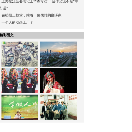
·
上海松江区委书记王华杰专访 ：合作交流不是“单
行道”
·
在松阳三槐堂，站着一位儒雅的翻译家
·
一个人的动画工厂？
精彩图文