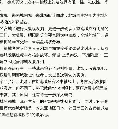
。”徐光冀说，这条中轴线上的建筑具有唯一性、礼仪性、等
。
现，邺南城内城与邺北城毗连而建，北城的南墙即为南城的
大规模的外郭城区。
的宫城区进行大规模发掘，更进一步确认了邺南城具有明确的
三门、太极殿、昭阳殿等主要宫殿为中轴线，全城的城门、道
横街道垂直交错，呈棋盘格状分布。
邺城考古队负责人何利群早前在接受媒体采访时表示，从汉
都城发展过程中有很多缺环。邺城“上承秦汉、下启隋唐”，正
建立和完善都城发展序列。
正在进行中，一些成果填补了史料空白。比如，考古发现，
汉唐时期都城遗址中经考古发掘首次确认的实例。
“问号”。比如，在邺南城后宫区中轴线上，考古人员发掘出
的寝宫，但不同于史料记载的“左右并列”，两座宫殿实际呈前
宁宫。其中原因，还有待进一步深入研究。
的都城，真正意义上的都城中轴线初具雏形。同时，它开创
世历代都城所继承，对东亚地区日本、韩国等国的古代都城建
中国理想都城秩序”的肇始地。