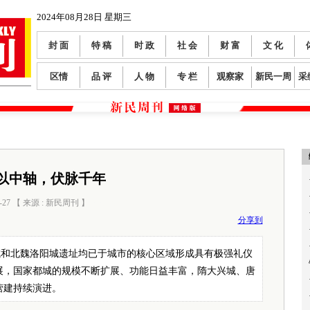
2024年08月28日 星期三
封 面
特 稿
时 政
社 会
财 富
文 化
区情
品 评
人 物
专 栏
观察家
新民一周
采
以中轴，伏脉千年
-27 【 来源 : 新民周刊 】
阅读数：
1990
分享到
城和北魏洛阳城遗址均已于城市的核心区域形成具有极强礼仪
展，国家都城的规模不断扩展、功能日益丰富，隋大兴城、唐
营建持续演进。