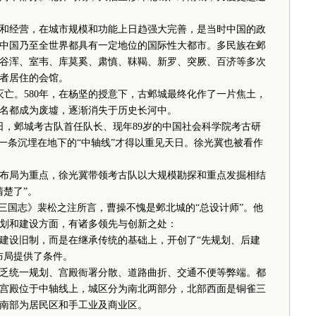
经营，在城市规模和功能上日趋强大完善，是当时中国的政
中国乃至全世界都具有一定地位的国际性大都市。多民族在邺
谷浑、室韦、库莫奚、肃慎、靺鞨、新罗、突厥、百济等多次
者居住的会馆。
亡。580年，在杨坚的授意下，古邺城最终化作了一片焦土，
名都成为废墟，逐渐消失于历史长河中。
日，邺城考古队首任队长、现年89岁的中国社会科学院考古研
一条沉埋在地下的“中轴线”才得以重见天日。徐光冀也被看作
布局为重点，徐光冀带领考古队以大规模勘探和重点发掘相结
楚了”。
国志》裴松之注所言，曹操不愧是邺北城的“总设计师”。他
规划和建设方面，有诸多领先与创新之处：
设旧制，而是在继承传统的基础上，开创了“先规划、后建
布局提供了条件。
统一规划、宫殿衙署分散、道路曲折、交通不便等弊端。都
宫殿位于中轴线上，城区分为南北两部分，北部西面是铜雀三
南部为居民区和手工业及商业区。