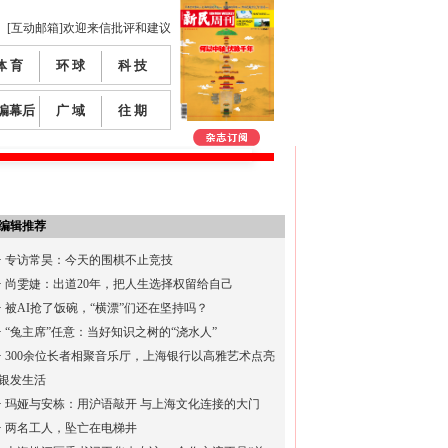
[互动邮箱]欢迎来信批评和建议
体 育
环 球
科 技
编幕后
广 域
往 期
编辑推荐
·
专访常昊：今天的围棋不止竞技
·
尚雯婕：出道20年，把人生选择权留给自己
·
被AI抢了饭碗，“横漂”们还在坚持吗？
·
“兔主席”任意：当好知识之树的“浇水人”
·
300余位长者相聚音乐厅，上海银行以高雅艺术点亮
银发生活
·
玛娅与安栋：用沪语敲开 与上海文化连接的大门
·
两名工人，坠亡在电梯井