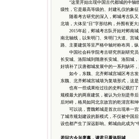
“这里开始出现中国古代都城的中轴线
级性，它是最高等级的、封建礼仪的象征
随着考古研究的深入，邺城考古队又发
北墙，大体呈“日”字形结构，外围有更
2015年起，邺城考古队开始对邺南城
南北轴线，以朱明门、朱明门大道、宫城
路、主要建筑等呈严格中轴对称布局，纵
中国社会科学院考古研究所副研究员、
长安城、洛阳城到隋唐长安城、洛阳城，
好填补了汉唐都城发展中的一系列缺环，
如今，东魏、北齐邺城宫城区考古发掘
东魏、北齐邺城宫城墙为复墙形式，这是
也有一些成果给过往的史料记载打了个
规模最大的两座建筑，被认为分别是帝后
后对峙，格局如同北京故宫的乾清宫和坤
可以说，曹魏邺城是首次出现单一宫城
了城市规划建设的新模式，不仅被中国后
设也都产生了深远影响。邺城由此成为“
若问古今兴废事，请君只看洛阳城