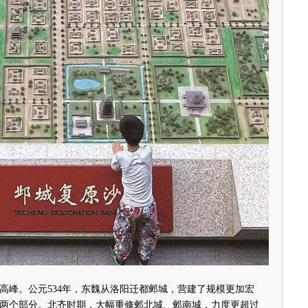
峰。公元534年，东魏从洛阳迁都邺城，营建了规模更加宏
两个部分。北齐时期，大幅重修邺北城、邺南城，力度更超过