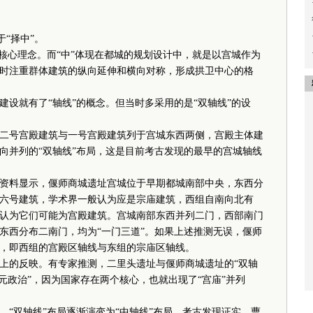
于“择中”。
心理念。而“中”体现在都城的规划设计中，就是以宫城作为
时注重群体建筑的纵向延伸和横向对称，形成拱卫中心的格
就有了“轴线”的概念。但当时多采用的是“双轴线”的设
号宫殿建筑与一号宫殿建筑列于宫城东西两侧，宫殿主体建
向并列的“双轴线”布局，这是目前考古发现的最早的宫城轴线
料显示，偃师商城遗址宫城位于早期都城南部中央，东西分
六号建筑，学术界一般认为应是宗庙建筑，西组自南向北有
认为它们可能为宫殿建筑。宫城南部东西并列二门，西部南门
东西分布二南门，均为“一门三道”。如果上述推测无误，偃师
，即西组的宫殿区轴线与东组的宗庙区轴线。
的反映。有专家推测，二里头遗址与偃师商城遗址的“双轴
元政治”，因为国家存在两个核心，也就出现了“宫庙”并列
双轴线”布局逐渐演变为“中轴线”布局。考古发现证实，曹