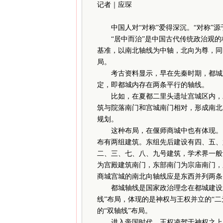
记者｜应琛
中国人对“对称”爱得深沉。“对称”源
“居中而治”是中国古代传统政治观的核
基准，以南北轴线为中轴，北向为尊，同
局。
考古资料显示，早在先秦时期，都城建设
定，即都城内存在两条平行的轴线。
比如，在夏都二里头遗址宫城区内，二
筑与院落南门和宫城南门相对，形成南北
规划。
这种布局，在偃师商城中也有体现。资
布有两组建筑。东组先后建设有四、五、
二、三、七、八、九号建筑，学术界一般
为宫殿建筑南门，东部南门为宗庙南门，
商城宫城的南北向轴线应是东西并列两条
都城轴线是国家政治理念在都城建设上
线”布局，体现的是神权与王权并立的“二
的“双轴线”布局。
进入帝国时代，王权凌驾于神权之上，“