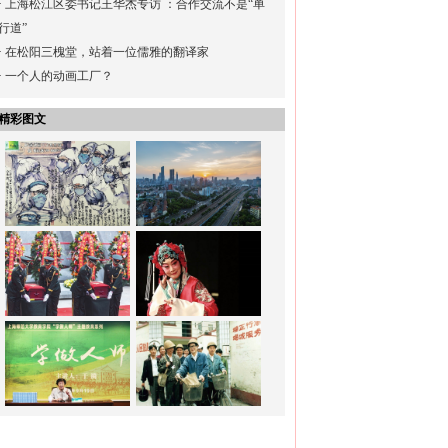
·
上海松江区委书记王华杰专访 ：合作交流不是“单
行道”
·
在松阳三槐堂，站着一位儒雅的翻译家
·
一个人的动画工厂？
精彩图文