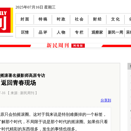
2025年07月16日 星期三
封 面
特 稿
时 政
社 会
财 经
文 化
区情
品 评
人 物
专 栏
观察家
新民一周
采
摇滚著名摄影师高原专访
返回青春现场
7-16 【 来源 : 新民周刊 】
阅读数：
487
分享到
高原只会拍摇滚圈。这对于我来说是特别难撕掉的一个标签，
了解那个时代，不局限于说是那个时代的摇滚圈。如果你只看
个时代精彩的东西很多，发生的事情也很多。