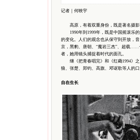
记者｜何映宇
高原，有着双重身份，既是著名摄影
1990年到1999年，既是中国摇滚
的变化。人们的观念也从保守到开放，音
京，黑豹、唐朝、“魔岩三杰”、超载…
者，她用镜头捕捉着时代的面孔。
继《把青春唱完》和《红磡1994》之
狼、张楚、郑钧、高旗、邓讴歌等人的口
自在生长