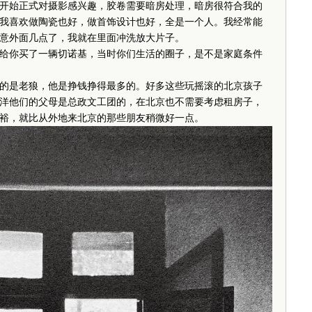
始正式对摄影感兴趣，胶卷需要暗房处理，暗房很符合我的
我喜欢做陶瓷也好，做首饰设计也好，全是一个人。我经常能
意外面几点了，我就在里面冲洗放大片子。
给你买了一辆切诺基，当时你们生活的圈子，是不是家庭条件
是老狼，他是挣钱挣得最多的。好多这些玩摇滚的北京孩子
洋他们的父母是总政文工团的，在北京也不需要考虑租房子，
裕，就比从外地来北京的那些朋友稍微好一点。