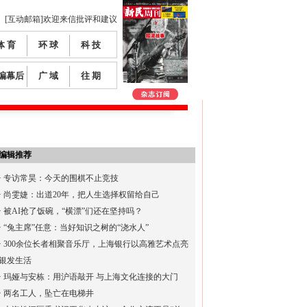
[互动邮箱]欢迎来信批评和建议
体 育
环 球
科 技
编幕后
广 域
往 期
编辑推荐
·
专访常昊：今天的围棋不止竞技
·
尚雯婕：出道20年，把人生选择权留给自己
·
被AI抢了饭碗，“横漂”们还在坚持吗？
·
“兔主席”任意：当好知识之树的“浇水人”
·
300余位长者相聚音乐厅，上海银行以高雅艺术点亮
银发生活
·
玛娅与安栋：用沪语敲开 与上海文化连接的大门
·
两名工人，坠亡在电梯井