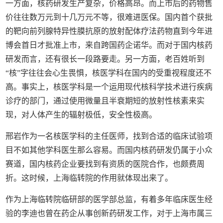
一方面，核药研发生产复杂，价格高昂。而上市后的药物售
价往往数万元到十几万元不等，很难进医保。国内首个获批
的靶向前列腺特异性膜抗原的放射配体疗法药物直到今年进
博会首日才批准上市，来自跨国药企诺华。而对于国内核药
研发而言，还有很长一段路要走。另一方面，老百姓听到
“核”字往往会心生畏惧，核医学科在国内的受重视程度还不
高。事实上，核医学科是一个运用现代核科学技术进行疾病
诊疗的部门，通过使用微量且半衰期短的放射性核素来实
现，对人体产生的辐射极低，安全性极高。
邢岩作为一名核医学科的主任医师，找到合适的临床试验项
目不如其他学科医生那么容易。而国内核药研发仍属于小众
赛道，国内核药企业要找到有资质的医院合作，也颇费周
折。这时候，上海临转院的作用就体现出来了。
作为上海临转院临研部的医学部总监，有着多年临床医生经
验的李迪也曾在药企从事创新药研发工作，对于上海市属三