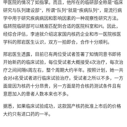
甲医院的情况了如指掌。而且，他所在的临研部全称是“临床
研究与队列建设部”，所谓“队列”就是“疾病队列”，是流行病
学中用于研究疾病病因和影响因素的一种观察性研究方法。
临转院临研部可以精准匹配到合适的医院科室和PI。因此，
经综合评估，李迪就介绍这家国内核药企业和市一医院核医
学科的邢岩医生认识，双方一拍即合，合作十分顺利。
邢岩医生透露，目前已有两位受试者签署了知情同意书即将
开始新药的临床试验，每位受试者大概接受4次治疗，每次治
疗之间间隔6周左右，整个周期大约半年。按照计划，她一共
会对4名受试者进行临床试验治疗。受试者之所以不多，一方
面是因为核药十分昂贵，另一方面是符合核药测试条件且有
意愿加入的患者人数本来也不多。
据悉，如果临床试验成功，这款国产核药批准上市后的价格
大约只有进口药的一半。