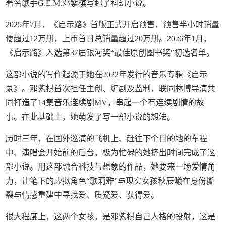
著名歌手G.E.M.邓紫棋写起了科幻小说。
2025年7月，《启示路》首版正式开启预售，预售半小时销量
便超过12万册，上市首日总销量超过20万册。2026年1月，
《启示路》入选第37届银河奖“最佳原创图书奖”初选名单。
这部小说的写作起源于她在2022年发行的音乐专辑《启示
录》。邓紫棋首次担任主创、编剧及监制，联同林博导演共
同打造了14集音乐连续剧MV，串起一个有连续剧情的故
事。在此基础上，她萌发了写一部小说的想法。
历时三年，在国外巡演的飞机上、赶往下个目的地的车程
中、演唱会开始前的后台，极为忙碌的她挤出时间完成了这
部小说。用这部融合科技与想象的作品，她要来一场爱情角
力，让笔下的虚拟角色“歌莉雅”与现实女孩秋辰曦在身份撕
裂与情感重建中寻找爱、质疑爱、获得爱。
很大程度上，这两个女孩，是邓紫棋自己人格的投射，这是